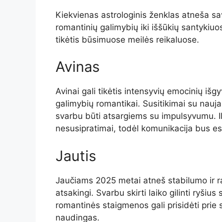
Kiekvienas astrologinis ženklas atneša 
romantinių galimybių iki iššūkių santykiu
tikėtis būsimuose meilės reikaluose.
Avinas
Avinai gali tikėtis intensyvių emocinių i
galimybių romantikai. Susitikimai su nauja
svarbu būti atsargiems su impulsyvumu. Ilg
nesusipratimai, todėl komunikacija bus e
Jautis
Jaučiams 2025 metai atneš stabilumo ir ramy
atsakingi. Svarbu skirti laiko gilinti ryši
romantinės staigmenos gali prisidėti prie 
naudingas.