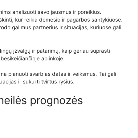
ims analizuoti savo jausmus ir poreikius.
kinti, kur reikia dėmesio ir pagarbos santykiuose.
odo galimus partnerius ir situacijas, kuriuose gali
ngų įžvalgų ir patarimų, kaip geriau suprasti
 besikeičiančioje aplinkoje.
ima planuoti svarbias datas ir veiksmus. Tai gali
cijas ir sukurti tvirtus ryšius.
 meilės prognozės