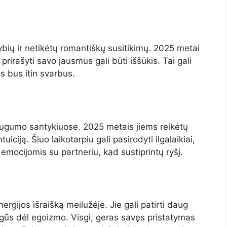
mybių ir netikėtų romantiškų susitikimų. 2025 metai
rirašyti savo jausmus gali būti iššūkis. Tai gali
s bus itin svarbus.
 saugumo santykiuose. 2025 metais jiems reikėtų
uiciją. Šiuo laikotarpiu gali pasirodyti ilgalaikiai,
i emocijomis su partneriu, kad sustiprintų ryšį.
gijos išraišką meilužėje. Jie gali patirti daug
rgūs dėl egoizmo. Visgi, geras savęs pristatymas