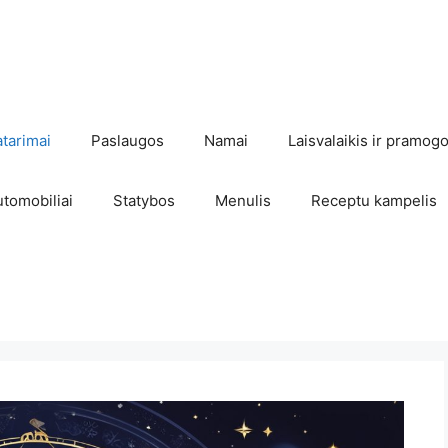
atarimai
Paslaugos
Namai
Laisvalaikis ir pramog
utomobiliai
Statybos
Menulis
Receptu kampelis