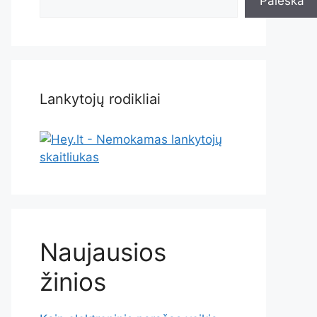
Paieška
Lankytojų rodikliai
Naujausios
žinios