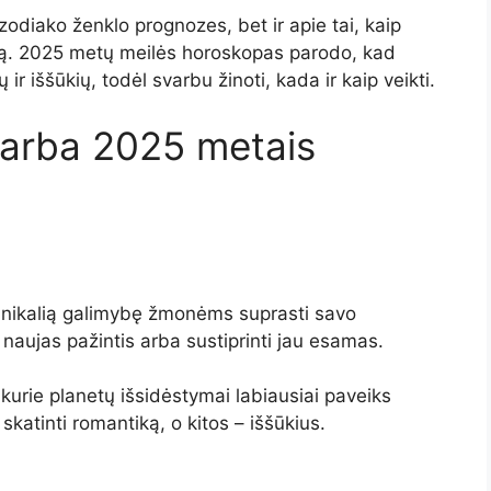
 zodiako ženklo prognozes, bet ir apie tai, kaip
elią. 2025 metų meilės horoskopas parodo, kad
ir iššūkių, todėl svarbu žinoti, kada ir kaip veikti.
varba 2025 metais
unikalią galimybę žmonėms suprasti savo
 naujas pažintis arba sustiprinti jau esamas.
, kurie planetų išsidėstymai labiausiai paveiks
skatinti romantiką, o kitos – iššūkius.