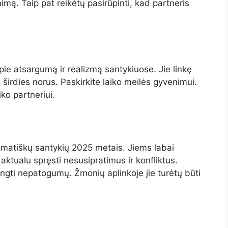
mą. Taip pat reikėtų pasirūpinti, kad partneris
 atsargumą ir realizmą santykiuose. Jie linkę
o širdies norus. Paskirkite laiko meilės gyvenimui.
iko partneriui.
lomatiškų santykių 2025 metais. Jiems labai
 aktualu spręsti nesusipratimus ir konfliktus.
gti nepatogumų. Žmonių aplinkoje jie turėtų būti