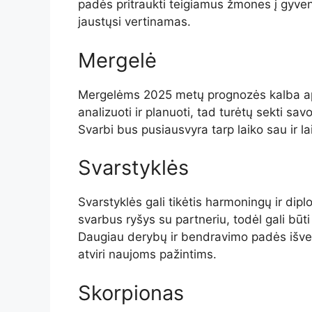
padės pritraukti teigiamus žmones į gyveni
jaustųsi vertinamas.
Mergelė
Mergelėms 2025 metų prognozės kalba apie
analizuoti ir planuoti, tad turėtų sekti sav
Svarbi bus pusiausvyra tarp laiko sau ir la
Svarstyklės
Svarstyklės gali tikėtis harmoningų ir dip
svarbus ryšys su partneriu, todėl gali būti
Daugiau derybų ir bendravimo padės išven
atviri naujoms pažintims.
Skorpionas