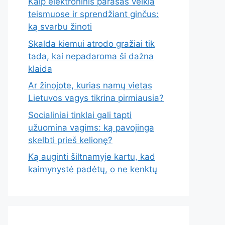
Kaip elektroninis parašas veikia
teismuose ir sprendžiant ginčus:
ką svarbu žinoti
Skalda kiemui atrodo gražiai tik
tada, kai nepadaroma ši dažna
klaida
Ar žinojote, kurias namų vietas
Lietuvos vagys tikrina pirmiausia?
Socialiniai tinklai gali tapti
užuomina vagims: ką pavojinga
skelbti prieš kelionę?
Ką auginti šiltnamyje kartu, kad
kaimynystė padėtų, o ne kenktų