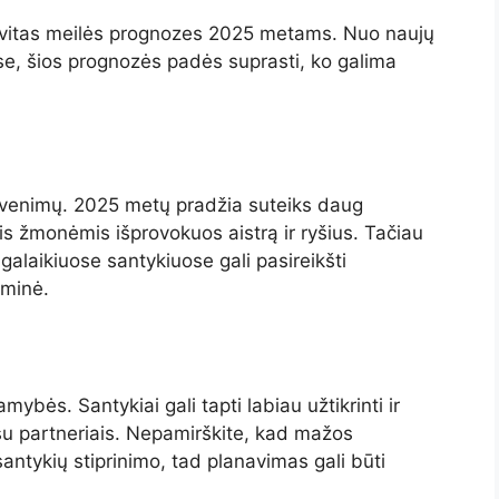
savitas meilės prognozes 2025 metams. Nuo naujų
ose, šios prognozės padės suprasti, ko galima
šgyvenimų. 2025 metų pradžia suteiks daug
is žmonėmis išprovokuos aistrą ir ryšius. Tačiau
alaikiuose santykiuose gali pasireikšti
sminė.
bės. Santykiai gali tapti labiau užtikrinti ir
us su partneriais. Nepamirškite, kad mažos
santykių stiprinimo, tad planavimas gali būti