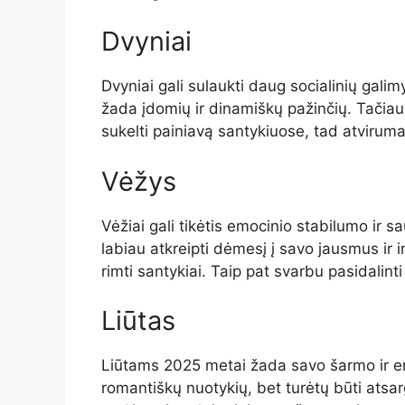
Dvyniai
Dvyniai gali sulaukti daug socialinių gali
žada įdomių ir dinamiškų pažinčių. Tačiau p
sukelti painiavą santykiuose, tad atviruma
Vėžys
Vėžiai gali tikėtis emocinio stabilumo ir
labiau atkreipti dėmesį į savo jausmus ir int
rimti santykiai. Taip pat svarbu pasidalint
Liūtas
Liūtams 2025 metai žada savo šarmo ir ener
romantiškų nuotykių, bet turėtų būti atsa