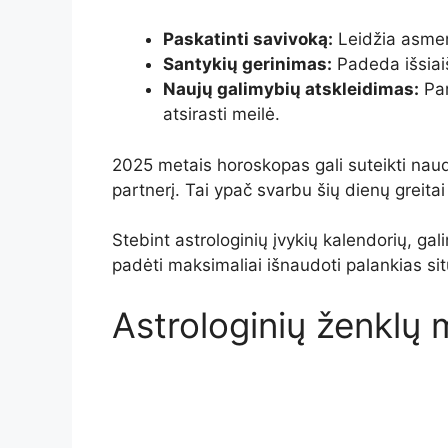
Paskatinti savivoką:
Leidžia asmen
Santykių gerinimas:
Padeda išsiaiš
Naujų galimybių atskleidimas:
Par
atsirasti meilė.
2025 metais horoskopas gali suteikti naudi
partnerį. Tai ypač svarbu šių dienų greitai
Stebint astrologinių įvykių kalendorių, gal
padėti maksimaliai išnaudoti palankias situa
Astrologinių ženklų