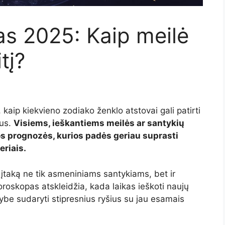
s 2025: Kaip meilė
tį?
aip kiekvieno zodiako ženklo atstovai gali patirti
ius.
Visiems, ieškantiems meilės ar santykių
s prognozės, kurios padės geriau suprasti
eriais.
ę įtaką ne tik asmeniniams santykiams, bet ir
roskopas atskleidžia, kada laikas ieškoti naujų
ybe sudaryti stipresnius ryšius su jau esamais