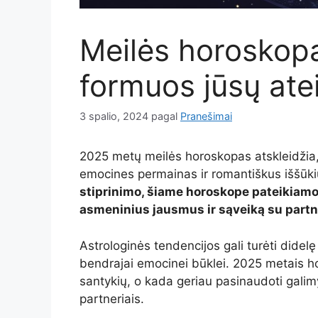
Meilės horoskopa
formuos jūsų atei
3 spalio, 2024
pagal
Pranešimai
2025 metų meilės horoskopas atskleidžia, k
emocines permainas ir romantiškus iššūk
stiprinimo, šiame horoskope pateikiamo
asmeninius jausmus ir sąveiką su partn
Astrologinės tendencijos gali turėti didel
bendrajai emocinei būklei. 2025 metais ho
santykių, o kada geriau pasinaudoti galim
partneriais.