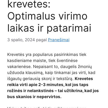
krevetes:
Optimalus virimo
laikas ir patarimai
3 spalio, 2024
pagal
Pranešimai
Krevetės yra populiarus pasirinkimas tiek
kasdieniame maiste, tiek šventinėse
vakarienėse. Nepaisant to, daugelis žmonių
užduoda klausimą, kaip tinkamai jas virti, kad
išgautų geriausią skonį ir tekstūrą.
Krevetes
reikia virti apie 2-3 minutes, kol jos taps
rožinės ir nelankstinės – tai užtikrina, kad jos
bus skanios ir nepervirtos.