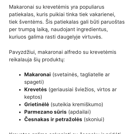
Makaronai su krevetėmis yra populiarus
patiekalas, kuris puikiai tinka tiek vakarienei,
tiek šventėms. Šis patiekalas gali būti paruoštas
per trumpą laiką, naudojant ingredientus,
kuriuos galima rasti daugelyje virtuvės.
Pavyzdžiui, makaronai alfredo su krevetėmis
reikalauja šių produktų:
Makaronai
(svetainės, tagliatelle ar
spageti)
Krevetės
(geriausiai šviežios, virtos ar
keptos)
Grietinėlė
(suteikia kremiškumo)
Parmezano sūris
(apdailai)
Česnakas ir petražolės
(skoniui)