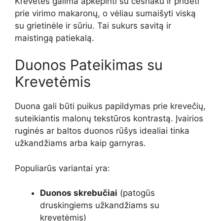
Krevetes galima apkepinti su česnaku ir pridėti
prie virimo makaronų, o vėliau sumaišyti viską
su grietinėle ir sūriu. Tai sukurs savitą ir
maistingą patiekalą.
Duonos Pateikimas su
Krevetėmis
Duona gali būti puikus papildymas prie krevečių,
suteikiantis malonų tekstūros kontrastą. Įvairios
ruginės ar baltos duonos rūšys idealiai tinka
užkandžiams arba kaip garnyras.
Populiarūs variantai yra:
Duonos skrebučiai
(patogūs
druskingiems užkandžiams su
krevetėmis)