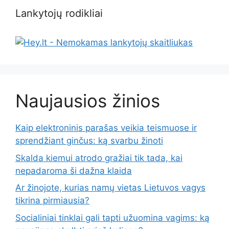
Lankytojų rodikliai
Naujausios žinios
Kaip elektroninis parašas veikia teismuose ir
sprendžiant ginčus: ką svarbu žinoti
Skalda kiemui atrodo gražiai tik tada, kai
nepadaroma ši dažna klaida
Ar žinojote, kurias namų vietas Lietuvos vagys
tikrina pirmiausia?
Socialiniai tinklai gali tapti užuomina vagims: ką