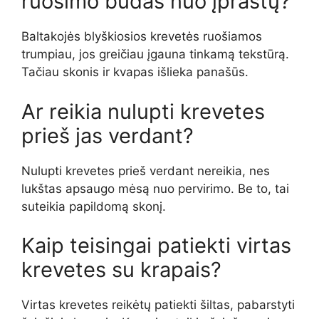
ruošimo būdas nuo įprastų?
Baltakojės blyškiosios krevetės ruošiamos
trumpiau, jos greičiau įgauna tinkamą tekstūrą.
Tačiau skonis ir kvapas išlieka panašūs.
Ar reikia nulupti krevetes
prieš jas verdant?
Nulupti krevetes prieš verdant nereikia, nes
lukštas apsaugo mėsą nuo pervirimo. Be to, tai
suteikia papildomą skonį.
Kaip teisingai patiekti virtas
krevetes su krapais?
Virtas krevetes reikėtų patiekti šiltas, pabarstyti