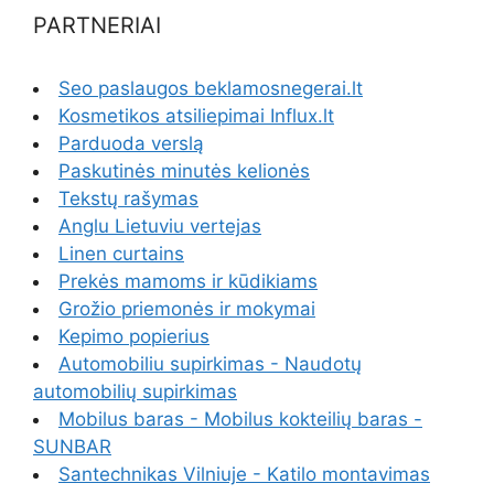
PARTNERIAI
Seo paslaugos beklamosnegerai.lt
Kosmetikos atsiliepimai Influx.lt
Parduoda verslą
Paskutinės minutės kelionės
Tekstų rašymas
Anglu Lietuviu vertejas
Linen curtains
Prekės mamoms ir kūdikiams
Grožio priemonės ir mokymai
Kepimo popierius
Automobiliu supirkimas - Naudotų
automobilių supirkimas
Mobilus baras - Mobilus kokteilių baras -
SUNBAR
Santechnikas Vilniuje - Katilo montavimas