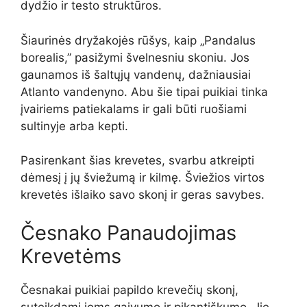
dydžio ir testo struktūros.
Šiaurinės dryžakojės rūšys, kaip „Pandalus
borealis,” pasižymi švelnesniu skoniu. Jos
gaunamos iš šaltųjų vandenų, dažniausiai
Atlanto vandenyno. Abu šie tipai puikiai tinka
įvairiems patiekalams ir gali būti ruošiami
sultinyje arba kepti.
Pasirenkant šias krevetes, svarbu atkreipti
dėmesį į jų šviežumą ir kilmę. Šviežios virtos
krevetės išlaiko savo skonį ir geras savybes.
Česnako Panaudojimas
Krevetėms
Česnakai puikiai papildo krevečių skonį,
suteikdami joms gaivumo ir pikantiškumo. Jie