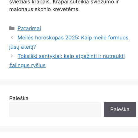
šviežiais krapais. Krapai suteikia šviežumo ir
malonaus skonio krevetėms.
Kategorijos
Patarimai
Meilės horoskopas 2025: Kaip meilė formuos
jūsų ateitį?
Toksiški santykiai: kaip atpažinti ir nutraukti
žalingus ryšius
Paieška
Paieška