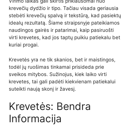
Virimo laikas gali skirtis priklausomai nuo
krevečių dydžio ir tipo. Tačiau visada geriausia
stebėti krevečių spalvą ir tekstūrą, kad pasiektų
idealų rezultatą. Šiame straipsnyje pateikiamos
naudingos gairės ir patarimai, kaip pasiruošti
virti krevetes, kad jos taptų puikiu patiekalu bet
kuriai progai.
Krevetės yra ne tik skanios, bet ir maistingos,
todėl jų ruošimas tinkamai prisideda prie
sveikos mitybos. Sužinojus, kiek laiko virti
krevetes, tai gali padėti kiekvienam patiekalui
suteikti naują skonį ir žavesį.
Krevetės: Bendra
Informacija