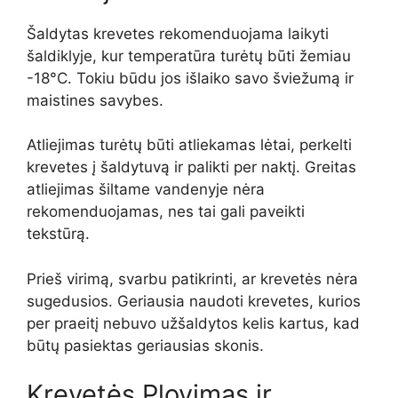
Šaldytas krevetes rekomenduojama laikyti
šaldiklyje, kur temperatūra turėtų būti žemiau
-18°C. Tokiu būdu jos išlaiko savo šviežumą ir
maistines savybes.
Atliejimas turėtų būti atliekamas lėtai, perkelti
krevetes į šaldytuvą ir palikti per naktį. Greitas
atliejimas šiltame vandenyje nėra
rekomenduojamas, nes tai gali paveikti
tekstūrą.
Prieš virimą, svarbu patikrinti, ar krevetės nėra
sugedusios. Geriausia naudoti krevetes, kurios
per praeitį nebuvo užšaldytos kelis kartus, kad
būtų pasiektas geriausias skonis.
Krevetės Plovimas ir