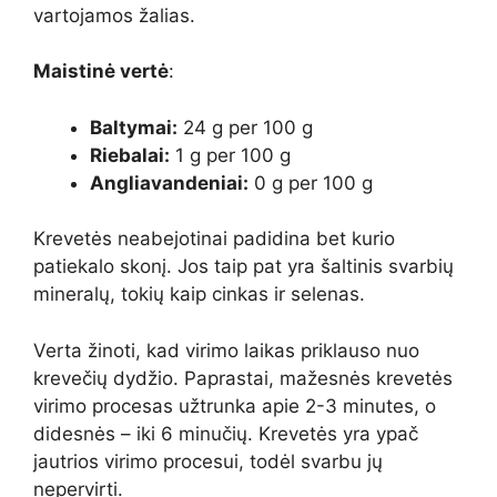
vartojamos žalias.
Maistinė vertė
:
Baltymai:
24 g per 100 g
Riebalai:
1 g per 100 g
Angliavandeniai:
0 g per 100 g
Krevetės neabejotinai padidina bet kurio
patiekalo skonį. Jos taip pat yra šaltinis svarbių
mineralų, tokių kaip cinkas ir selenas.
Verta žinoti, kad virimo laikas priklauso nuo
krevečių dydžio. Paprastai, mažesnės krevetės
virimo procesas užtrunka apie 2-3 minutes, o
didesnės – iki 6 minučių. Krevetės yra ypač
jautrios virimo procesui, todėl svarbu jų
nepervirti.