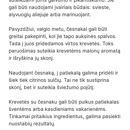
gali būti naudojami įvairiais būdais: svieste,
alyvuogių aliejuje arba marinuojant.
Pavyzdžiui, valgio metu, česnakai gali būti
greitai pakepinti, kol jie tapo auksinės spalvos.
Tada į juos pridedamos virtos krevetės. Toks
paruošimas suteikia krevetėms malonų aromatą
ir išryškina jų skonį.
Naudojant česnaką, į patiekalą galima pridėti ir
šiek tiek citrinos sulčių. Tai ne tik sustiprina
skonį, bet ir suteikia šviežumo pojūtį.
Krevetės su česnaku gali būti puikus patiekalas
šventėms arba kasdieniams vakarienėms.
Tinkamai pritaikius ingredientus, galima pasiekti
nuostabių rezultatų.