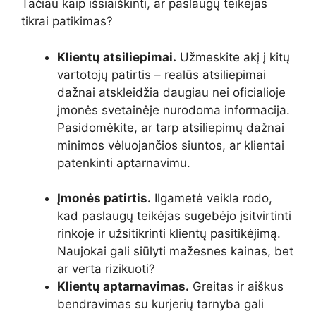
Tačiau kaip išsiaiškinti, ar paslaugų teikėjas
tikrai patikimas?
Klientų atsiliepimai.
Užmeskite akį į kitų
vartotojų patirtis – realūs atsiliepimai
dažnai atskleidžia daugiau nei oficialioje
įmonės svetainėje nurodoma informacija.
Pasidomėkite, ar tarp atsiliepimų dažnai
minimos vėluojančios siuntos, ar klientai
patenkinti aptarnavimu.
Įmonės patirtis.
Ilgametė veikla rodo,
kad paslaugų teikėjas sugebėjo įsitvirtinti
rinkoje ir užsitikrinti klientų pasitikėjimą.
Naujokai gali siūlyti mažesnes kainas, bet
ar verta rizikuoti?
Klientų aptarnavimas.
Greitas ir aiškus
bendravimas su kurjerių tarnyba gali