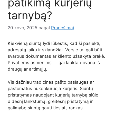
patikimą kurjerių
tarnybą?
20 kovo, 2025
pagal
Pranešimai
Kiekvieną siuntą lydi lūkestis, kad ši pasiektų
adresatą laiku ir sklandžiai. Versle tai gali būti
svarbus dokumentas ar kliento užsakyta prekė.
Privatiems asmenims – ilgai laukta dovana iš
draugų ar artimųjų.
Vis dažniau tradicines pašto paslaugas ar
paštomatus nukonkuruoja kurjeris. Siuntų
pristatymas naudojant kurjerių tarnybą siūlo
didesnį lankstumą, greitesnį pristatymą ir
galimybę siuntą gauti tiesiai į rankas.