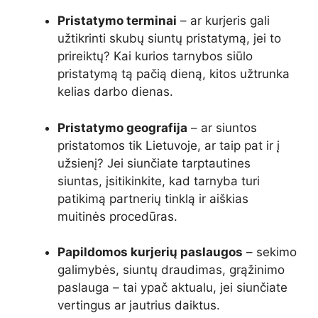
Pristatymo terminai
– ar kurjeris gali
užtikrinti skubų siuntų pristatymą, jei to
prireiktų? Kai kurios tarnybos siūlo
pristatymą tą pačią dieną, kitos užtrunka
kelias darbo dienas.
Pristatymo geografija
– ar siuntos
pristatomos tik Lietuvoje, ar taip pat ir į
užsienį? Jei siunčiate tarptautines
siuntas, įsitikinkite, kad tarnyba turi
patikimą partnerių tinklą ir aiškias
muitinės procedūras.
Papildomos kurjerių paslaugos
– sekimo
galimybės, siuntų draudimas, grąžinimo
paslauga – tai ypač aktualu, jei siunčiate
vertingus ar jautrius daiktus.