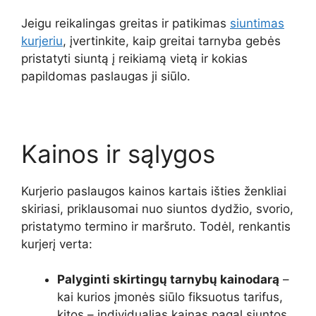
Jeigu reikalingas greitas ir patikimas
siuntimas
kurjeriu
, įvertinkite, kaip greitai tarnyba gebės
pristatyti siuntą į reikiamą vietą ir kokias
papildomas paslaugas ji siūlo.
Kainos ir sąlygos
Kurjerio paslaugos kainos kartais išties ženkliai
skiriasi, priklausomai nuo siuntos dydžio, svorio,
pristatymo termino ir maršruto. Todėl, renkantis
kurjerį verta:
Palyginti skirtingų tarnybų kainodarą
–
kai kurios įmonės siūlo fiksuotus tarifus,
kitos – individualias kainas pagal siuntos