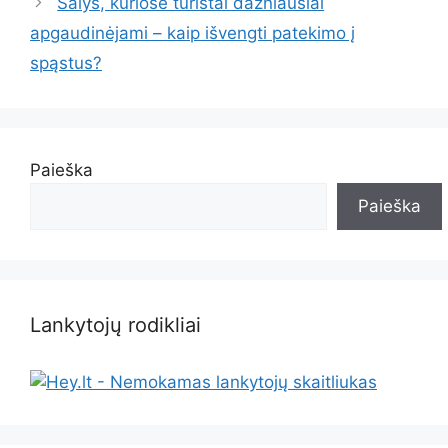
Šalys, kuriose turistai dažniausiai
apgaudinėjami – kaip išvengti patekimo į
spąstus?
Paieška
Paieška
Lankytojų rodikliai