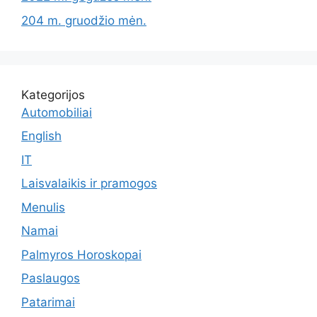
204 m. gruodžio mėn.
Kategorijos
Automobiliai
English
IT
Laisvalaikis ir pramogos
Menulis
Namai
Palmyros Horoskopai
Paslaugos
Patarimai