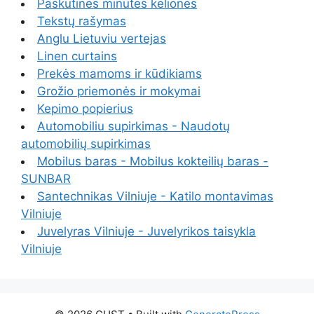
Paskutinės minutės kelionės
Tekstų rašymas
Anglu Lietuviu vertejas
Linen curtains
Prekės mamoms ir kūdikiams
Grožio priemonės ir mokymai
Kepimo popierius
Automobiliu supirkimas - Naudotų
automobilių supirkimas
Mobilus baras - Mobilus kokteilių baras -
SUNBAR
Santechnikas Vilniuje - Katilo montavimas
Vilniuje
Juvelyras Vilniuje - Juvelyrikos taisykla
Vilniuje