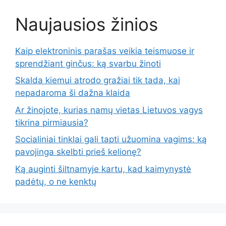
Naujausios žinios
Kaip elektroninis parašas veikia teismuose ir
sprendžiant ginčus: ką svarbu žinoti
Skalda kiemui atrodo gražiai tik tada, kai
nepadaroma ši dažna klaida
Ar žinojote, kurias namų vietas Lietuvos vagys
tikrina pirmiausia?
Socialiniai tinklai gali tapti užuomina vagims: ką
pavojinga skelbti prieš kelionę?
Ką auginti šiltnamyje kartu, kad kaimynystė
padėtų, o ne kenktų