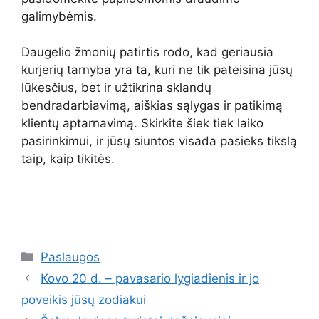
galimybėmis.
Daugelio žmonių patirtis rodo, kad geriausia
kurjerių tarnyba yra ta, kuri ne tik pateisina jūsų
lūkesčius, bet ir užtikrina sklandų
bendradarbiavimą, aiškias sąlygas ir patikimą
klientų aptarnavimą. Skirkite šiek tiek laiko
pasirinkimui, ir jūsų siuntos visada pasieks tikslą
taip, kaip tikitės.
Kategorijos
Paslaugos
Kovo 20 d. – pavasario lygiadienis ir jo
poveikis jūsų zodiakui