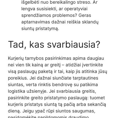
išgelbėti nuo bereikalingo streso. Ar
lengva susisiekti, ar operatyviai
sprendžiamos problemos? Geras
aptarnavimas dažnai reiškia sklandų
siuntų pristatymą.
Tad, kas svarbiausia?
Kurjerių tarnybos pasirinkimas apima daugiau
nei vien tik kainą ar greitį – atidžiai įvertinkite
visą paslaugų paketą ir tai, kaip jis atitinka jūsų
poreikius. Jei dažnai siunčiate tarptautines
siuntas, verta rinktis bendrovę su patikima
logistika užsienyje. Jei svarbiausia greitis,
pasirinkite greito pristatymo paslaugą: tuomet
kurjeris pristatys siuntą tą pačią arba sekančią
dieną. Jeigu ypač rūpi siuntos saugumas,
pasidomėkite papildomomis draudimo