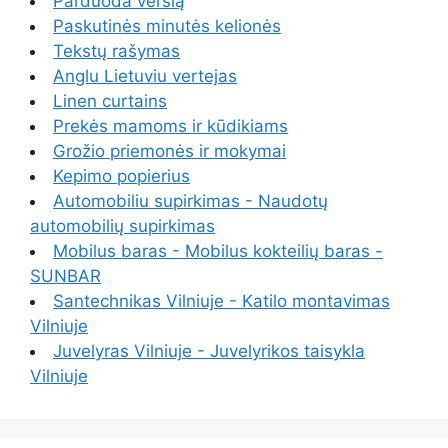
Parduoda verslą
Paskutinės minutės kelionės
Tekstų rašymas
Anglu Lietuviu vertejas
Linen curtains
Prekės mamoms ir kūdikiams
Grožio priemonės ir mokymai
Kepimo popierius
Automobiliu supirkimas - Naudotų
automobilių supirkimas
Mobilus baras - Mobilus kokteilių baras -
SUNBAR
Santechnikas Vilniuje - Katilo montavimas
Vilniuje
Juvelyras Vilniuje - Juvelyrikos taisykla
Vilniuje