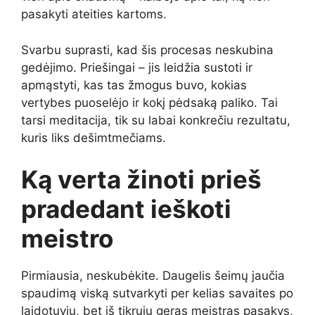
pasakyti ateities kartoms.
Svarbu suprasti, kad šis procesas neskubina
gedėjimo. Priešingai – jis leidžia sustoti ir
apmąstyti, kas tas žmogus buvo, kokias
vertybes puoselėjo ir kokį pėdsaką paliko. Tai
tarsi meditacija, tik su labai konkrečiu rezultatu,
kuris liks dešimtmečiams.
Ką verta žinoti prieš
pradedant ieškoti
meistro
Pirmiausia, neskubėkite. Daugelis šeimų jaučia
spaudimą viską sutvarkyti per kelias savaites po
laidotuvių, bet iš tikrųjų geras meistras pasakys,