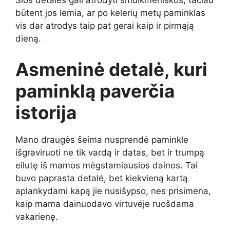
Šios detalės gali atrodyti smulkmeniškos, tačiau
būtent jos lemia, ar po kelerių metų paminklas
vis dar atrodys taip pat gerai kaip ir pirmąją
dieną.
Asmeninė detalė, kuri
paminklą paverčia
istorija
Mano draugės šeima nusprendė paminkle
išgraviruoti ne tik vardą ir datas, bet ir trumpą
eilutę iš mamos mėgstamiausios dainos. Tai
buvo paprasta detalė, bet kiekvieną kartą
aplankydami kapą jie nusišypso, nes prisimena,
kaip mama dainuodavo virtuvėje ruošdama
vakarienę.