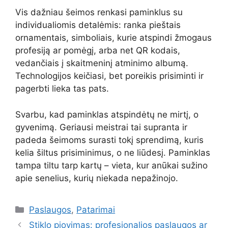
Vis dažniau šeimos renkasi paminklus su
individualiomis detalėmis: ranka pieštais
ornamentais, simboliais, kurie atspindi žmogaus
profesiją ar pomėgį, arba net QR kodais,
vedančiais į skaitmeninį atminimo albumą.
Technologijos keičiasi, bet poreikis prisiminti ir
pagerbti lieka tas pats.
Svarbu, kad paminklas atspindėtų ne mirtį, o
gyvenimą. Geriausi meistrai tai supranta ir
padeda šeimoms surasti tokį sprendimą, kuris
kelia šiltus prisiminimus, o ne liūdesį. Paminklas
tampa tiltu tarp kartų – vieta, kur anūkai sužino
apie senelius, kurių niekada nepažinojo.
Kategorijos
Paslaugos
,
Patarimai
Stiklo pjovimas: profesionalios paslaugos ar