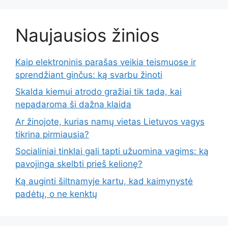
Naujausios žinios
Kaip elektroninis parašas veikia teismuose ir
sprendžiant ginčus: ką svarbu žinoti
Skalda kiemui atrodo gražiai tik tada, kai
nepadaroma ši dažna klaida
Ar žinojote, kurias namų vietas Lietuvos vagys
tikrina pirmiausia?
Socialiniai tinklai gali tapti užuomina vagims: ką
pavojinga skelbti prieš kelionę?
Ką auginti šiltnamyje kartu, kad kaimynystė
padėtų, o ne kenktų