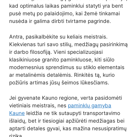
kad optimalus laikas paminklui statyti yra bent
pusė metų po palaidojimo, kai žemė tinkamai
nusėda ir galima dirbti tvirtame pagrinde.
Antra, pasikalbėkite su keliais meistrais.
Kiekvienas turi savo stilių, medžiagų pasirinkimą
ir darbo filosofiją. Vieni specializuojasi
klasikiniuose granito paminkluose, kiti siūlo
modernesnius sprendimus su stiklo elementais
ar metalinėmis detalėmis. Rinkitės tą, kurio
požiūris artimas jūsų šeimos lūkesčiams.
Jei gyvenate Kauno regione, verta pasidomėti
vietiniais meistrais, nes
paminklų gamyba
Kaune
leidžia ne tik sutaupyti transportavimo
išlaidų, bet ir tiesiogiai apžiūrėti medžiagas bei
aptarti detales gyvai, kas mažina nesusipratimų
riziką.