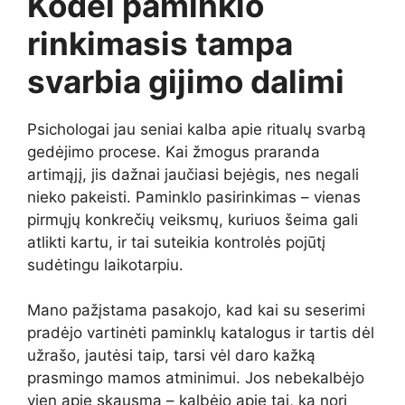
Kodėl paminklo
rinkimasis tampa
svarbia gijimo dalimi
Psichologai jau seniai kalba apie ritualų svarbą
gedėjimo procese. Kai žmogus praranda
artimąjį, jis dažnai jaučiasi bejėgis, nes negali
nieko pakeisti. Paminklo pasirinkimas – vienas
pirmųjų konkrečių veiksmų, kuriuos šeima gali
atlikti kartu, ir tai suteikia kontrolės pojūtį
sudėtingu laikotarpiu.
Mano pažįstama pasakojo, kad kai su seserimi
pradėjo vartinėti paminklų katalogus ir tartis dėl
užrašo, jautėsi taip, tarsi vėl daro kažką
prasmingo mamos atminimui. Jos nebekalbėjo
vien apie skausmą – kalbėjo apie tai, ką nori