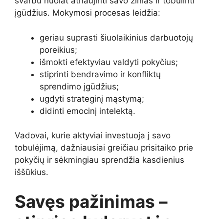
svarbu nuolat atnaujinti savo žinias ir tobulinti
įgūdžius. Mokymosi procesas leidžia:
geriau suprasti šiuolaikinius darbuotojų
poreikius;
išmokti efektyviau valdyti pokyčius;
stiprinti bendravimo ir konfliktų
sprendimo įgūdžius;
ugdyti strateginį mąstymą;
didinti emocinį intelektą.
Vadovai, kurie aktyviai investuoja į savo
tobulėjimą, dažniausiai greičiau prisitaiko prie
pokyčių ir sėkmingiau sprendžia kasdienius
iššūkius.
Savęs pažinimas –