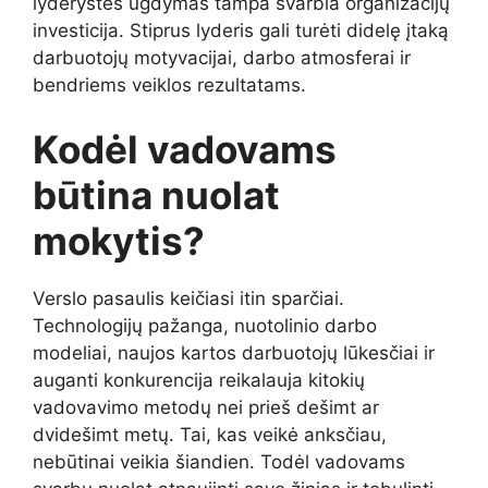
lyderystės ugdymas tampa svarbia organizacijų
investicija. Stiprus lyderis gali turėti didelę įtaką
darbuotojų motyvacijai, darbo atmosferai ir
bendriems veiklos rezultatams.
Kodėl vadovams
būtina nuolat
mokytis?
Verslo pasaulis keičiasi itin sparčiai.
Technologijų pažanga, nuotolinio darbo
modeliai, naujos kartos darbuotojų lūkesčiai ir
auganti konkurencija reikalauja kitokių
vadovavimo metodų nei prieš dešimt ar
dvidešimt metų. Tai, kas veikė anksčiau,
nebūtinai veikia šiandien. Todėl vadovams