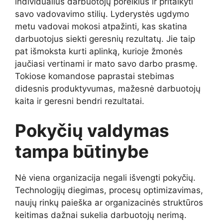
individualius darbuotojų poreikius ir pritaikyti
savo vadovavimo stilių. Lyderystės ugdymo
metu vadovai mokosi atpažinti, kas skatina
darbuotojus siekti geresnių rezultatų. Jie taip
pat išmoksta kurti aplinką, kurioje žmonės
jaučiasi vertinami ir mato savo darbo prasmę.
Tokiose komandose paprastai stebimas
didesnis produktyvumas, mažesnė darbuotojų
kaita ir geresni bendri rezultatai.
Pokyčių valdymas
tampa būtinybe
Nė viena organizacija negali išvengti pokyčių.
Technologijų diegimas, procesų optimizavimas,
naujų rinkų paieška ar organizacinės struktūros
keitimas dažnai sukelia darbuotojų nerimą.