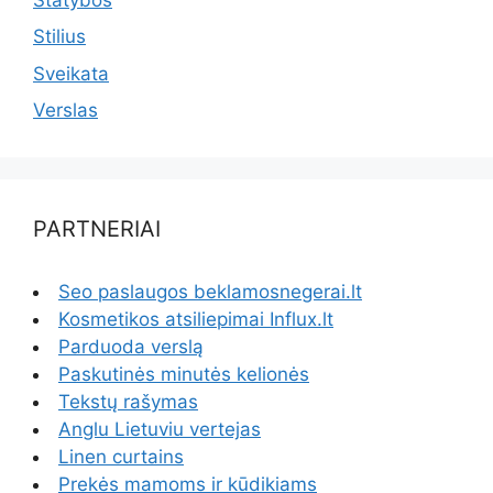
Stilius
Sveikata
Verslas
PARTNERIAI
Seo paslaugos beklamosnegerai.lt
Kosmetikos atsiliepimai Influx.lt
Parduoda verslą
Paskutinės minutės kelionės
Tekstų rašymas
Anglu Lietuviu vertejas
Linen curtains
Prekės mamoms ir kūdikiams