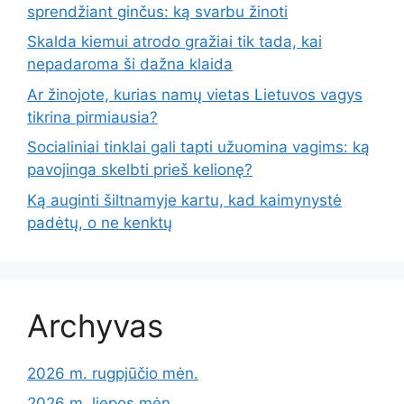
sprendžiant ginčus: ką svarbu žinoti
Skalda kiemui atrodo gražiai tik tada, kai
nepadaroma ši dažna klaida
Ar žinojote, kurias namų vietas Lietuvos vagys
tikrina pirmiausia?
Socialiniai tinklai gali tapti užuomina vagims: ką
pavojinga skelbti prieš kelionę?
Ką auginti šiltnamyje kartu, kad kaimynystė
padėtų, o ne kenktų
Archyvas
2026 m. rugpjūčio mėn.
2026 m. liepos mėn.