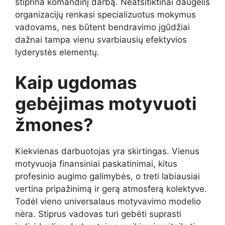
stiprina komandinį darbą. Neatsitiktinai daugelis
organizacijų renkasi specializuotus mokymus
vadovams, nes būtent bendravimo įgūdžiai
dažnai tampa vienu svarbiausių efektyvios
lyderystės elementų.
Kaip ugdomas
gebėjimas motyvuoti
žmones?
Kiekvienas darbuotojas yra skirtingas. Vienus
motyvuoja finansiniai paskatinimai, kitus
profesinio augimo galimybės, o treti labiausiai
vertina pripažinimą ir gerą atmosferą kolektyve.
Todėl vieno universalaus motyvavimo modelio
nėra. Stiprus vadovas turi gebėti suprasti