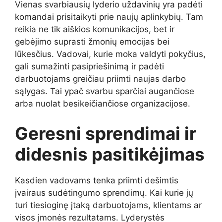
Vienas svarbiausių lyderio uždavinių yra padėti
komandai prisitaikyti prie naujų aplinkybių. Tam
reikia ne tik aiškios komunikacijos, bet ir
gebėjimo suprasti žmonių emocijas bei
lūkesčius. Vadovai, kurie moka valdyti pokyčius,
gali sumažinti pasipriešinimą ir padėti
darbuotojams greičiau priimti naujas darbo
sąlygas. Tai ypač svarbu sparčiai augančiose
arba nuolat besikeičiančiose organizacijose.
Geresni sprendimai ir
didesnis pasitikėjimas
Kasdien vadovams tenka priimti dešimtis
įvairaus sudėtingumo sprendimų. Kai kurie jų
turi tiesioginę įtaką darbuotojams, klientams ar
visos įmonės rezultatams. Lyderystės