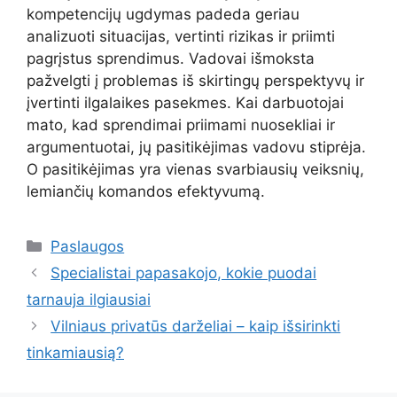
kompetencijų ugdymas padeda geriau
analizuoti situacijas, vertinti rizikas ir priimti
pagrįstus sprendimus. Vadovai išmoksta
pažvelgti į problemas iš skirtingų perspektyvų ir
įvertinti ilgalaikes pasekmes. Kai darbuotojai
mato, kad sprendimai priimami nuosekliai ir
argumentuotai, jų pasitikėjimas vadovu stiprėja.
O pasitikėjimas yra vienas svarbiausių veiksnių,
lemiančių komandos efektyvumą.
Kategorijos
Paslaugos
Specialistai papasakojo, kokie puodai
tarnauja ilgiausiai
Vilniaus privatūs darželiai – kaip išsirinkti
tinkamiausią?