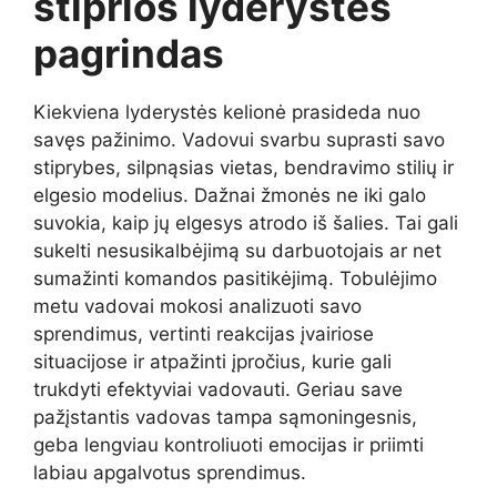
stiprios lyderystės
pagrindas
Kiekviena lyderystės kelionė prasideda nuo
savęs pažinimo. Vadovui svarbu suprasti savo
stiprybes, silpnąsias vietas, bendravimo stilių ir
elgesio modelius. Dažnai žmonės ne iki galo
suvokia, kaip jų elgesys atrodo iš šalies. Tai gali
sukelti nesusikalbėjimą su darbuotojais ar net
sumažinti komandos pasitikėjimą. Tobulėjimo
metu vadovai mokosi analizuoti savo
sprendimus, vertinti reakcijas įvairiose
situacijose ir atpažinti įpročius, kurie gali
trukdyti efektyviai vadovauti. Geriau save
pažįstantis vadovas tampa sąmoningesnis,
geba lengviau kontroliuoti emocijas ir priimti
labiau apgalvotus sprendimus.