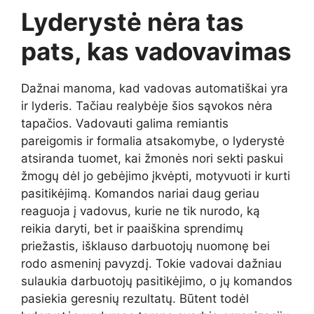
Lyderystė nėra tas
pats, kas vadovavimas
Dažnai manoma, kad vadovas automatiškai yra
ir lyderis. Tačiau realybėje šios sąvokos nėra
tapačios. Vadovauti galima remiantis
pareigomis ir formalia atsakomybe, o lyderystė
atsiranda tuomet, kai žmonės nori sekti paskui
žmogų dėl jo gebėjimo įkvėpti, motyvuoti ir kurti
pasitikėjimą. Komandos nariai daug geriau
reaguoja į vadovus, kurie ne tik nurodo, ką
reikia daryti, bet ir paaiškina sprendimų
priežastis, išklauso darbuotojų nuomonę bei
rodo asmeninį pavyzdį. Tokie vadovai dažniau
sulaukia darbuotojų pasitikėjimo, o jų komandos
pasiekia geresnių rezultatų. Būtent todėl