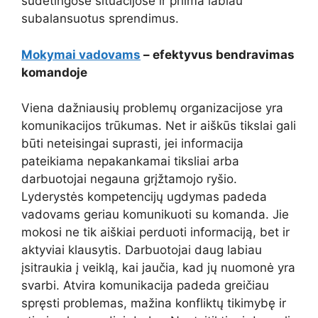
sudėtingose situacijose ir priima labiau
subalansuotus sprendimus.
Mokymai vadovams
– efektyvus bendravimas
komandoje
Viena dažniausių problemų organizacijose yra
komunikacijos trūkumas. Net ir aiškūs tikslai gali
būti neteisingai suprasti, jei informacija
pateikiama nepakankamai tiksliai arba
darbuotojai negauna grįžtamojo ryšio.
Lyderystės kompetencijų ugdymas padeda
vadovams geriau komunikuoti su komanda. Jie
mokosi ne tik aiškiai perduoti informaciją, bet ir
aktyviai klausytis. Darbuotojai daug labiau
įsitraukia į veiklą, kai jaučia, kad jų nuomonė yra
svarbi. Atvira komunikacija padeda greičiau
spręsti problemas, mažina konfliktų tikimybę ir