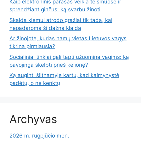
Kaip elektroninis parašas veikia teismuose ir
sprendžiant ginčus: ką svarbu žinoti
Skalda kiemui atrodo gražiai tik tada, kai
nepadaroma ši dažna klaida
Ar žinojote, kurias namų vietas Lietuvos vagys
tikrina pirmiausia?
Socialiniai tinklai gali tapti užuomina vagims: ką
pavojinga skelbti prieš kelionę?
Ką auginti šiltnamyje kartu, kad kaimynystė
padėtų, o ne kenktų
Archyvas
2026 m. rugpjūčio mėn.