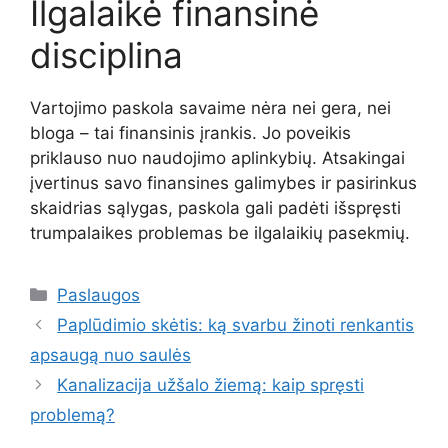
Ilgalaikė finansinė
disciplina
Vartojimo paskola savaime nėra nei gera, nei
bloga – tai finansinis įrankis. Jo poveikis
priklauso nuo naudojimo aplinkybių. Atsakingai
įvertinus savo finansines galimybes ir pasirinkus
skaidrias sąlygas, paskola gali padėti išspręsti
trumpalaikes problemas be ilgalaikių pasekmių.
Kategorijos
Paslaugos
Paplūdimio skėtis: ką svarbu žinoti renkantis
apsaugą nuo saulės
Kanalizacija užšalo žiemą: kaip spręsti
problemą?