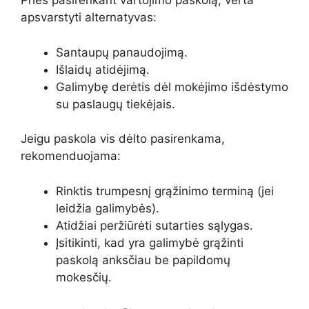
Prieš pasirenkant vartojimo paskolą, verta
apsvarstyti alternatyvas:
Santaupų panaudojimą.
Išlaidų atidėjimą.
Galimybę derėtis dėl mokėjimo išdėstymo
su paslaugų tiekėjais.
Jeigu paskola vis dėlto pasirenkama,
rekomenduojama:
Rinktis trumpesnį grąžinimo terminą (jei
leidžia galimybės).
Atidžiai peržiūrėti sutarties sąlygas.
Įsitikinti, kad yra galimybė grąžinti
paskolą anksčiau be papildomų
mokesčių.