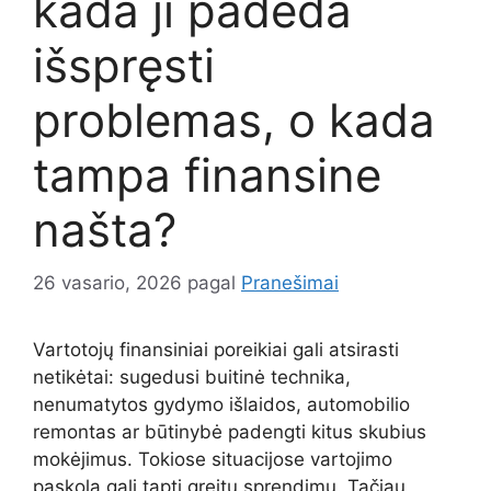
kada ji padeda
išspręsti
problemas, o kada
tampa finansine
našta?
26 vasario, 2026
pagal
Pranešimai
Vartotojų finansiniai poreikiai gali atsirasti
netikėtai: sugedusi buitinė technika,
nenumatytos gydymo išlaidos, automobilio
remontas ar būtinybė padengti kitus skubius
mokėjimus. Tokiose situacijose vartojimo
paskola gali tapti greitu sprendimu. Tačiau