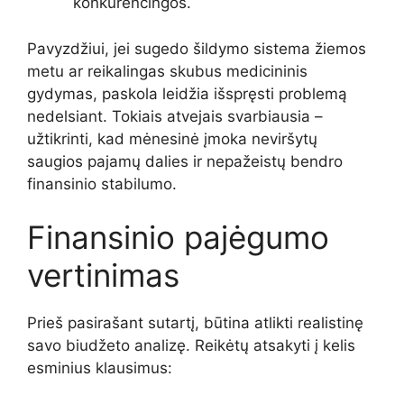
konkurencingos.
Pavyzdžiui, jei sugedo šildymo sistema žiemos
metu ar reikalingas skubus medicininis
gydymas, paskola leidžia išspręsti problemą
nedelsiant. Tokiais atvejais svarbiausia –
užtikrinti, kad mėnesinė įmoka neviršytų
saugios pajamų dalies ir nepažeistų bendro
finansinio stabilumo.
Finansinio pajėgumo
vertinimas
Prieš pasirašant sutartį, būtina atlikti realistinę
savo biudžeto analizę. Reikėtų atsakyti į kelis
esminius klausimus: