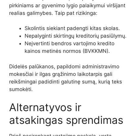
pirkiniams ar gyvenimo lygio palaikymui viršijant
realias galimybes. Taip pat rizikinga:
Skolintis siekiant padengti kitas skolas.
Nepalyginti skirtingų kreditorių pasiūlymų.
Neįvertinti bendros vartojimo kredito
kainos metinės normos (BVKKMN).
Didelės palūkanos, papildomi administravimo
mokesčiai ir ilgas grąžinimo laikotarpis gali
reikšmingai padidinti galutinę sumą, kurią teks
sumokėti.
Alternatyvos ir
atsakingas sprendimas