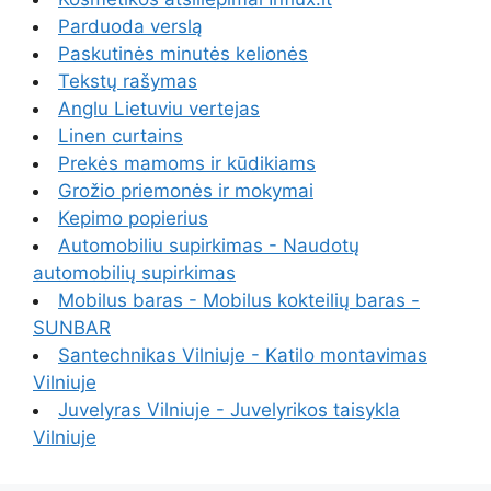
Parduoda verslą
Paskutinės minutės kelionės
Tekstų rašymas
Anglu Lietuviu vertejas
Linen curtains
Prekės mamoms ir kūdikiams
Grožio priemonės ir mokymai
Kepimo popierius
Automobiliu supirkimas - Naudotų
automobilių supirkimas
Mobilus baras - Mobilus kokteilių baras -
SUNBAR
Santechnikas Vilniuje - Katilo montavimas
Vilniuje
Juvelyras Vilniuje - Juvelyrikos taisykla
Vilniuje