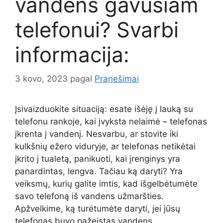
vandens gavusiam
telefonui? Svarbi
informacija:
3 kovo, 2023
pagal
Pranešimai
Įsivaizduokite situaciją: esate išėję į lauką su
telefonu rankoje, kai įvyksta nelaimė – telefonas
įkrenta į vandenį. Nesvarbu, ar stovite iki
kulkšnių ežero viduryje, ar telefonas netikėtai
įkrito į tualetą, panikuoti, kai įrenginys yra
panardintas, lengva. Tačiau ką daryti? Yra
veiksmų, kurių galite imtis, kad išgelbėtumėte
savo telefoną iš vandens užmaršties.
Apžvelkime, ką turėtumėte daryti, jei jūsų
telefonas buvo pažeistas vandens.