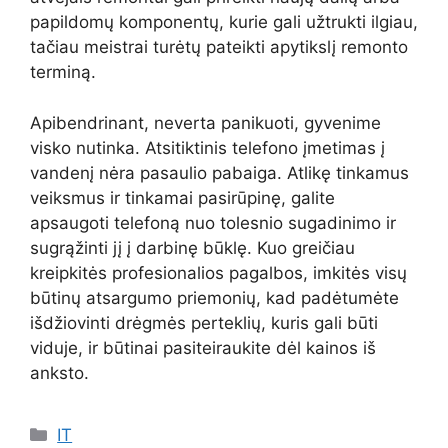
papildomų komponentų, kurie gali užtrukti ilgiau,
tačiau meistrai turėtų pateikti apytikslį remonto
terminą.
Apibendrinant, neverta panikuoti, gyvenime
visko nutinka. Atsitiktinis telefono įmetimas į
vandenį nėra pasaulio pabaiga. Atlikę tinkamus
veiksmus ir tinkamai pasirūpinę, galite
apsaugoti telefoną nuo tolesnio sugadinimo ir
sugrąžinti jį į darbinę būklę. Kuo greičiau
kreipkitės profesionalios pagalbos, imkitės visų
būtinų atsargumo priemonių, kad padėtumėte
išdžiovinti drėgmės perteklių, kuris gali būti
viduje, ir būtinai pasiteiraukite dėl kainos iš
anksto.
Kategorijos
IT