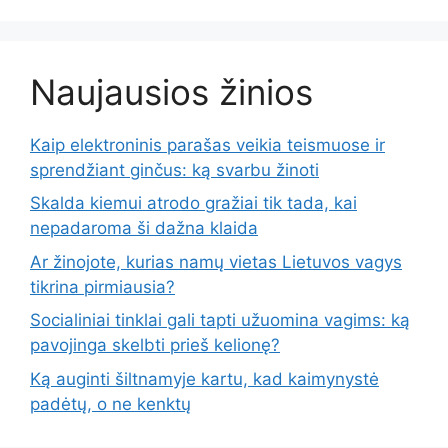
Naujausios žinios
Kaip elektroninis parašas veikia teismuose ir
sprendžiant ginčus: ką svarbu žinoti
Skalda kiemui atrodo gražiai tik tada, kai
nepadaroma ši dažna klaida
Ar žinojote, kurias namų vietas Lietuvos vagys
tikrina pirmiausia?
Socialiniai tinklai gali tapti užuomina vagims: ką
pavojinga skelbti prieš kelionę?
Ką auginti šiltnamyje kartu, kad kaimynystė
padėtų, o ne kenktų