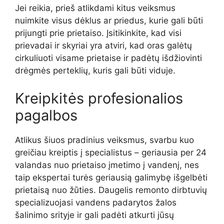
Jei reikia, prieš atlikdami kitus veiksmus
nuimkite visus dėklus ar priedus, kurie gali būti
prijungti prie prietaiso. Įsitikinkite, kad visi
prievadai ir skyriai yra atviri, kad oras galėtų
cirkuliuoti visame prietaise ir padėtų išdžiovinti
drėgmės perteklių, kuris gali būti viduje.
Kreipkitės profesionalios
pagalbos
Atlikus šiuos pradinius veiksmus, svarbu kuo
greičiau kreiptis į specialistus – geriausia per 24
valandas nuo prietaiso įmetimo į vandenį, nes
taip ekspertai turės geriausią galimybę išgelbėti
prietaisą nuo žūties. Daugelis remonto dirbtuvių
specializuojasi vandens padarytos žalos
šalinimo srityje ir gali padėti atkurti jūsų