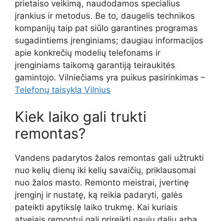
prietaiso veikimą, naudodamos specialius
įrankius ir metodus. Be to, daugelis technikos
kompanijų taip pat siūlo garantines programas
sugadintiems įrenginiams; daugiau informacijos
apie konkrečių modelių telefonams ir
įrenginiams taikomą garantiją teiraukitės
gamintojo. Vilniečiams yra puikus pasirinkimas –
Telefonų taisykla Vilnius
Kiek laiko gali trukti
remontas?
Vandens padarytos žalos remontas gali užtrukti
nuo kelių dienų iki kelių savaičių, priklausomai
nuo žalos masto. Remonto meistrai, įvertinę
įrenginį ir nustatę, ką reikia padaryti, galės
pateikti apytikslę laiko trukmę. Kai kuriais
atvejais remontui gali prireikti naujų dalių arba