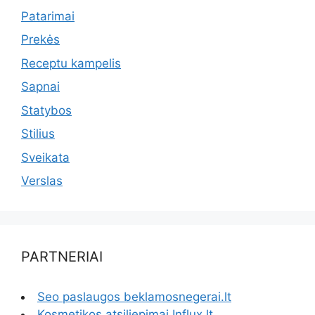
Patarimai
Prekės
Receptu kampelis
Sapnai
Statybos
Stilius
Sveikata
Verslas
PARTNERIAI
Seo paslaugos beklamosnegerai.lt
Kosmetikos atsiliepimai Influx.lt