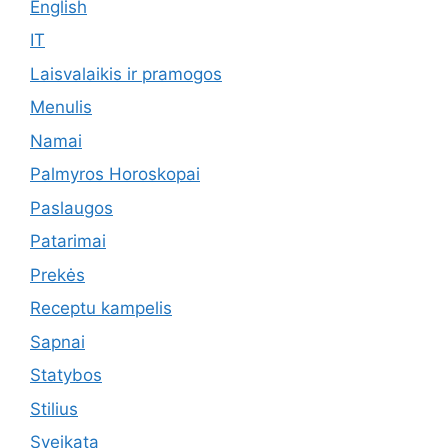
English
IT
Laisvalaikis ir pramogos
Menulis
Namai
Palmyros Horoskopai
Paslaugos
Patarimai
Prekės
Receptu kampelis
Sapnai
Statybos
Stilius
Sveikata