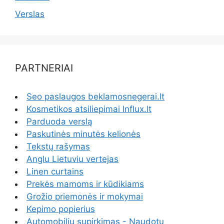
Verslas
PARTNERIAI
Seo paslaugos beklamosnegerai.lt
Kosmetikos atsiliepimai Influx.lt
Parduoda verslą
Paskutinės minutės kelionės
Tekstų rašymas
Anglu Lietuviu vertejas
Linen curtains
Prekės mamoms ir kūdikiams
Grožio priemonės ir mokymai
Kepimo popierius
Automobiliu supirkimas - Naudotų