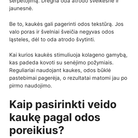
šerpetojimą. Drėgna oda atrodo sveikesnė ir
jaunesnė.
Be to, kaukės gali pagerinti odos tekstūrą. Jos
valo poras ir švelniai šveičia negyvas odos
ląsteles, dėl to oda atrodo švytinti.
Kai kurios kaukės stimuliuoja kolageno gamybą,
kas padeda kovoti su senėjimo požymiais.
Reguliariai naudojant kaukes, odos būklė
pastebimai pagerėja, o rezultatai matomi jau po
pirmo naudojimo.
Kaip pasirinkti veido
kaukę pagal odos
poreikius?