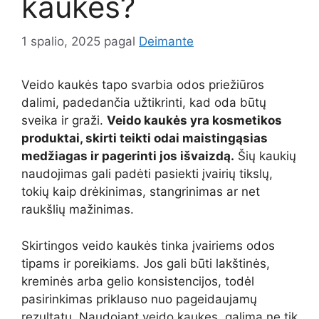
kaukės?
1 spalio, 2025
pagal
Deimante
Veido kaukės tapo svarbia odos priežiūros
dalimi, padedančia užtikrinti, kad oda būtų
sveika ir graži.
Veido kaukės yra kosmetikos
produktai, skirti teikti odai maistingąsias
medžiagas ir pagerinti jos išvaizdą.
Šių kaukių
naudojimas gali padėti pasiekti įvairių tikslų,
tokių kaip drėkinimas, stangrinimas ar net
raukšlių mažinimas.
Skirtingos veido kaukės tinka įvairiems odos
tipams ir poreikiams. Jos gali būti lakštinės,
kreminės arba gelio konsistencijos, todėl
pasirinkimas priklauso nuo pageidaujamų
rezultatų. Naudojant veido kaukes, galima ne tik