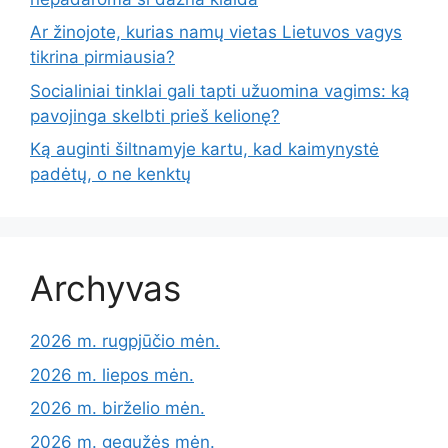
Ar žinojote, kurias namų vietas Lietuvos vagys
tikrina pirmiausia?
Socialiniai tinklai gali tapti užuomina vagims: ką
pavojinga skelbti prieš kelionę?
Ką auginti šiltnamyje kartu, kad kaimynystė
padėtų, o ne kenktų
Archyvas
2026 m. rugpjūčio mėn.
2026 m. liepos mėn.
2026 m. birželio mėn.
2026 m. gegužės mėn.