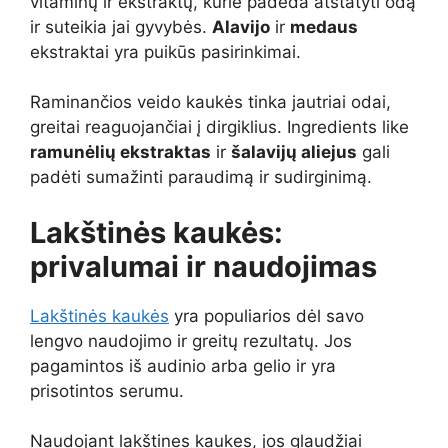
vitaminų ir ekstraktų, kurie padeda atstatyti odą
ir suteikia jai gyvybės.
Alavijo
ir
medaus
ekstraktai yra puikūs pasirinkimai.
Raminančios veido kaukės tinka jautriai odai,
greitai reaguojančiai į dirgiklius. Ingredients like
ramunėlių ekstraktas
ir
šalavijų aliejus
gali
padėti sumažinti paraudimą ir sudirginimą.
Lakštinės kaukės:
privalumai ir naudojimas
Lakštinės kaukės
yra populiarios dėl savo
lengvo naudojimo ir greitų rezultatų. Jos
pagamintos iš audinio arba gelio ir yra
prisotintos serumu.
Naudojant lakštines kaukes, jos glaudžiai