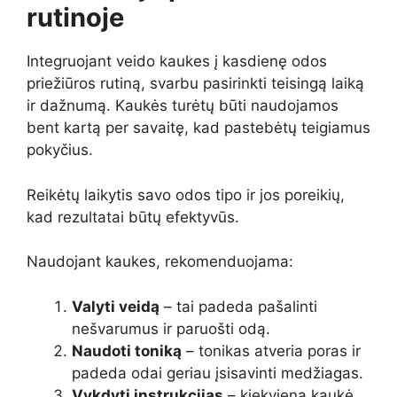
rutinoje
Integruojant veido kaukes į kasdienę odos
priežiūros rutiną, svarbu pasirinkti teisingą laiką
ir dažnumą. Kaukės turėtų būti naudojamos
bent kartą per savaitę, kad pastebėtų teigiamus
pokyčius.
Reikėtų laikytis savo odos tipo ir jos poreikių,
kad rezultatai būtų efektyvūs.
Naudojant kaukes, rekomenduojama:
Valyti veidą
– tai padeda pašalinti
nešvarumus ir paruošti odą.
Naudoti toniką
– tonikas atveria poras ir
padeda odai geriau įsisavinti medžiagas.
Vykdyti instrukcijas
– kiekviena kaukė