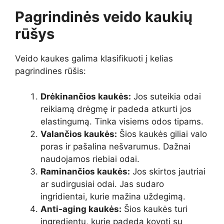
Pagrindinės veido kaukių
rūšys
Veido kaukes galima klasifikuoti į kelias
pagrindines rūšis:
Drėkinančios kaukės:
Jos suteikia odai
reikiamą drėgmę ir padeda atkurti jos
elastingumą. Tinka visiems odos tipams.
Valančios kaukės:
Šios kaukės giliai valo
poras ir pašalina nešvarumus. Dažnai
naudojamos riebiai odai.
Raminančios kaukės:
Jos skirtos jautriai
ar sudirgusiai odai. Jas sudaro
ingridientai, kurie mažina uždegimą.
Anti-aging kaukės:
Šios kaukės turi
ingredientų, kurie padeda kovoti su