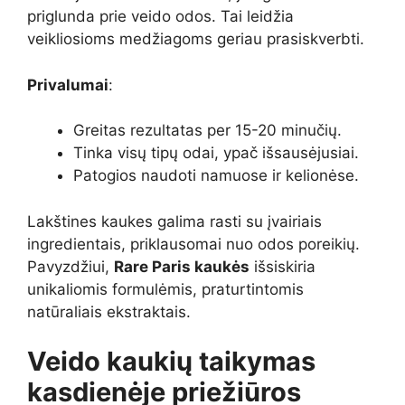
priglunda prie veido odos. Tai leidžia
veikliosioms medžiagoms geriau prasiskverbti.
Privalumai
:
Greitas rezultatas per 15-20 minučių.
Tinka visų tipų odai, ypač išsausėjusiai.
Patogios naudoti namuose ir kelionėse.
Lakštines kaukes galima rasti su įvairiais
ingredientais, priklausomai nuo odos poreikių.
Pavyzdžiui,
Rare Paris kaukės
išsiskiria
unikaliomis formulėmis, praturtintomis
natūraliais ekstraktais.
Veido kaukių taikymas
kasdienėje priežiūros