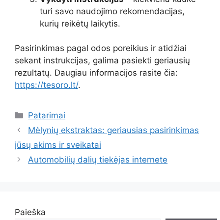
turi savo naudojimo rekomendacijas,
kurių reikėtų laikytis.
Pasirinkimas pagal odos poreikius ir atidžiai
sekant instrukcijas, galima pasiekti geriausių
rezultatų. Daugiau informacijos rasite čia:
https://tesoro.lt/
.
Kategorijos
Patarimai
Mėlynių ekstraktas: geriausias pasirinkimas
jūsų akims ir sveikatai
Automobilių dalių tiekėjas internete
Paieška