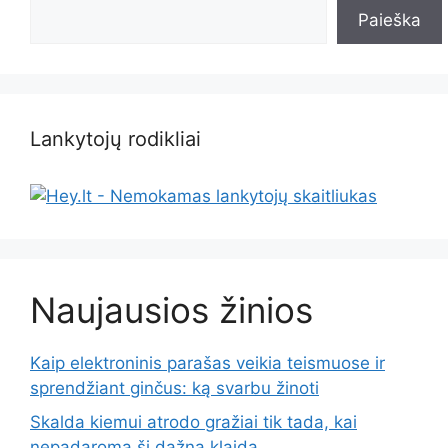
Paieška
Lankytojų rodikliai
Naujausios žinios
Kaip elektroninis parašas veikia teismuose ir
sprendžiant ginčus: ką svarbu žinoti
Skalda kiemui atrodo gražiai tik tada, kai
nepadaroma ši dažna klaida