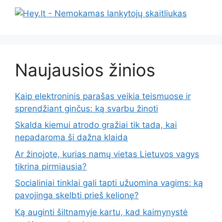
Naujausios žinios
Kaip elektroninis parašas veikia teismuose ir
sprendžiant ginčus: ką svarbu žinoti
Skalda kiemui atrodo gražiai tik tada, kai
nepadaroma ši dažna klaida
Ar žinojote, kurias namų vietas Lietuvos vagys
tikrina pirmiausia?
Socialiniai tinklai gali tapti užuomina vagims: ką
pavojinga skelbti prieš kelionę?
Ką auginti šiltnamyje kartu, kad kaimynystė