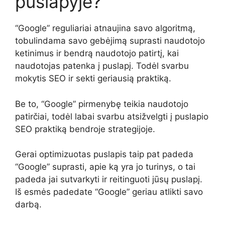
puslapyje?
“Google” reguliariai atnaujina savo algoritmą,
tobulindama savo gebėjimą suprasti naudotojo
ketinimus ir bendrą naudotojo patirtį, kai
naudotojas patenka į puslapį. Todėl svarbu
mokytis SEO ir sekti geriausią praktiką.
Be to, “Google” pirmenybę teikia naudotojo
patirčiai, todėl labai svarbu atsižvelgti į puslapio
SEO praktiką bendroje strategijoje.
Gerai optimizuotas puslapis taip pat padeda
“Google” suprasti, apie ką yra jo turinys, o tai
padeda jai sutvarkyti ir reitinguoti jūsų puslapį.
Iš esmės padedate “Google” geriau atlikti savo
darbą.