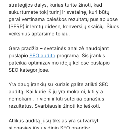
strategijos dalys, kurias turite žinoti, kad
sukurtumėte tokį turinį ir svetainę, kuri būtų
gerai vertinama paieškos rezultatų puslapiuose
(SERP) ir lemtų didesnį konversijų skaičių. Šiuos
veiksnius aptarsime toliau.
Gera pradžia – svetainės analizė naudojant
puslapio
SEO audito
programą. Šis įrankis
pateikia optimizavimo idėjų keliose puslapio
SEO kategorijose.
Yra daug įrankių su kuriais galite atlikti SEO
auditą. Kai kurie iš jų yra mokami, kiti yra
nemokami. Ir vieni ir kiti suteikia panašius
rezultatus. Svarbiausia žinoti ko ieškoti.
Atlikus auditą jūsų tikslas yra sutvarkyti
silpnasias jūsų vidinio SEO grandis: