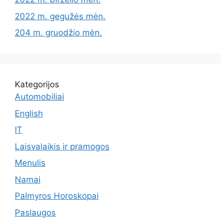
2022 m. gegužės mėn.
204 m. gruodžio mėn.
Kategorijos
Automobiliai
English
IT
Laisvalaikis ir pramogos
Menulis
Namai
Palmyros Horoskopai
Paslaugos