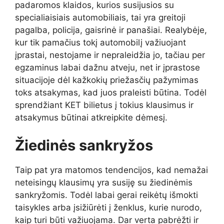
padaromos klaidos, kurios susijusios su
specialiaisiais automobiliais, tai yra greitoji
pagalba, policija, gaisrinė ir panašiai. Realybėje,
kur tik pamačius tokį automobilį važiuojant
įprastai, nestojame ir nepraleidžia jo, tačiau per
egzaminus labai dažnu atveju, net ir įprastose
situacijoje dėl kažkokių priežasčių pažymimas
toks atsakymas, kad juos praleisti būtina. Todėl
sprendžiant KET bilietus į tokius klausimus ir
atsakymus būtinai atkreipkite dėmesį.
Žiedinės sankryžos
Taip pat yra matomos tendencijos, kad nemažai
neteisingų klausimų yra susiję su žiedinėmis
sankryžomis. Todėl labai gerai reikėtų išmokti
taisykles arba įsižiūrėti į ženklus, kurie nurodo,
kaip turi būti važiuojama. Dar verta pabrėžti ir