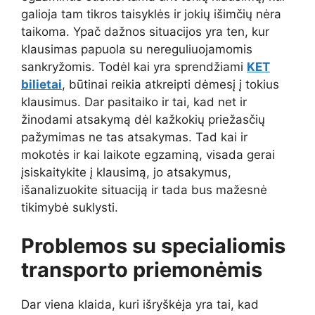
galioja tam tikros taisyklės ir jokių išimčių nėra
taikoma. Ypač dažnos situacijos yra ten, kur
klausimas papuola su nereguliuojamomis
sankryžomis. Todėl kai yra sprendžiami
KET
bilietai
, būtinai reikia atkreipti dėmesį į tokius
klausimus. Dar pasitaiko ir tai, kad net ir
žinodami atsakymą dėl kažkokių priežasčių
pažymimas ne tas atsakymas. Tad kai ir
mokotės ir kai laikote egzaminą, visada gerai
įsiskaitykite į klausimą, jo atsakymus,
išanalizuokite situaciją ir tada bus mažesnė
tikimybė suklysti.
Problemos su specialiomis
transporto priemonėmis
Dar viena klaida, kuri išryškėja yra tai, kad