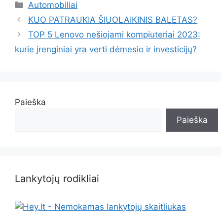
Kategorijos
Automobiliai
KUO PATRAUKIA ŠIUOLAIKINIS BALETAS?
TOP 5 Lenovo nešiojami kompiuteriai 2023:
kurie įrenginiai yra verti dėmesio ir investicijų?
Paieška
Paieška
Lankytojų rodikliai