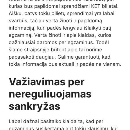
kurias bus papildomai sprendžiami KET bilietai.
Aišku, patys tokių bilietų sprendimai yra labai
svarbūs, tačiau verta žinoti ir papildomą
informaciją, kuri padės lengviau išlaikyti patį
egzaminą. Verta žinoti ir apie klaidas, kurios
dažniausiai daromos per egzaminus. Todėl
šiame straipsnyje būtent apie tai norime
papasakoti daugiau. Galime garantuoti, kad
tokia informacija bus aktuali ir padės ne vienam.
Važiavimas per
nereguliuojamas
sankryžas
Labai dažnai pasitaiko klaida ta, kad per
egzaminus susikertama ant tokių klausimų, kur