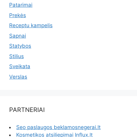
Patarimai
Prekės
Receptu kampelis
Sapnai
Statybos
Stilius
Sveikata
Verslas
PARTNERIAI
Seo paslaugos beklamosnegerai.lt
Kosmetikos atsiliepimai Influx.lt