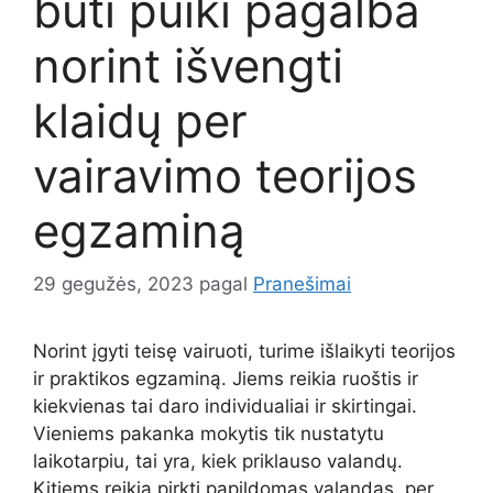
būti puiki pagalba
norint išvengti
klaidų per
vairavimo teorijos
egzaminą
29 gegužės, 2023
pagal
Pranešimai
Norint įgyti teisę vairuoti, turime išlaikyti teorijos
ir praktikos egzaminą. Jiems reikia ruoštis ir
kiekvienas tai daro individualiai ir skirtingai.
Vieniems pakanka mokytis tik nustatytu
laikotarpiu, tai yra, kiek priklauso valandų.
Kitiems reikia pirkti papildomas valandas, per