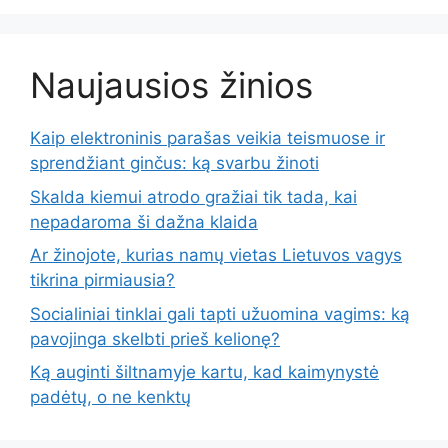
Naujausios žinios
Kaip elektroninis parašas veikia teismuose ir
sprendžiant ginčus: ką svarbu žinoti
Skalda kiemui atrodo gražiai tik tada, kai
nepadaroma ši dažna klaida
Ar žinojote, kurias namų vietas Lietuvos vagys
tikrina pirmiausia?
Socialiniai tinklai gali tapti užuomina vagims: ką
pavojinga skelbti prieš kelionę?
Ką auginti šiltnamyje kartu, kad kaimynystė
padėtų, o ne kenktų