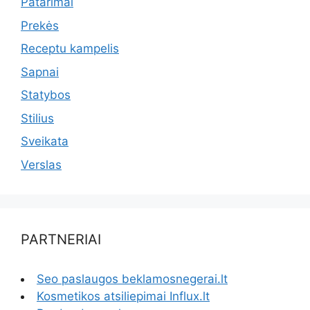
Patarimai
Prekės
Receptu kampelis
Sapnai
Statybos
Stilius
Sveikata
Verslas
PARTNERIAI
Seo paslaugos beklamosnegerai.lt
Kosmetikos atsiliepimai Influx.lt