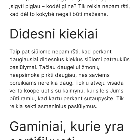
įsigyti pigiau – kodėl gi ne? Tik reikia nepamiršti,
kad dėl to kokybė negali būti mažesnė.
Didesni kiekiai
Taip pat siūlome nepamiršti, kad perkant
daugiausiai didesnius kiekius siūlomi patrauklūs
pasiūlymai. Tačiau daugeliui žmonių
neapsimoka pirkti daugiau, nes saviems
poreikiams nereikia daug. Tokiu atveju visada
verta kooperuotis su kaimynu, kuris leis Jums
būti ramiu, kad kartu perkant sutaupysite. Tik
reikia sekti asmeninius pasiūlymus.
Gaminiai, kurie yra