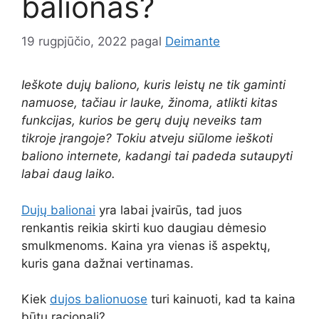
balionas?
19 rugpjūčio, 2022
pagal
Deimante
Ieškote dujų baliono, kuris leistų ne tik gaminti
namuose, tačiau ir lauke, žinoma, atlikti kitas
funkcijas, kurios be gerų dujų neveiks tam
tikroje įrangoje? Tokiu atveju siūlome ieškoti
baliono internete, kadangi tai padeda sutaupyti
labai daug laiko.
Dujų balionai
yra labai įvairūs, tad juos
renkantis reikia skirti kuo daugiau dėmesio
smulkmenoms. Kaina yra vienas iš aspektų,
kuris gana dažnai vertinamas.
Kiek
dujos balionuose
turi kainuoti, kad ta kaina
būtų racionali?