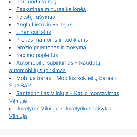
Parduoda verslą
Paskutinės minutės kelionės
Tekstų rašymas
Anglu Lietuviu vertejas
Linen curtains
Prekės mamoms ir kūdikiams
Grožio priemonės ir mokymai
Kepimo popierius
Automobiliu supirkimas - Naudotų
automobilių supirkimas
Mobilus baras - Mobilus kokteilių baras -
SUNBAR
Santechnikas Vilniuje - Katilo montavimas
Vilniuje
Juvelyras Vilniuje - Juvelyrikos taisykla
Vilniuje