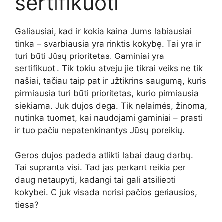
sertifikuoti
Galiausiai, kad ir kokia kaina Jums labiausiai
tinka – svarbiausia yra rinktis kokybę. Tai yra ir
turi būti Jūsų prioritetas. Gaminiai yra
sertifikuoti. Tik tokiu atveju jie tikrai veiks ne tik
našiai, tačiau taip pat ir užtikrins saugumą, kuris
pirmiausia turi būti prioritetas, kurio pirmiausia
siekiama. Juk dujos dega. Tik nelaimės, žinoma,
nutinka tuomet, kai naudojami gaminiai – prasti
ir tuo pačiu nepatenkinantys Jūsų poreikių.
Geros dujos padeda atlikti labai daug darbų.
Tai supranta visi. Tad jas perkant reikia per
daug netaupyti, kadangi tai gali atsiliepti
kokybei. O juk visada norisi pačios geriausios,
tiesa?