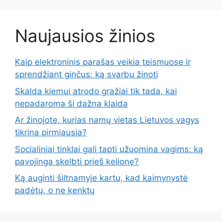
Naujausios žinios
Kaip elektroninis parašas veikia teismuose ir
sprendžiant ginčus: ką svarbu žinoti
Skalda kiemui atrodo gražiai tik tada, kai
nepadaroma ši dažna klaida
Ar žinojote, kurias namų vietas Lietuvos vagys
tikrina pirmiausia?
Socialiniai tinklai gali tapti užuomina vagims: ką
pavojinga skelbti prieš kelionę?
Ką auginti šiltnamyje kartu, kad kaimynystė
padėtų, o ne kenktų