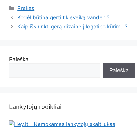
Kategorijos
Prekės
Kodėl būtina gerti tik sveiką vandenį?
Kaip išsirinkti gerą dizainerį logotipo kūrimui?
Paieška
Paieška
Lankytojų rodikliai