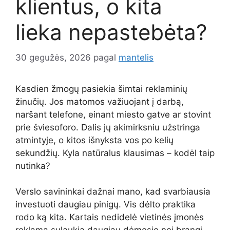
klientus, o kita
lieka nepastebėta?
30 gegužės, 2026
pagal
mantelis
Kasdien žmogų pasiekia šimtai reklaminių
žinučių. Jos matomos važiuojant į darbą,
naršant telefone, einant miesto gatve ar stovint
prie šviesoforo. Dalis jų akimirksniu užstringa
atmintyje, o kitos išnyksta vos po kelių
sekundžių. Kyla natūralus klausimas – kodėl taip
nutinka?
Verslo savininkai dažnai mano, kad svarbiausia
investuoti daugiau pinigų. Vis dėlto praktika
rodo ką kita. Kartais nedidelė vietinės įmonės