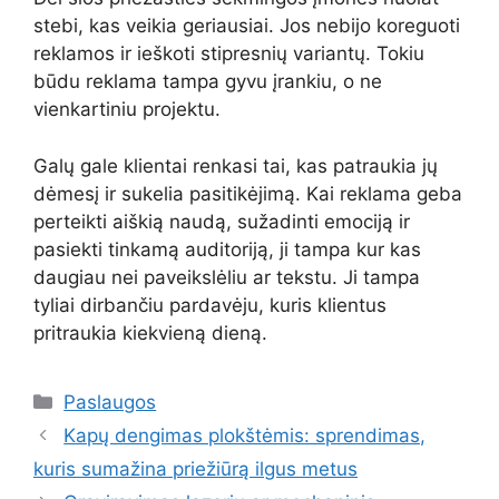
stebi, kas veikia geriausiai. Jos nebijo koreguoti
reklamos ir ieškoti stipresnių variantų. Tokiu
būdu reklama tampa gyvu įrankiu, o ne
vienkartiniu projektu.
Galų gale klientai renkasi tai, kas patraukia jų
dėmesį ir sukelia pasitikėjimą. Kai reklama geba
perteikti aiškią naudą, sužadinti emociją ir
pasiekti tinkamą auditoriją, ji tampa kur kas
daugiau nei paveikslėliu ar tekstu. Ji tampa
tyliai dirbančiu pardavėju, kuris klientus
pritraukia kiekvieną dieną.
Kategorijos
Paslaugos
Kapų dengimas plokštėmis: sprendimas,
kuris sumažina priežiūrą ilgus metus