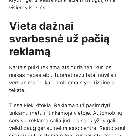
kryptinga. Ji kalba konkrečiam žmogui, o ne
visiems iš eilės.
Vieta dažnai
svarbesnė už pačią
reklamą
Kartais puiki reklama atsiduria ten, kur jos
niekas nepastebi. Tuomet rezultatai nuvilia ir
verslas mano, kad problema slypi dizaine ar
tekste.
Tiesa kiek kitokia. Reklama turi pasirodyti
tinkamu metu ir tinkamoje vietoje. Automobilių
servisui reklama šalia judrios sankryžos gali
veikti daug geriau nei miesto centre. Restoranui
svarbu būti matomam ten, kur vaikšto žmonės.