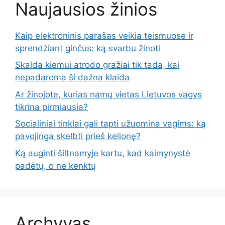
Naujausios žinios
Kaip elektroninis parašas veikia teismuose ir
sprendžiant ginčus: ką svarbu žinoti
Skalda kiemui atrodo gražiai tik tada, kai
nepadaroma ši dažna klaida
Ar žinojote, kurias namų vietas Lietuvos vagys
tikrina pirmiausia?
Socialiniai tinklai gali tapti užuomina vagims: ką
pavojinga skelbti prieš kelionę?
Ką auginti šiltnamyje kartu, kad kaimynystė
padėtų, o ne kenktų
Archyvas