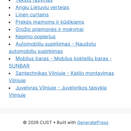
Tekstų rašymas
Anglu Lietuviu vertejas
Linen curtains
Prekės mamoms ir kūdikiams
Grožio priemonės ir mokymai
Kepimo popierius
Automobiliu supirkimas - Naudotų
automobilių supirkimas
Mobilus baras - Mobilus kokteilių baras -
SUNBAR
Santechnikas Vilniuje - Katilo montavimas
Vilniuje
Juvelyras Vilniuje - Juvelyrikos taisykla
Vilniuje
© 2026 CUST
• Built with
GeneratePress