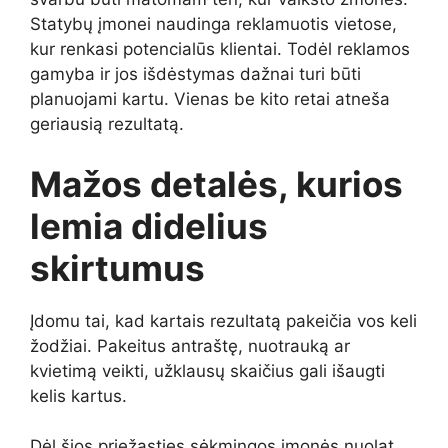
Statybų įmonei naudinga reklamuotis vietose,
kur renkasi potencialūs klientai. Todėl reklamos
gamyba ir jos išdėstymas dažnai turi būti
planuojami kartu. Vienas be kito retai atneša
geriausią rezultatą.
Mažos detalės, kurios
lemia didelius
skirtumus
Įdomu tai, kad kartais rezultatą pakeičia vos keli
žodžiai. Pakeitus antraštę, nuotrauką ar
kvietimą veikti, užklausų skaičius gali išaugti
kelis kartus.
Dėl šios priežasties sėkmingos įmonės nuolat