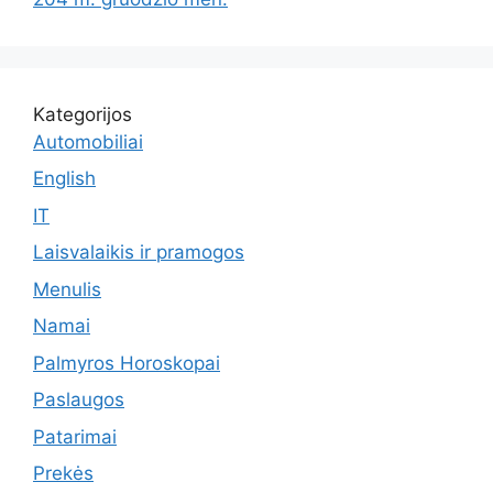
Kategorijos
Automobiliai
English
IT
Laisvalaikis ir pramogos
Menulis
Namai
Palmyros Horoskopai
Paslaugos
Patarimai
Prekės