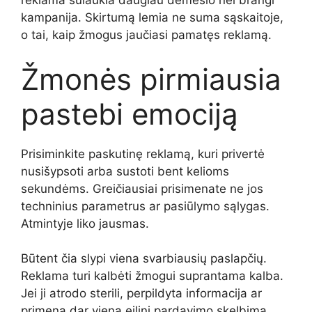
reklama sulaukia daugiau dėmesio nei brangi
kampanija. Skirtumą lemia ne suma sąskaitoje,
o tai, kaip žmogus jaučiasi pamatęs reklamą.
Žmonės pirmiausia
pastebi emociją
Prisiminkite paskutinę reklamą, kuri privertė
nusišypsoti arba sustoti bent kelioms
sekundėms. Greičiausiai prisimenate ne jos
techninius parametrus ar pasiūlymo sąlygas.
Atmintyje liko jausmas.
Būtent čia slypi viena svarbiausių paslapčių.
Reklama turi kalbėti žmogui suprantama kalba.
Jei ji atrodo sterili, perpildyta informacija ar
primena dar vieną eilinį pardavimo skelbimą,