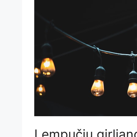
Lempučių girliand