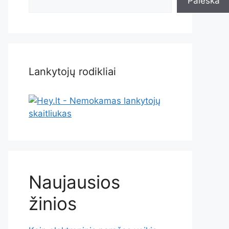
Paieška
Lankytojų rodikliai
Naujausios
žinios