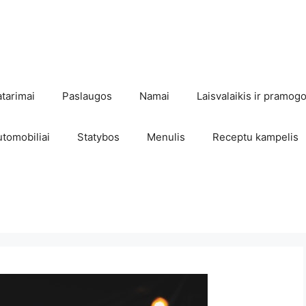
atarimai
Paslaugos
Namai
Laisvalaikis ir pramog
utomobiliai
Statybos
Menulis
Receptu kampelis