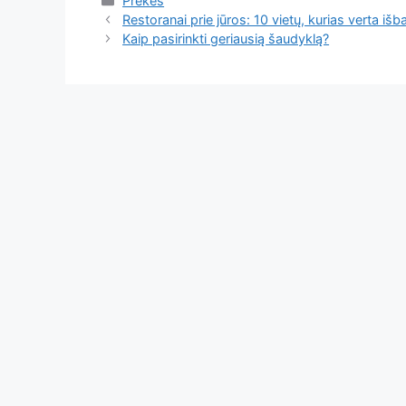
Prekės
Restoranai prie jūros: 10 vietų, kurias verta iš
Kaip pasirinkti geriausią šaudyklą?