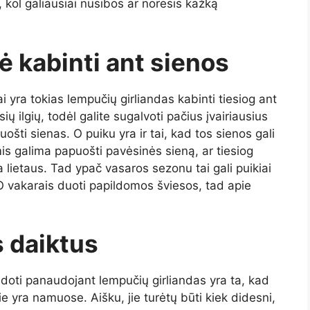
, kol galiausiai nusibos ar norėsis kažką
lė kabinti ant sienos
ai yra tokias lempučių girliandas kabinti tiesiog ant
ių ilgių, todėl galite sugalvoti pačius įvairiausius
ošti sienas. O puiku yra ir tai, kad tos sienos gali
s galima papuošti pavėsinės sieną, ar tiesiog
lietaus. Tad ypač vasaros sezonu tai gali puikiai
 O vakarais duoti papildomos šviesos, tad apie
s daiktus
udoti panaudojant lempučių girliandas yra ta, kad
ie yra namuose. Aišku, jie turėtų būti kiek didesni,