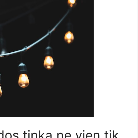
os tinka ne vien tik