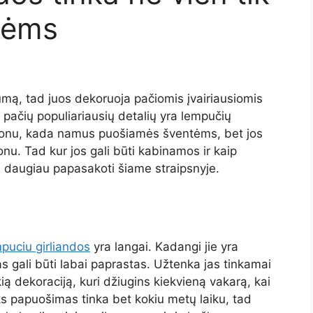
tėms
mą, tad juos dekoruoja pačiomis įvairiausiomis
r pačių populiariausių detalių yra lempučių
sezonu, kada namus puošiamės šventėms, bet jos
zonu. Tad kur jos gali būti kabinamos ir kaip
 daugiau papasakoti šiame straipsnyje.
puciu girliandos
yra langai. Kadangi jie yra
 gali būti labai paprastas. Užtenka jas tinkamai
ikią dekoraciją, kuri džiugins kiekvieną vakarą, kai
ks papuošimas tinka bet kokiu metų laiku, tad