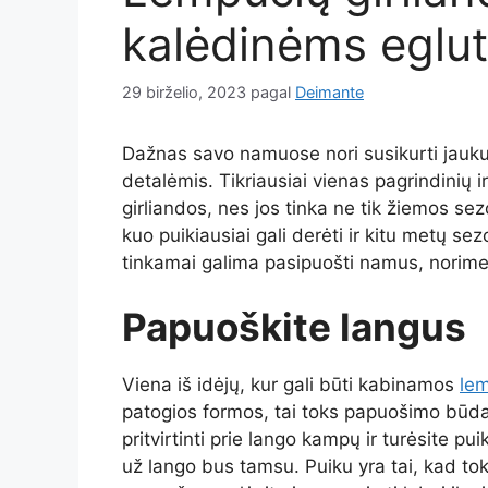
kalėdinėms eglu
29 birželio, 2023
pagal
Deimante
Dažnas savo namuose nori susikurti jauku
detalėmis. Tikriausiai vienas pagrindinių i
girliandos, nes jos tinka ne tik žiemos 
kuo puikiausiai gali derėti ir kitu metų se
tinkamai galima pasipuošti namus, norime
Papuoškite langus
Viena iš idėjų, kur gali būti kabinamos
lem
patogios formos, tai toks papuošimo būdas
pritvirtinti prie lango kampų ir turėsite pu
už lango bus tamsu. Puiku yra tai, kad to