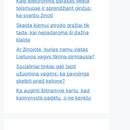
Kaip elektroninis parašas veikia
teismuose ir sprendžiant ginčus:
ką svarbu žinoti
Skalda kiemui atrodo gražiai tik
tada, kai nepadaroma ši dažna
klaida
Ar žinojote, kurias namų vietas
Lietuvos vagys tikrina pirmiausia?
Socialiniai tinklai gali tapti
užuomina vagims: ką pavojinga
skelbti prieš kelionę?
Ką auginti šiltnamyje kartu, kad
kaimynystė padėtų, o ne kenktų