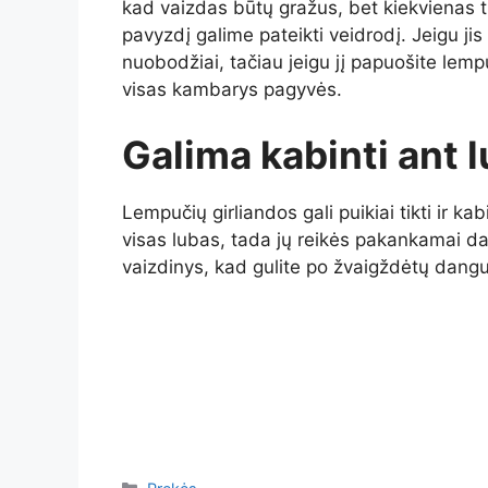
kad vaizdas būtų gražus, bet kiekvienas tu
pavyzdį galime pateikti veidrodį. Jeigu jis
nuobodžiai, tačiau jeigu jį papuošite lemp
visas kambarys pagyvės.
Galima kabinti ant 
Lempučių girliandos gali puikiai tikti ir kab
visas lubas, tada jų reikės pakankamai dau
vaizdinys, kad gulite po žvaigždėtų dang
Kategorijos