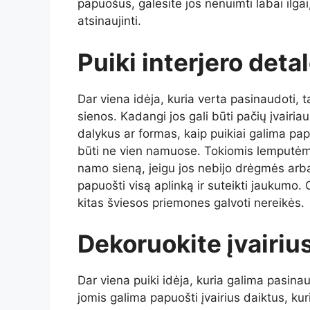
papuošus, galėsite jos nenuimti labai ilgai
atsinaujinti.
Puiki interjero deta
Dar viena idėja, kuria verta pasinaudoti, t
sienos. Kadangi jos gali būti pačių įvairiaus
dalykus ar formas, kaip puikiai galima papu
būti ne vien namuose. Tokiomis lemputėmi
namo sieną, jeigu jos nebijo drėgmės arba 
papuošti visą aplinką ir suteikti jaukumo.
kitas šviesos priemones galvoti nereikės.
Dekoruokite įvairiu
Dar viena puiki idėja, kuria galima pasina
jomis galima papuošti įvairius daiktus, kur