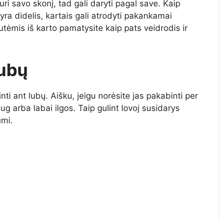
ri savo skonį, tad gali daryti pagal save. Kaip
 yra didelis, kartais gali atrodyti pakankamai
utėmis iš karto pamatysite kaip pats veidrodis ir
lubų
inti ant lubų. Aišku, jeigu norėsite jas pakabinti per
g arba labai ilgos. Taip gulint lovoj susidarys
umi.