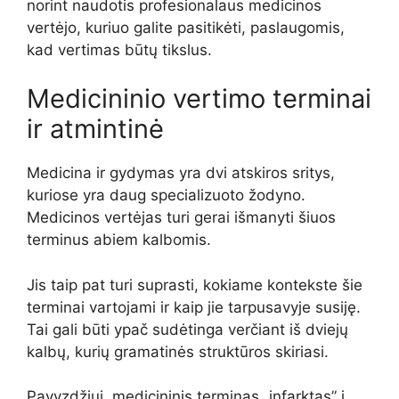
norint naudotis profesionalaus medicinos
vertėjo, kuriuo galite pasitikėti, paslaugomis,
kad vertimas būtų tikslus.
Medicininio vertimo terminai
ir atmintinė
Medicina ir gydymas yra dvi atskiros sritys,
kuriose yra daug specializuoto žodyno.
Medicinos vertėjas turi gerai išmanyti šiuos
terminus abiem kalbomis.
Jis taip pat turi suprasti, kokiame kontekste šie
terminai vartojami ir kaip jie tarpusavyje susiję.
Tai gali būti ypač sudėtinga verčiant iš dviejų
kalbų, kurių gramatinės struktūros skiriasi.
Pavyzdžiui, medicininis terminas „infarktas” į