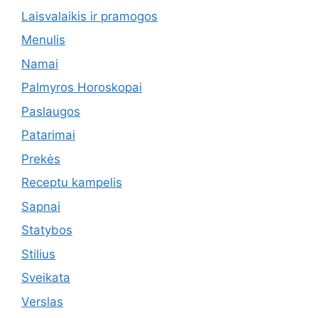
Laisvalaikis ir pramogos
Menulis
Namai
Palmyros Horoskopai
Paslaugos
Patarimai
Prekės
Receptu kampelis
Sapnai
Statybos
Stilius
Sveikata
Verslas