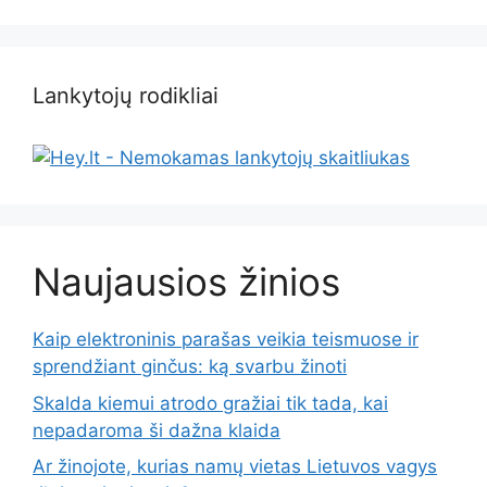
Lankytojų rodikliai
Naujausios žinios
Kaip elektroninis parašas veikia teismuose ir
sprendžiant ginčus: ką svarbu žinoti
Skalda kiemui atrodo gražiai tik tada, kai
nepadaroma ši dažna klaida
Ar žinojote, kurias namų vietas Lietuvos vagys