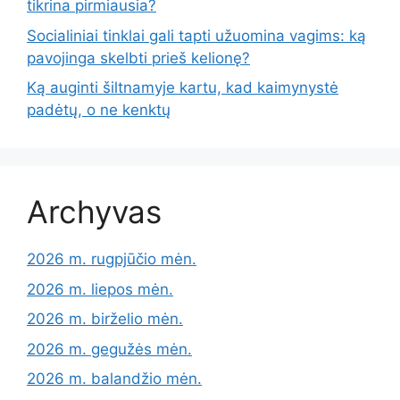
tikrina pirmiausia?
Socialiniai tinklai gali tapti užuomina vagims: ką
pavojinga skelbti prieš kelionę?
Ką auginti šiltnamyje kartu, kad kaimynystė
padėtų, o ne kenktų
Archyvas
2026 m. rugpjūčio mėn.
2026 m. liepos mėn.
2026 m. birželio mėn.
2026 m. gegužės mėn.
2026 m. balandžio mėn.