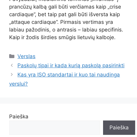
prancūzų kalbą gali būti verčiamas kaip „crise
cardiaque”, bet taip pat gali būti išversta kaip
„attaque cardiaque”. Pirmasis vertimas yra
labiau pažodinis, o antrasis – labiau specifinis.
Kaip ir žodis širdies smūgis lietuvių kalboje.
Kategorijos
Verslas
Paskolų tipai ir kada kurią paskolą pasirinkti
Kas yra ISO standartai ir kuo tai naudinga
verslui?
Paieška
Paieška