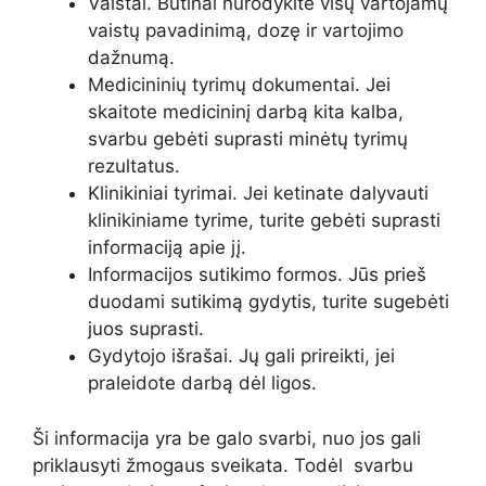
Vaistai. Būtinai nurodykite visų vartojamų
vaistų pavadinimą, dozę ir vartojimo
dažnumą.
Medicininių tyrimų dokumentai. Jei
skaitote medicininį darbą kita kalba,
svarbu gebėti suprasti minėtų tyrimų
rezultatus.
Klinikiniai tyrimai. Jei ketinate dalyvauti
klinikiniame tyrime, turite gebėti suprasti
informaciją apie jį.
Informacijos sutikimo formos. Jūs prieš
duodami sutikimą gydytis, turite sugebėti
juos suprasti.
Gydytojo išrašai. Jų gali prireikti, jei
praleidote darbą dėl ligos.
Ši informacija yra be galo svarbi, nuo jos gali
priklausyti žmogaus sveikata. Todėl svarbu