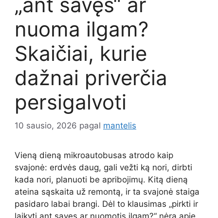
„ant savęs“ ar
nuoma ilgam?
Skaičiai, kurie
dažnai priverčia
persigalvoti
10 sausio, 2026
pagal
mantelis
Vieną dieną mikroautobusas atrodo kaip
svajonė: erdvės daug, gali vežti ką nori, dirbti
kada nori, planuoti be apribojimų. Kitą dieną
ateina sąskaita už remontą, ir ta svajonė staiga
pasidaro labai brangi. Dėl to klausimas „pirkti ir
laikyti ant savęs ar nuomotis ilgam?“ nėra apie