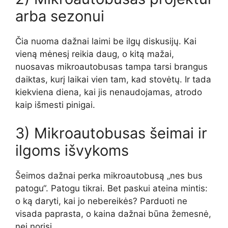
arba sezonui
Čia nuoma dažnai laimi be ilgų diskusijų. Kai
vieną mėnesį reikia daug, o kitą mažai,
nuosavas mikroautobusas tampa tarsi brangus
daiktas, kurį laikai vien tam, kad stovėtų. Ir tada
kiekviena diena, kai jis nenaudojamas, atrodo
kaip išmesti pinigai.
3) Mikroautobusas šeimai ir
ilgoms išvykoms
Šeimos dažnai perka mikroautobusą „nes bus
patogu“. Patogu tikrai. Bet paskui ateina mintis:
o ką daryti, kai jo nebereikės? Parduoti ne
visada paprasta, o kaina dažnai būna žemesnė,
nei norisi.