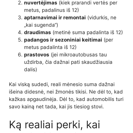
nuvertėjimas
(kiek prarandi vertės per
metus, padalinus iš 12)
aptarnavimai ir remontai
(vidurkis, ne
„kai sugenda“)
draudimas
(metinė suma padalinta iš 12)
padangos ir sezoniniai keitimai
(per
metus padalinta iš 12)
prastovos
(jei mikroautobusas tau
uždirba, čia dažnai pati skaudžiausia
dalis)
Kai viską sudedi, reali mėnesio suma dažnai
išeina didesnė, nei žmonės tikisi. Ne dėl to, kad
kažkas apgaudinėja. Dėl to, kad automobilis turi
savo kainą net tada, kai jis tiesiog stovi.
Ką realiai perki, kai