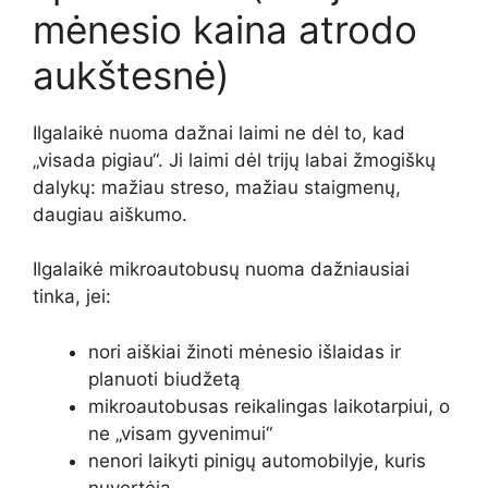
mėnesio kaina atrodo
aukštesnė)
Ilgalaikė nuoma dažnai laimi ne dėl to, kad
„visada pigiau“. Ji laimi dėl trijų labai žmogiškų
dalykų: mažiau streso, mažiau staigmenų,
daugiau aiškumo.
Ilgalaikė mikroautobusų nuoma dažniausiai
tinka, jei:
nori aiškiai žinoti mėnesio išlaidas ir
planuoti biudžetą
mikroautobusas reikalingas laikotarpiui, o
ne „visam gyvenimui“
nenori laikyti pinigų automobilyje, kuris
nuvertėja