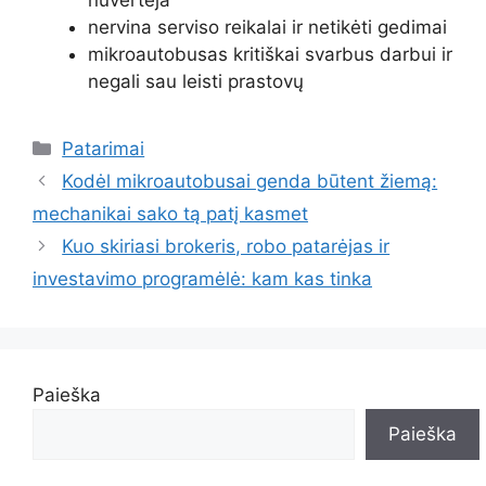
nervina serviso reikalai ir netikėti gedimai
mikroautobusas kritiškai svarbus darbui ir
negali sau leisti prastovų
Kategorijos
Patarimai
Kodėl mikroautobusai genda būtent žiemą:
mechanikai sako tą patį kasmet
Kuo skiriasi brokeris, robo patarėjas ir
investavimo programėlė: kam kas tinka
Paieška
Paieška