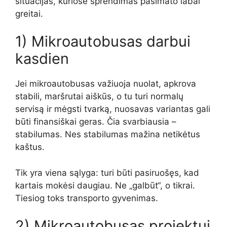
situacijas, kuriose sprendimas pasimato labai
greitai.
1) Mikroautobusas darbui
kasdien
Jei mikroautobusas važiuoja nuolat, apkrova
stabili, maršrutai aiškūs, o tu turi normalų
servisą ir mėgsti tvarką, nuosavas variantas gali
būti finansiškai geras. Čia svarbiausia –
stabilumas. Nes stabilumas mažina netikėtus
kaštus.
Tik yra viena sąlyga: turi būti pasiruošęs, kad
kartais mokėsi daugiau. Ne „galbūt“, o tikrai.
Tiesiog toks transporto gyvenimas.
2) Mikroautobusas projektui