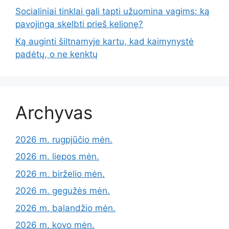
Socialiniai tinklai gali tapti užuomina vagims: ką
pavojinga skelbti prieš kelionę?
Ką auginti šiltnamyje kartu, kad kaimynystė
padėtų, o ne kenktų
Archyvas
2026 m. rugpjūčio mėn.
2026 m. liepos mėn.
2026 m. birželio mėn.
2026 m. gegužės mėn.
2026 m. balandžio mėn.
2026 m. kovo mėn.