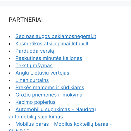
PARTNERIAI
Seo paslaugos beklamosnegerai.lt
Kosmetikos atsiliepimai Influx.lt
Parduoda verslą
Paskutinės minutės kelionės
Tekstų rašymas
Anglu Lietuviu vertejas
Linen curtains
Prekės mamoms ir kūdikiams
Grožio priemonės ir mokymai
Kepimo popierius
Automobiliu supirkimas - Naudotų
automobilių supirkimas
Mobilus baras - Mobilus kokteilių baras -