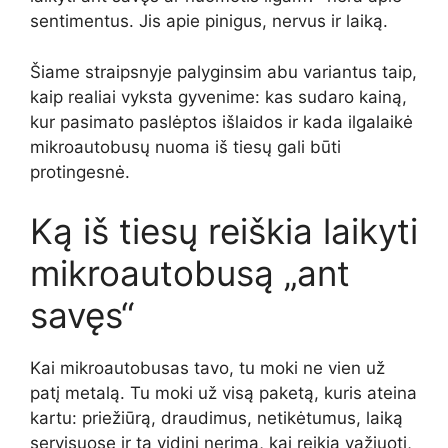
sentimentus. Jis apie pinigus, nervus ir laiką.
Šiame straipsnyje palyginsim abu variantus taip,
kaip realiai vyksta gyvenime: kas sudaro kainą,
kur pasimato paslėptos išlaidos ir kada ilgalaikė
mikroautobusų nuoma iš tiesų gali būti
protingesnė.
Ką iš tiesų reiškia laikyti
mikroautobusą „ant
savęs“
Kai mikroautobusas tavo, tu moki ne vien už
patį metalą. Tu moki už visą paketą, kuris ateina
kartu: priežiūrą, draudimus, netikėtumus, laiką
servisuose ir tą vidinį nerimą, kai reikia važiuoti,