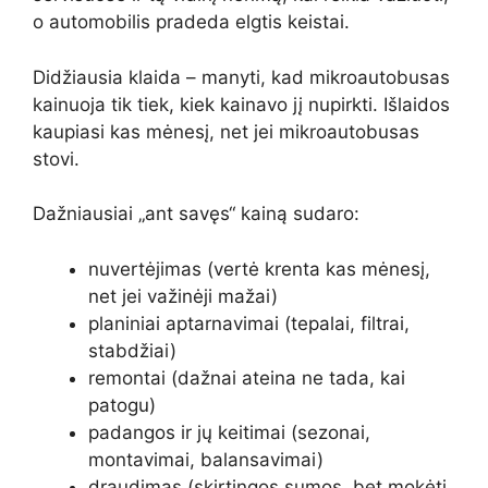
o automobilis pradeda elgtis keistai.
Didžiausia klaida – manyti, kad mikroautobusas
kainuoja tik tiek, kiek kainavo jį nupirkti. Išlaidos
kaupiasi kas mėnesį, net jei mikroautobusas
stovi.
Dažniausiai „ant savęs“ kainą sudaro:
nuvertėjimas (vertė krenta kas mėnesį,
net jei važinėji mažai)
planiniai aptarnavimai (tepalai, filtrai,
stabdžiai)
remontai (dažnai ateina ne tada, kai
patogu)
padangos ir jų keitimai (sezonai,
montavimai, balansavimai)
draudimas (skirtingos sumos, bet mokėti