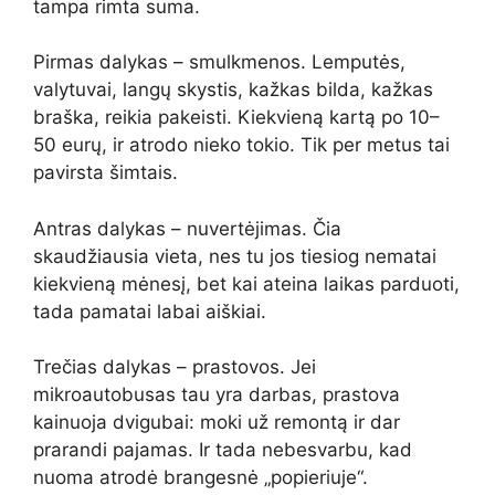
tampa rimta suma.
Pirmas dalykas – smulkmenos. Lemputės,
valytuvai, langų skystis, kažkas bilda, kažkas
braška, reikia pakeisti. Kiekvieną kartą po 10–
50 eurų, ir atrodo nieko tokio. Tik per metus tai
pavirsta šimtais.
Antras dalykas – nuvertėjimas. Čia
skaudžiausia vieta, nes tu jos tiesiog nematai
kiekvieną mėnesį, bet kai ateina laikas parduoti,
tada pamatai labai aiškiai.
Trečias dalykas – prastovos. Jei
mikroautobusas tau yra darbas, prastova
kainuoja dvigubai: moki už remontą ir dar
prarandi pajamas. Ir tada nebesvarbu, kad
nuoma atrodė brangesnė „popieriuje“.