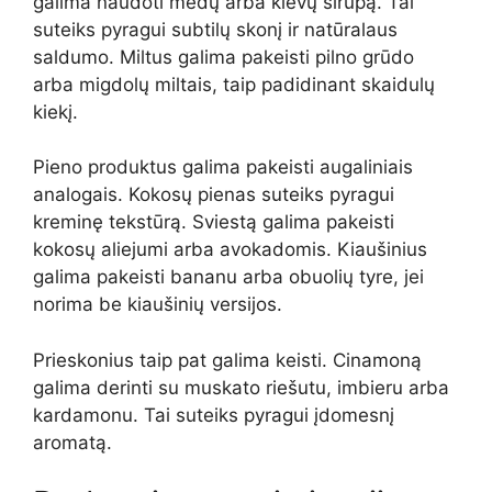
galima naudoti medų arba klevų sirupą. Tai
suteiks pyragui subtilų skonį ir natūralaus
saldumo. Miltus galima pakeisti pilno grūdo
arba migdolų miltais, taip padidinant skaidulų
kiekį.
Pieno produktus galima pakeisti augaliniais
analogais. Kokosų pienas suteiks pyragui
kreminę tekstūrą. Sviestą galima pakeisti
kokosų aliejumi arba avokadomis. Kiaušinius
galima pakeisti bananu arba obuolių tyre, jei
norima be kiaušinių versijos.
Prieskonius taip pat galima keisti. Cinamoną
galima derinti su muskato riešutu, imbieru arba
kardamonu. Tai suteiks pyragui įdomesnį
aromatą.