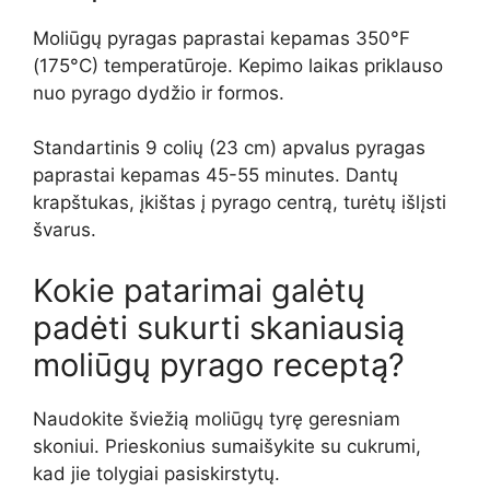
Moliūgų pyragas paprastai kepamas 350°F
(175°C) temperatūroje. Kepimo laikas priklauso
nuo pyrago dydžio ir formos.
Standartinis 9 colių (23 cm) apvalus pyragas
paprastai kepamas 45-55 minutes. Dantų
krapštukas, įkištas į pyrago centrą, turėtų išlįsti
švarus.
Kokie patarimai galėtų
padėti sukurti skaniausią
moliūgų pyrago receptą?
Naudokite šviežią moliūgų tyrę geresniam
skoniui. Prieskonius sumaišykite su cukrumi,
kad jie tolygiai pasiskirstytų.