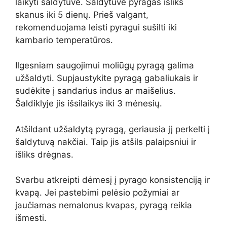
laikyti šaldytuve. Šaldytuve pyragas išliks
skanus iki 5 dienų. Prieš valgant,
rekomenduojama leisti pyragui sušilti iki
kambario temperatūros.
Ilgesniam saugojimui moliūgų pyragą galima
užšaldyti. Supjaustykite pyragą gabaliukais ir
sudėkite į sandarius indus ar maišelius.
Šaldiklyje jis išsilaikys iki 3 mėnesių.
Atšildant užšaldytą pyragą, geriausia jį perkelti į
šaldytuvą nakčiai. Taip jis atšils palaipsniui ir
išliks drėgnas.
Svarbu atkreipti dėmesį į pyrago konsistenciją ir
kvapą. Jei pastebimi pelėsio požymiai ar
jaučiamas nemalonus kvapas, pyragą reikia
išmesti.