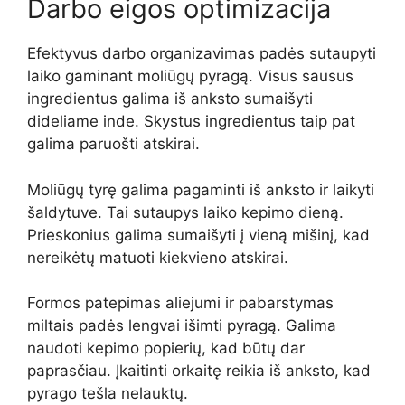
Darbo eigos optimizacija
Efektyvus darbo organizavimas padės sutaupyti
laiko gaminant moliūgų pyragą. Visus sausus
ingredientus galima iš anksto sumaišyti
dideliame inde. Skystus ingredientus taip pat
galima paruošti atskirai.
Moliūgų tyrę galima pagaminti iš anksto ir laikyti
šaldytuve. Tai sutaupys laiko kepimo dieną.
Prieskonius galima sumaišyti į vieną mišinį, kad
nereikėtų matuoti kiekvieno atskirai.
Formos patepimas aliejumi ir pabarstymas
miltais padės lengvai išimti pyragą. Galima
naudoti kepimo popierių, kad būtų dar
paprasčiau. Įkaitinti orkaitę reikia iš anksto, kad
pyrago tešla nelauktų.