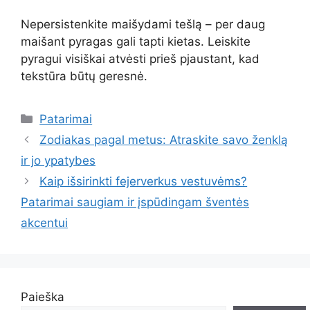
Nepersistenkite maišydami tešlą – per daug
maišant pyragas gali tapti kietas. Leiskite
pyragui visiškai atvėsti prieš pjaustant, kad
tekstūra būtų geresnė.
Kategorijos
Patarimai
Zodiakas pagal metus: Atraskite savo ženklą
ir jo ypatybes
Kaip išsirinkti fejerverkus vestuvėms?
Patarimai saugiam ir įspūdingam šventės
akcentui
Paieška