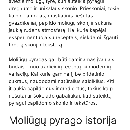
šviežia moliūgų tyrė, kuri suteikia pyragui
drėgnumo ir unikalaus skonio. Prieskoniai, tokie
kaip cinamonas, muskatinis riešutas ir
gvazdikėliai, papildo moliūgų skonį ir sukuria
jaukią rudens atmosferą. Kai kurie kepėjai
eksperimentuoja su receptais, siekdami išgauti
tobulą skonį ir tekstūrą.
Moliūgų pyragas gali būti gaminamas įvairiais
būdais – nuo tradicinių receptų iki modernių
variacijų. Kai kurie gamina jį be pridėtinio
cukraus, naudodami natūralius saldiklius. Kiti
įtraukia papildomus ingredientus, tokius kaip
riešutai ar šokolado gabaliukai, kad suteiktų
pyragui papildomo skonio ir tekstūros.
Moliūgų pyrago istorija