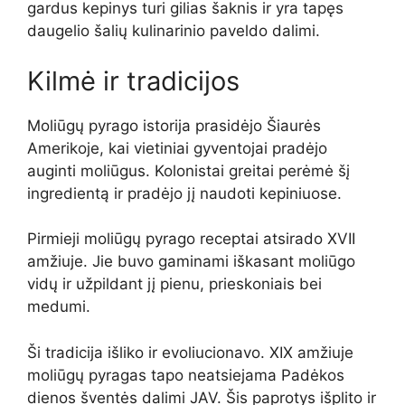
gardus kepinys turi gilias šaknis ir yra tapęs
daugelio šalių kulinarinio paveldo dalimi.
Kilmė ir tradicijos
Moliūgų pyrago istorija prasidėjo Šiaurės
Amerikoje, kai vietiniai gyventojai pradėjo
auginti moliūgus. Kolonistai greitai perėmė šį
ingredientą ir pradėjo jį naudoti kepiniuose.
Pirmieji moliūgų pyrago receptai atsirado XVII
amžiuje. Jie buvo gaminami iškasant moliūgo
vidų ir užpildant jį pienu, prieskoniais bei
medumi.
Ši tradicija išliko ir evoliucionavo. XIX amžiuje
moliūgų pyragas tapo neatsiejama Padėkos
dienos šventės dalimi JAV. Šis paprotys išplito ir