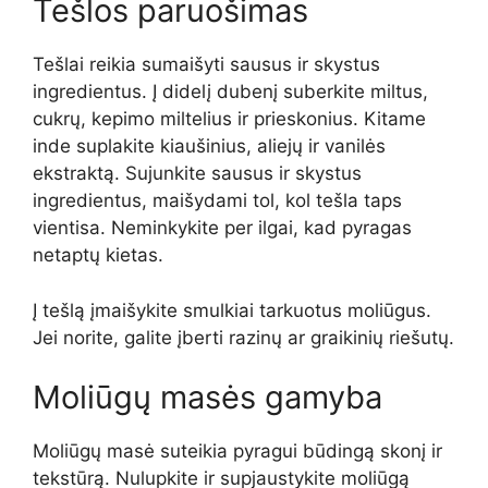
Tešlos paruošimas
Tešlai reikia sumaišyti sausus ir skystus
ingredientus. Į didelį dubenį suberkite miltus,
cukrų, kepimo miltelius ir prieskonius. Kitame
inde suplakite kiaušinius, aliejų ir vanilės
ekstraktą. Sujunkite sausus ir skystus
ingredientus, maišydami tol, kol tešla taps
vientisa. Neminkykite per ilgai, kad pyragas
netaptų kietas.
Į tešlą įmaišykite smulkiai tarkuotus moliūgus.
Jei norite, galite įberti razinų ar graikinių riešutų.
Moliūgų masės gamyba
Moliūgų masė suteikia pyragui būdingą skonį ir
tekstūrą. Nulupkite ir supjaustykite moliūgą