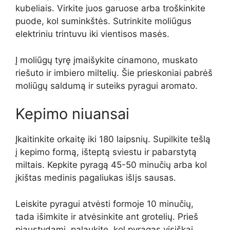
kubeliais. Virkite juos garuose arba troškinkite
puode, kol suminkštės. Sutrinkite moliūgus
elektriniu trintuvu iki vientisos masės.
Į moliūgų tyrę įmaišykite cinamono, muskato
riešuto ir imbiero miltelių. Šie prieskoniai pabrėš
moliūgų saldumą ir suteiks pyragui aromato.
Kepimo niuansai
Įkaitinkite orkaitę iki 180 laipsnių. Supilkite tešlą
į kepimo formą, išteptą sviestu ir pabarstytą
miltais. Kepkite pyragą 45-50 minučių arba kol
įkištas medinis pagaliukas išlįs sausas.
Leiskite pyragui atvėsti formoje 10 minučių,
tada išimkite ir atvėsinkite ant grotelių. Prieš
pjaustydami, palaukite, kol pyragas visiškai