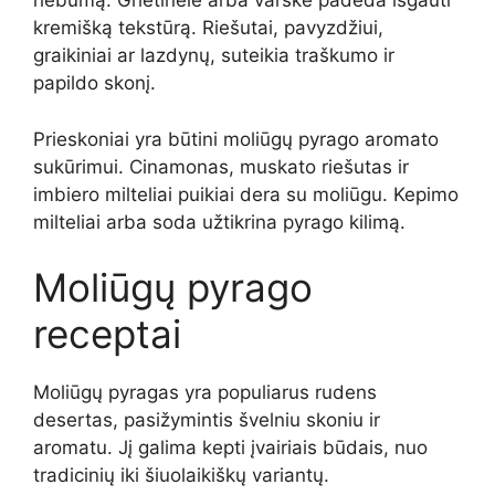
riebumą. Grietinėlė arba varškė padeda išgauti
kremišką tekstūrą. Riešutai, pavyzdžiui,
graikiniai ar lazdynų, suteikia traškumo ir
papildo skonį.
Prieskoniai yra būtini moliūgų pyrago aromato
sukūrimui. Cinamonas, muskato riešutas ir
imbiero milteliai puikiai dera su moliūgu. Kepimo
milteliai arba soda užtikrina pyrago kilimą.
Moliūgų pyrago
receptai
Moliūgų pyragas yra populiarus rudens
desertas, pasižymintis švelniu skoniu ir
aromatu. Jį galima kepti įvairiais būdais, nuo
tradicinių iki šiuolaikiškų variantų.