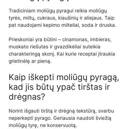
Tradiciniam moliūgų pyragui reikia moliūgų
tyrės, miltų, cukraus, kiaušinių ir aliejaus. Taip
pat naudojami kepimo milteliai, soda ir druska.
Prieskoniai yra būtini – cinamonas, imbieras,
muskato riešutas ir gvazdikėliai suteikia
charakteringą skonį. Kai kurie receptai įtraukia
grietinėlę ar pieną.
Kaip iškepti moliūgų pyragą,
kad jis būtų ypač tirštas ir
drėgnas?
Norint išgauti tirštą ir drėgną tekstūrą, svarbu
neperkepti pyrago. Geriausia naudoti šviežią
moliūgų tyrę, ne konservuotą.