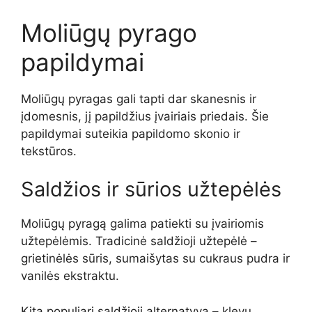
Moliūgų pyrago
papildymai
Moliūgų pyragas gali tapti dar skanesnis ir
įdomesnis, jį papildžius įvairiais priedais. Šie
papildymai suteikia papildomo skonio ir
tekstūros.
Saldžios ir sūrios užtepėlės
Moliūgų pyragą galima patiekti su įvairiomis
užtepėlėmis. Tradicinė saldžioji užtepėlė –
grietinėlės sūris, sumaišytas su cukraus pudra ir
vanilės ekstraktu.
Kita populiari saldžioji alternatyva – klevų