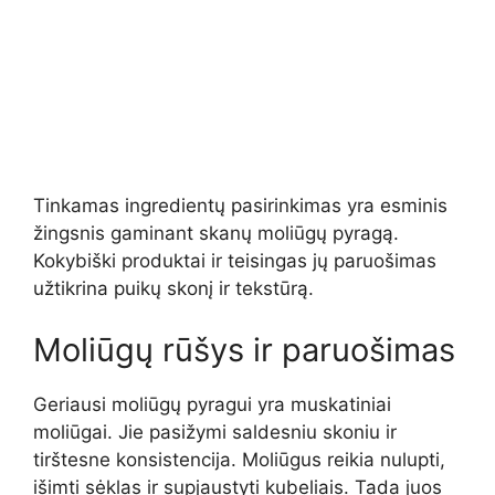
Tinkamas ingredientų pasirinkimas yra esminis
žingsnis gaminant skanų moliūgų pyragą.
Kokybiški produktai ir teisingas jų paruošimas
užtikrina puikų skonį ir tekstūrą.
Moliūgų rūšys ir paruošimas
Geriausi moliūgų pyragui yra muskatiniai
moliūgai. Jie pasižymi saldesniu skoniu ir
tirštesne konsistencija. Moliūgus reikia nulupti,
išimti sėklas ir supjaustyti kubeliais. Tada juos