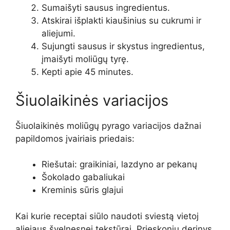
Sumaišyti sausus ingredientus.
Atskirai išplakti kiaušinius su cukrumi ir
aliejumi.
Sujungti sausus ir skystus ingredientus,
įmaišyti moliūgų tyrę.
Kepti apie 45 minutes.
Šiuolaikinės variacijos
Šiuolaikinės moliūgų pyrago variacijos dažnai
papildomos įvairiais priedais:
Riešutai: graikiniai, lazdyno ar pekanų
Šokolado gabaliukai
Kreminis sūris glajui
Kai kurie receptai siūlo naudoti sviestą vietoj
aliejaus švelnesnei tekstūrai. Prieskonių derinys