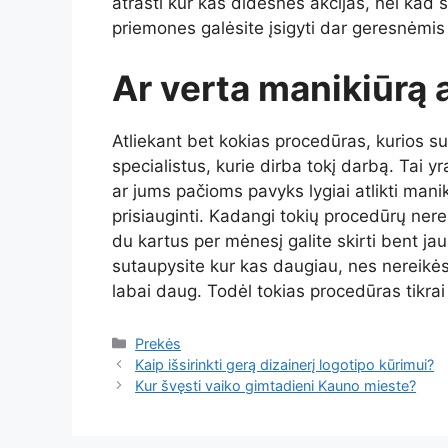
atrasti kur kas didesnes akcijas, nei kad s
priemones galėsite įsigyti dar geresnėmis
Ar verta manikiūrą 
Atliekant bet kokias procedūras, kurios s
specialistus, kurie dirba tokį darbą. Tai 
ar jums pačioms pavyks lygiai atlikti mani
prisiauginti. Kadangi tokių procedūrų nereik
du kartus per mėnesį galite skirti bent ja
sutaupysite kur kas daugiau, nes nereikės ki
labai daug. Todėl tokias procedūras tikrai 
Kategorijos
Prekės
Kaip išsirinkti gerą dizainerį logotipo kūrimui?
Kur švęsti vaiko gimtadieni Kauno mieste?