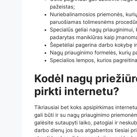
pažeistas;
Nuriebalinamosios priemonės, kurių
paruošiamas tolimesnėms procedū
Specialūs geliai nagų priauginimui,
padarytas manikiūras kaip įmanoma i
Šepetėliai pagerina darbo kokybę i
Nagų priauginimo formelės, kurių 
Specialios lempos, kurios pagreitin
Kodėl nagų priežiū
pirkti internetu?
Tikriausiai bet koks apsipirkimas internetu
gali būti ir su nagų priauginimo priemonėmi
galėsite sutaupyti laiko, patogiai ir nesku
darbo dienų jos bus atgabentos tiesiai pr