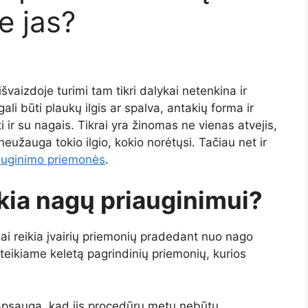
e jas?
išvaizdoje turimi tam tikri dalykai netenkina ir
ali būti plaukų ilgis ar spalva, antakių forma ir
ti ir su nagais. Tikrai yra žinomas ne vienas atvejis,
užauga tokio ilgio, kokio norėtųsi. Tačiau net ir
auginimo priemonės
.
kia nagų priauginimui?
jai reikia įvairių priemonių pradedant nuo nago
teikiame keletą pagrindinių priemonių, kurios
o apsaugą, kad jis procedūrų metu nebūtų