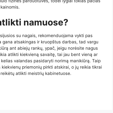
iūlo fizinės parduotuvės, todėl lygiai tokias pačias
 kainomis.
atlikti namuose?
usijusios su nagais, rekomenduojama vykti pas
yra gana atsakingas ir kruopštus darbas, tad vargu
kiūrą ant abiejų rankų, ypač, jeigu norėsite nagus
ia atlikti kiekvieną savaitę, tai jau bent vieną ar
u kelias valandas pasidaryti norimą manikiūrą. Taip
ekvienų priemonių pirkti atskirai, o jų reikia tikrai
reikėtų atlikti meistrių kabinetuose.