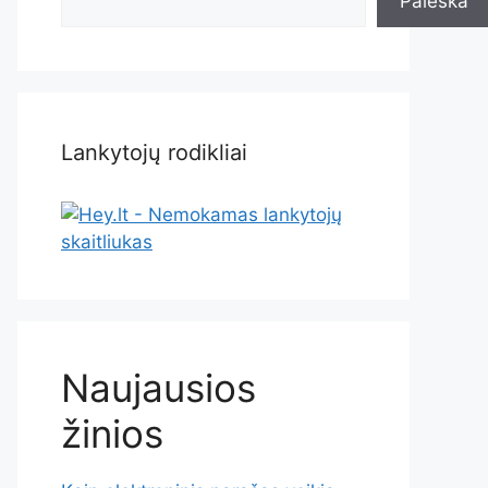
Paieška
Lankytojų rodikliai
Naujausios
žinios