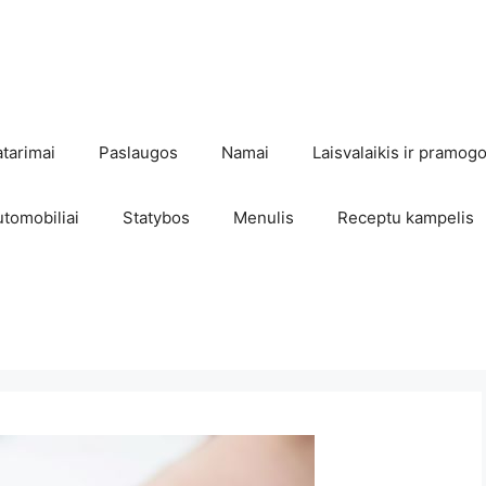
atarimai
Paslaugos
Namai
Laisvalaikis ir pramog
utomobiliai
Statybos
Menulis
Receptu kampelis