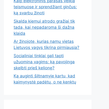
Kaip elektroninis parašas veikia
teismuose ir sprendžiant ginčus:
ką svarbu žinoti
Skalda kiemui atrodo gražiai tik
tada, kai nepadaroma ši dažna
klaida
Ar žinojote, kurias namų vietas
Lietuvos vagys tikrina pirmiausia?
Socialiniai tinklai gali tapti
užuomina vagims: ką pavojinga
skelbti prieš kelionę?
Ką auginti šiltnamyje kartu, kad
kaimynystė padėtų, o ne kenktų