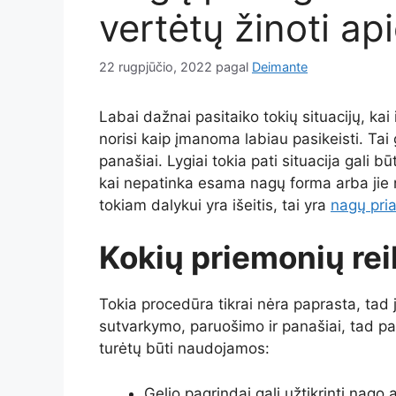
vertėtų žinoti api
22 rugpjūčio, 2022
pagal
Deimante
Labai dažnai pasitaiko tokių situacijų, kai 
norisi kaip įmanoma labiau pasikeisti. Tai g
panašiai. Lygiai tokia pati situacija gali bū
kai nepatinka esama nagų forma arba jie ne
tokiam dalykui yra išeitis, tai yra
nagų pri
Kokių priemonių rei
Tokia procedūra tikrai nėra paprasta, tad 
sutvarkymo, paruošimo ir panašiai, tad pa
turėtų būti naudojamos:
Gelio pagrindai gali užtikrinti nag