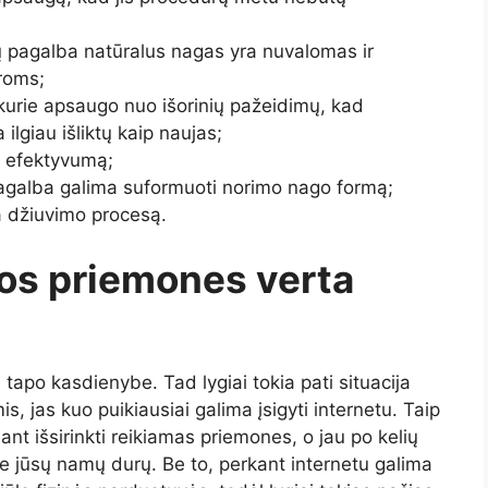
 pagalba natūralus nagas yra nuvalomas ir
roms;
 kurie apsaugo nuo išorinių pažeidimų, kad
lgiau išliktų kaip naujas;
r efektyvumą;
pagalba galima suformuoti norimo nago formą;
a džiuvimo procesą.
ros priemones verta
 tapo kasdienybe. Tad lygiai tokia pati situacija
s, jas kuo puikiausiai galima įsigyti internetu. Taip
bant išsirinkti reikiamas priemones, o jau po kelių
ie jūsų namų durų. Be to, perkant internetu galima