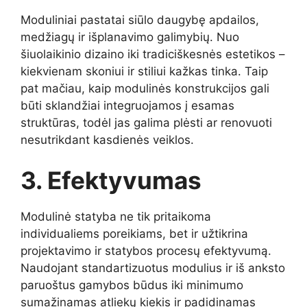
Moduliniai pastatai siūlo daugybę apdailos,
medžiagų ir išplanavimo galimybių. Nuo
šiuolaikinio dizaino iki tradiciškesnės estetikos –
kiekvienam skoniui ir stiliui kažkas tinka. Taip
pat mačiau, kaip modulinės konstrukcijos gali
būti sklandžiai integruojamos į esamas
struktūras, todėl jas galima plėsti ar renovuoti
nesutrikdant kasdienės veiklos.
3. Efektyvumas
Modulinė statyba ne tik pritaikoma
individualiems poreikiams, bet ir užtikrina
projektavimo ir statybos procesų efektyvumą.
Naudojant standartizuotus modulius ir iš anksto
paruoštus gamybos būdus iki minimumo
sumažinamas atliekų kiekis ir padidinamas