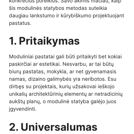
konkrečius poreikius. Savo akimis mačiau, kaip
šis modulinės statybos metodas suteikia
daugiau lankstumo ir kūrybiškumo projektuojant
pastatus.
1. Pritaikymas
Moduliniai pastatai gali būti pritaikyti bet kokiai
paskirčiai ar estetikai. Nesvarbu, ar tai būtų
biurų pastatas, mokykla, ar net gyvenamasis
namas, dizaino galimybės yra neribotos. Esu
dirbęs su projektais, kurių užsakovai ieškojo
unikalių architektūrinių elementų ar netradicinių
aukštų planų, o modulinė statyba galėjo juos
įgyvendinti.
2. Universalumas