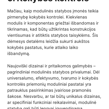
Mačiau, kaip modulinės statybos įmonės teikia
pirmenybę kokybės kontrolei. Kiekvienas
modulis ir komponentas griežtai išbandomas ir
tikrinamas, kad būtų užtikrintas konstrukcijos
vientisumas ir atitiktis statybos taisyklėms. Šis
dėmesys detalėms leidžia sukurti aukštos
kokybės pastatus, kurie atlaiko laiko
išbandymą.
Naujoviški dizainai ir pritaikomos galimybės –
pagrindiniai modulinės statybos privalumai. Dėl
universalumo, efektyvumo, tvarumo ir kokybės
kontrolės priemonių moduliniai pastatai yra
patrauklus pasirinkimas įvairiose pramonės
šakose. Nesvarbu, ar tai būtų unikalus dizainas,
ar specifiniai funkciniai reikalavimai, modulinė
statyba gali būti lengvai įgyvendinama.