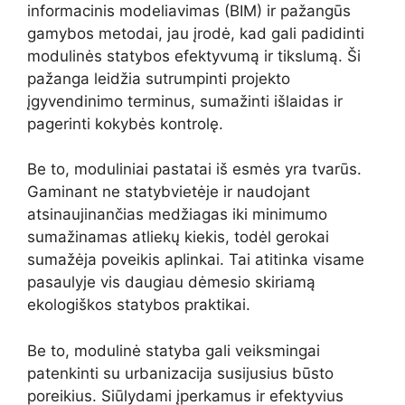
informacinis modeliavimas (BIM) ir pažangūs
gamybos metodai, jau įrodė, kad gali padidinti
modulinės statybos efektyvumą ir tikslumą. Ši
pažanga leidžia sutrumpinti projekto
įgyvendinimo terminus, sumažinti išlaidas ir
pagerinti kokybės kontrolę.
Be to, moduliniai pastatai iš esmės yra tvarūs.
Gaminant ne statybvietėje ir naudojant
atsinaujinančias medžiagas iki minimumo
sumažinamas atliekų kiekis, todėl gerokai
sumažėja poveikis aplinkai. Tai atitinka visame
pasaulyje vis daugiau dėmesio skiriamą
ekologiškos statybos praktikai.
Be to, modulinė statyba gali veiksmingai
patenkinti su urbanizacija susijusius būsto
poreikius. Siūlydami įperkamus ir efektyvius