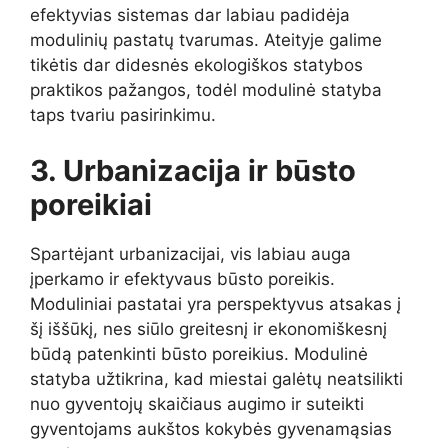
efektyvias sistemas dar labiau padidėja
modulinių pastatų tvarumas. Ateityje galime
tikėtis dar didesnės ekologiškos statybos
praktikos pažangos, todėl modulinė statyba
taps tvariu pasirinkimu.
3. Urbanizacija ir būsto
poreikiai
Spartėjant urbanizacijai, vis labiau auga
įperkamo ir efektyvaus būsto poreikis.
Moduliniai pastatai yra perspektyvus atsakas į
šį iššūkį, nes siūlo greitesnį ir ekonomiškesnį
būdą patenkinti būsto poreikius. Modulinė
statyba užtikrina, kad miestai galėtų neatsilikti
nuo gyventojų skaičiaus augimo ir suteikti
gyventojams aukštos kokybės gyvenamąsias