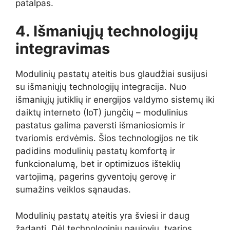
patalpas.
4. Išmaniųjų technologijų
integravimas
Modulinių pastatų ateitis bus glaudžiai susijusi
su išmaniųjų technologijų integracija. Nuo
išmaniųjų jutiklių ir energijos valdymo sistemų iki
daiktų interneto (IoT) jungčių – modulinius
pastatus galima paversti išmaniosiomis ir
tvariomis erdvėmis. Šios technologijos ne tik
padidins modulinių pastatų komfortą ir
funkcionalumą, bet ir optimizuos išteklių
vartojimą, pagerins gyventojų gerovę ir
sumažins veiklos sąnaudas.
Modulinių pastatų ateitis yra šviesi ir daug
žadanti. Dėl technologinių naujovių, tvarios