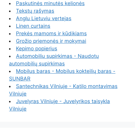
Paskutinės minutės kelionės
Tekstų rašymas
Anglu Lietuviu vertejas
Linen curtains
Prekės mamoms ir kūdikiams
Grožio priemonės ir mokymai
Kepimo popierius
Automobiliu supirkimas - Naudotų
automobilių supirkimas
Mobilus baras - Mobilus kokteilių baras -
SUNBAR
Santechnikas Vilniuje - Katilo montavimas
Vilniuje
Juvelyras Vilniuje - Juvelyrikos taisykla
Vilniuje