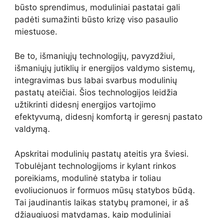
būsto sprendimus, moduliniai pastatai gali
padėti sumažinti būsto krizę viso pasaulio
miestuose.
Be to, išmaniųjų technologijų, pavyzdžiui,
išmaniųjų jutiklių ir energijos valdymo sistemų,
integravimas bus labai svarbus modulinių
pastatų ateičiai. Šios technologijos leidžia
užtikrinti didesnį energijos vartojimo
efektyvumą, didesnį komfortą ir geresnį pastato
valdymą.
Apskritai modulinių pastatų ateitis yra šviesi.
Tobulėjant technologijoms ir kylant rinkos
poreikiams, modulinė statyba ir toliau
evoliucionuos ir formuos mūsų statybos būdą.
Tai jaudinantis laikas statybų pramonei, ir aš
džiaugiuosi matydamas, kaip moduliniai