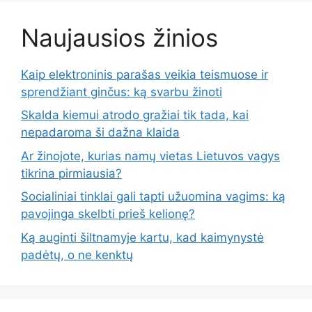
Naujausios žinios
Kaip elektroninis parašas veikia teismuose ir
sprendžiant ginčus: ką svarbu žinoti
Skalda kiemui atrodo gražiai tik tada, kai
nepadaroma ši dažna klaida
Ar žinojote, kurias namų vietas Lietuvos vagys
tikrina pirmiausia?
Socialiniai tinklai gali tapti užuomina vagims: ką
pavojinga skelbti prieš kelionę?
Ką auginti šiltnamyje kartu, kad kaimynystė
padėtų, o ne kenktų