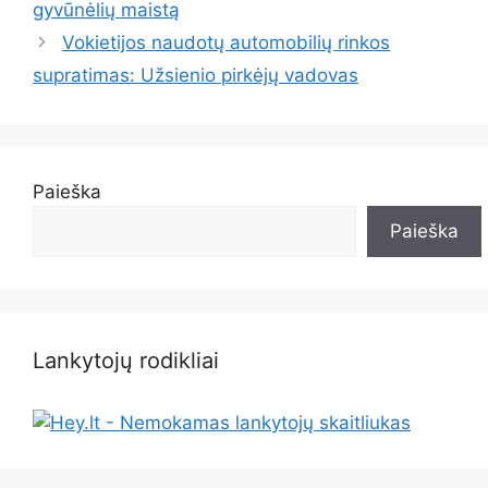
gyvūnėlių maistą
Vokietijos naudotų automobilių rinkos
supratimas: Užsienio pirkėjų vadovas
Paieška
Paieška
Lankytojų rodikliai