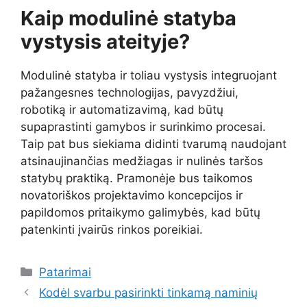
Kaip modulinė statyba
vystysis ateityje?
Modulinė statyba ir toliau vystysis integruojant
pažangesnes technologijas, pavyzdžiui,
robotiką ir automatizavimą, kad būtų
supaprastinti gamybos ir surinkimo procesai.
Taip pat bus siekiama didinti tvarumą naudojant
atsinaujinančias medžiagas ir nulinės taršos
statybų praktiką. Pramonėje bus taikomos
novatoriškos projektavimo koncepcijos ir
papildomos pritaikymo galimybės, kad būtų
patenkinti įvairūs rinkos poreikiai.
Kategorijos
Patarimai
Kodėl svarbu pasirinkti tinkamą naminių