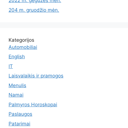
2022 m. gegužės mėn.
204 m. gruodžio mėn.
Kategorijos
Automobiliai
English
IT
Laisvalaikis ir pramogos
Menulis
Namai
Palmyros Horoskopai
Paslaugos
Patarimai