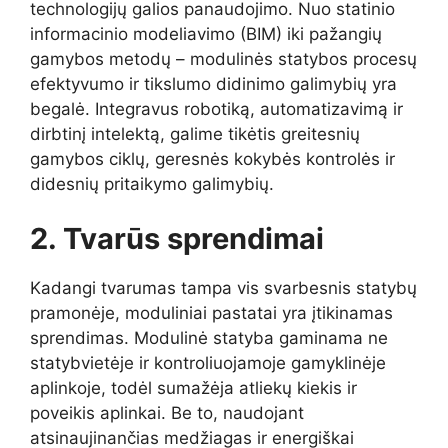
technologijų galios panaudojimo. Nuo statinio
informacinio modeliavimo (BIM) iki pažangių
gamybos metodų – modulinės statybos procesų
efektyvumo ir tikslumo didinimo galimybių yra
begalė. Integravus robotiką, automatizavimą ir
dirbtinį intelektą, galime tikėtis greitesnių
gamybos ciklų, geresnės kokybės kontrolės ir
didesnių pritaikymo galimybių.
2. Tvarūs sprendimai
Kadangi tvarumas tampa vis svarbesnis statybų
pramonėje, moduliniai pastatai yra įtikinamas
sprendimas. Modulinė statyba gaminama ne
statybvietėje ir kontroliuojamoje gamyklinėje
aplinkoje, todėl sumažėja atliekų kiekis ir
poveikis aplinkai. Be to, naudojant
atsinaujinančias medžiagas ir energiškai