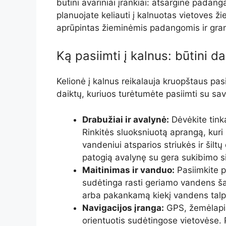
būtini avariniai įrankiai: atsarginė padang
planuojate keliauti į kalnuotas vietoves 
aprūpintas žieminėmis padangomis ir gra
Ką pasiimti į kalnus: būtini d
Kelionė į kalnus reikalauja kruopštaus pas
daiktų, kuriuos turėtumėte pasiimti su sav
Drabužiai ir avalynė:
Dėvėkite tinka
Rinkitės sluoksniuotą aprangą, kuri l
vandeniui atsparios striukės ir šilt
patogią avalynę su gera sukibimo s
Maitinimas ir vanduo:
Pasiimkite p
sudėtinga rasti geriamo vandens šalt
arba pakankamą kiekį vandens talp
Navigacijos įranga:
GPS, žemėlapia
orientuotis sudėtingose vietovėse. Pa