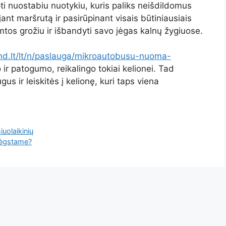
ti nuostabiu nuotykiu, kuris paliks neišdildomus
nt maršrutą ir pasirūpinant visais būtiniausiais
mtos grožiu ir išbandyti savo jėgas kalnų žygiuose.
nd.lt/lt/n/paslauga/mikroautobusu-nuoma-
ir patogumo, reikalingo tokiai kelionei. Tad
gus ir leiskitės į kelionę, kuri taps viena
iuolaikinių
 mėgstame?