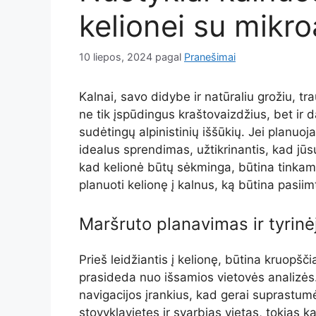
kelionei su mikr
10 liepos, 2024
pagal
Pranešimai
Kalnai, savo didybe ir natūraliu grožiu, tra
ne tik įspūdingus kraštovaizdžius, bet ir
sudėtingų alpinistinių iššūkių. Jei planuo
idealus sprendimas, užtikrinantis, kad jūs
kad kelionė būtų sėkminga, būtina tinkama
planuoti kelionę į kalnus, ką būtina pasiim
Maršruto planavimas ir tyrinė
Prieš leidžiantis į kelionę, būtina kruopš
prasideda nuo išsamios vietovės analizės.
navigacijos įrankius, kad gerai suprastum
stovyklavietes ir svarbias vietas, tokias kai