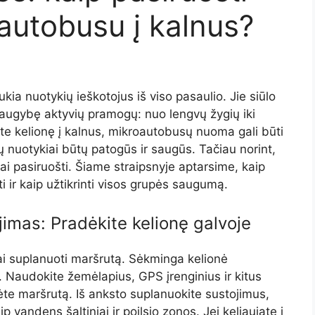
oautobusu į kalnus?
ukia nuotykių ieškotojus iš viso pasaulio. Jie siūlo
 daugybę aktyvių pramogų: nuo lengvų žygių iki
jate kelionę į kalnus, mikroautobusų nuoma gali būti
ų nuotykiai būtų patogūs ir saugūs. Tačiau norint,
i pasiruošti. Šiame straipsnyje aptarsime, kaip
ti ir kaip užtikrinti visos grupės saugumą.
jimas: Pradėkite kelionę galvoje
čiai suplanuoti maršrutą. Sėkminga kelionė
 Naudokite žemėlapius, GPS įrenginius ir kitus
ėte maršrutą. Iš anksto suplanuokite sustojimus,
p vandens šaltiniai ir poilsio zonos. Jei keliaujate į