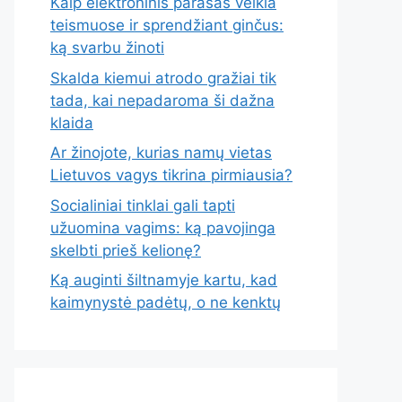
Kaip elektroninis parašas veikia
teismuose ir sprendžiant ginčus:
ką svarbu žinoti
Skalda kiemui atrodo gražiai tik
tada, kai nepadaroma ši dažna
klaida
Ar žinojote, kurias namų vietas
Lietuvos vagys tikrina pirmiausia?
Socialiniai tinklai gali tapti
užuomina vagims: ką pavojinga
skelbti prieš kelionę?
Ką auginti šiltnamyje kartu, kad
kaimynystė padėtų, o ne kenktų