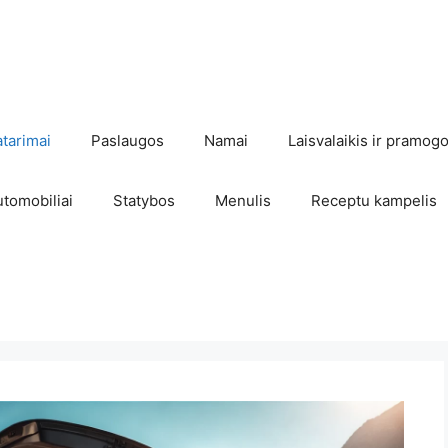
atarimai
Paslaugos
Namai
Laisvalaikis ir pramog
utomobiliai
Statybos
Menulis
Receptu kampelis