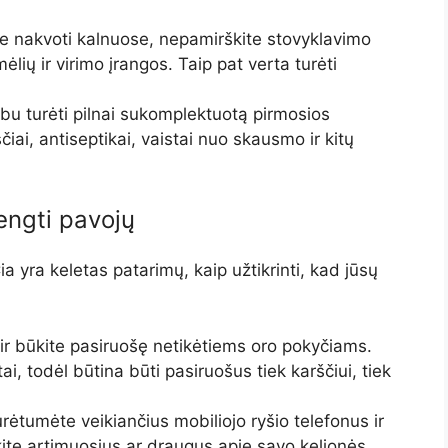
e nakvoti kalnuose, nepamirškite stovyklavimo
ėlių ir virimo įrangos. Taip pat verta turėti
bu turėti pilnai sukomplektuotą pirmosios
iai, antiseptikai, vaistai nuo skausmo ir kitų
engti pavojų
a yra keletas patarimų, kaip užtikrinti, kad jūsų
ir būkite pasiruošę netikėtiems oro pokyčiams.
tai, todėl būtina būti pasiruošus tiek karščiui, tiek
rėtumėte veikiančius mobiliojo ryšio telefonus ir
okite artimuosius ar draugus apie savo kelionės