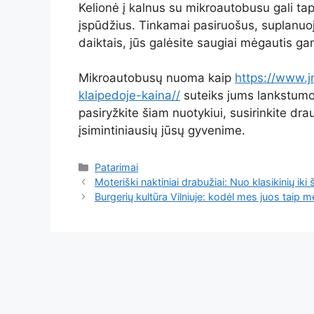
Kelionė į kalnus su mikroautobusu gali tap
įspūdžius. Tinkamai pasiruošus, suplanuoja
daiktais, jūs galėsite saugiai mėgautis ga
Mikroautobusų nuoma kaip
https://www.j
klaipedoje-kaina//
suteiks jums lankstumo 
pasiryžkite šiam nuotykiui, susirinkite drau
įsimintiniausių jūsų gyvenime.
Kategorijos
Patarimai
Moteriški naktiniai drabužiai: Nuo klasikinių iki š
Burgerių kultūra Vilniuje: kodėl mes juos taip