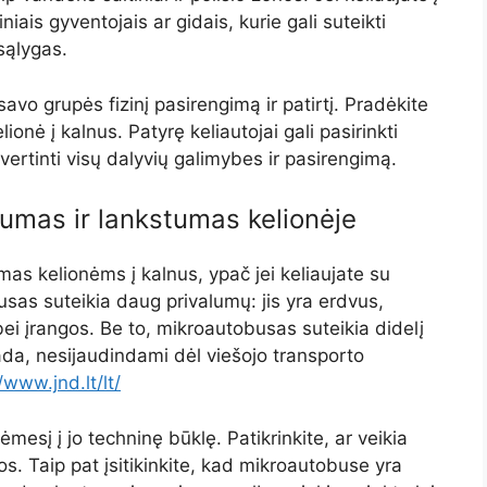
iais gyventojais ar gidais, kurie gali suteikti
sąlygas.
savo grupės fizinį pasirengimą ir patirtį. Pradėkite
lionė į kalnus. Patyrę keliautojai gali pasirinkti
ertinti visų dalyvių galimybes ir pasirengimą.
mas ir lankstumas kelionėje
s kelionėms į kalnus, ypač jei keliaujate su
as suteikia daug privalumų: jis yra erdvus,
ei įrangos. Be to, mikroautobusas suteikia didelį
kada, nesijaudindami dėl viešojo transporto
/www.jnd.lt/lt/
esį į jo techninę būklę. Patikrinkite, ar veikia
os. Taip pat įsitikinkite, kad mikroautobuse yra