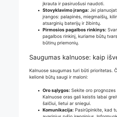
įkrauta ir pasiruošusi naudoti.
Stovyklavimo įranga:
Jei planuojat
įrangos: palapinės, miegmaišių, kilim
atsarginių baterijų ir žibintų.
Pirmosios pagalbos rinkinys:
Svar
pagalbos rinkinį, kuriame būtų tvarsč
būtinų priemonių.
Saugumas kalnuose: kaip išv
Kalnuose saugumas turi būti prioritetas. Či
kelionė būtų saugi ir maloni:
Oro sąlygos:
Sekite oro prognozes 
Kalnuose oras gali keistis labai grei
šalčiui, lietui ar sniegui.
Komunikacija:
Pasirūpinkite, kad tu
avarinius ryšio įrenginius. Informu