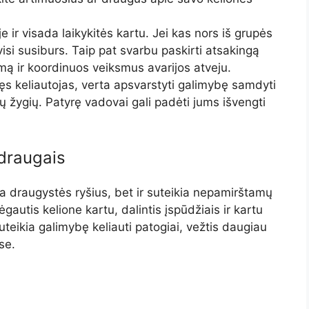
e ir visada laikykitės kartu. Jei kas nors iš grupės
l visi susiburs. Taip pat svarbu paskirti atsakingą
ą ir koordinuos veiksmus avarijos atveju.
ęs keliautojas, verta apsvarstyti galimybę samdyti
tų žygių. Patyrę vadovai gali padėti jums išvengti
 draugais
ina draugystės ryšius, bet ir suteikia nepamirštamų
utis kelione kartu, dalintis įspūdžiais ir kartu
uteikia galimybę keliauti patogiai, vežtis daugiau
se.