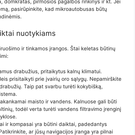
a, domkratas, pirmosios pagalbos rinkinys ir kt. Jei
žiemą, pasirūpinkite, kad mikroautobusas būtų
ndinėmis.
aiktai nuotykiams
iruošimo ir tinkamos įrangos. Štai keletas būtinų
imi:
mus drabužius, pritaikytus kalnų klimatui.
eis prisitaikyti prie įvairių oro sąlygų. Nepamirškite
ų drabužių. Taip pat svarbu turėti kokybišką,
istema.
akankamai maisto ir vandens. Kalnuose gali būti
inių, todėl verta turėti vandens filtravimo įrenginį
yklose.
i ir kompasai yra būtini daiktai, padedantys
tikrinkite, ar jūsų navigacijos įranga yra pilnai