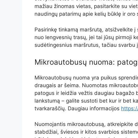
mažiau žinomas vietas, pasitarkite su vietin
naudingų patarimų apie kelių būklę ir oro 
Pasirinkę tinkamą maršrutą, atsižvelkite į 
nuo lengvesnių trasų, jei tai jūsų pirmoji ke
sudėtingesnius maršrutus, tačiau svarbu įv
Mikroautobusų nuoma: patogu
Mikroautobusų nuoma yra puikus sprendima
draugais ar šeima. Nuomotas mikroautobus
patogus ir leidžia vežtis daugiau bagažo b
lankstumą – galite sustoti bet kur ir bet 
tvarkaraščių. Daugiau informacijos
https:/
Nuomojantis mikroautobusą, atkreipkite dėm
stabdžiai, šviesos ir kitos svarbios sistem