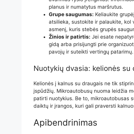
planus ir numatytus maršrutus.
Grupe saugumas:
Keliaukite grupėj
atsilieka, sustokite ir palaukite, ko
asmenį, kuris stebės grupės saugum
Žinios ir patirtis:
Jei esate nepatyr
gidą arba prisijungti prie organizuo
pavojų ir suteikti vertingų patarimų.
Nuotykių dvasia: kelionės su
Kelionės į kalnus su draugais ne tik stipr
įspūdžių. Mikroautobusų nuoma leidžia mėga
patirti nuotykius. Be to, mikroautobusas s
daiktų ir įrangos, kuri gali praversti kalnuo
Apibendrinimas