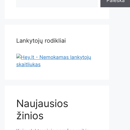
Paieška
Lankytojų rodikliai
Naujausios
žinios