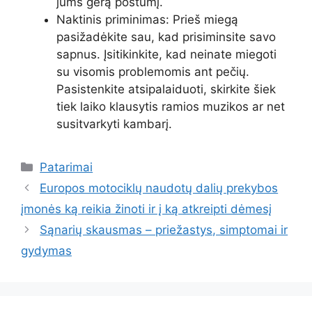
jums gerą postūmį.
Naktinis priminimas: Prieš miegą
pasižadėkite sau, kad prisiminsite savo
sapnus. Įsitikinkite, kad neinate miegoti
su visomis problemomis ant pečių.
Pasistenkite atsipalaiduoti, skirkite šiek
tiek laiko klausytis ramios muzikos ar net
susitvarkyti kambarį.
Kategorijos
Patarimai
Europos motociklų naudotų dalių prekybos
įmonės ką reikia žinoti ir į ką atkreipti dėmesį
Sąnarių skausmas – priežastys, simptomai ir
gydymas