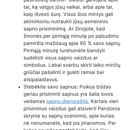
tai, ką valgys jūsų vaikai, arba apie tai,
kaip išvesti šunį. Visos šios mintys gali
akimirksniu nutraukti jūsų asmeninio
sapno prisiminimą. Ar žinojote, kad
žmonės per pirmąją minutę po pabudimo
pamiršta maždaug apie 90 % savo sapnų.
Pirmąją minutę turėtumėte bandyti
sudėlioti visus sapno vaizdus ar
simbolius. Labai svarbu skirti laiko minčių
griūčiai pašalinti ir gulėti ramiai bei
atsipalaidavus.
Stebėkite savo sapnus: Puikus būdas
geriau prisiminti sapnus yra šalia lovos
vedamas
sapnų dienoraštis.
Kartais vien
prisiminus vaizdus gali atsiverti Pandoros
skrynia su sapnų scenomis, apie kurias
nė nenumanėte, kad jos įmanomos. Per