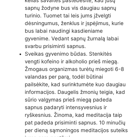
kelias savaites pastebėsite, kad jūsų
sapnų žodyne bus vis daugiau sapnų
turinio. Tuomet tai leis jums įžvelgti
dėsningumus, ženklus ir įspėjimus, kurie
bus labai naudingi kasdieniame
gyvenime. Vedant sapnų žurnalą labai
svarbu prisiminti sapnus.
Sveikas gyvenimo būdas. Stenkitės
vengti kofeino ir alkoholio prieš miegą.
Žmogaus organizmas turėtų miegoti 6-8
valandas per parą, todėl būtinai
pailsėkite, kad surinktumėte kuo daugiau
informacijos. Daugelis žmonių teigia, kad
sūrio valgymas prieš miegą padeda
sapnus padaryti intensyvesnius ir
ryškesnius. Žinoma, kad meditacija taip
pat padeda prisiminti sapnus. 10 minučių
per dieną sąmoningos meditacijos suteiks