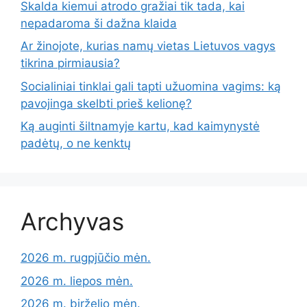
Skalda kiemui atrodo gražiai tik tada, kai
nepadaroma ši dažna klaida
Ar žinojote, kurias namų vietas Lietuvos vagys
tikrina pirmiausia?
Socialiniai tinklai gali tapti užuomina vagims: ką
pavojinga skelbti prieš kelionę?
Ką auginti šiltnamyje kartu, kad kaimynystė
padėtų, o ne kenktų
Archyvas
2026 m. rugpjūčio mėn.
2026 m. liepos mėn.
2026 m. birželio mėn.