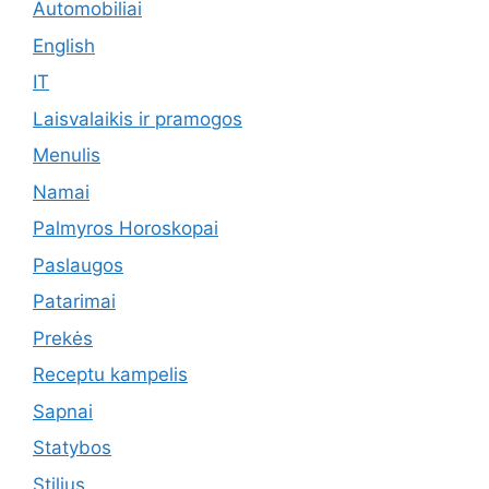
Automobiliai
English
IT
Laisvalaikis ir pramogos
Menulis
Namai
Palmyros Horoskopai
Paslaugos
Patarimai
Prekės
Receptu kampelis
Sapnai
Statybos
Stilius