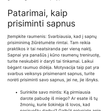
Patarimai, kaip
prisiminti sapnus
Įtempkite raumenis: Svarbiausia, kad į sapnų
prisiminimą žiūrėtumėte rimtai. Tam reikia
praktikos ir tai neatsiranda per vieną naktį.
Sapnai yra panašūs į kūno raumenų treniruotę,
turite neskubėti ir daryti tai tinkamai. Laikui
bėgant raumuo didėja. Motyvacija taip pat yra
svarbus veiksnys prisimenant sapnus, turite
norėti prisiminti savo sapnus, jei ne, jie išnyks.
Surinkite savo mintis: Ką pirmiausia
darote pabudę iš miego? Ar esate iš tų
žmonių, kurie šokinėja iš lovos, kad
pasiruoštų darbui? Galbūt galvojate apie