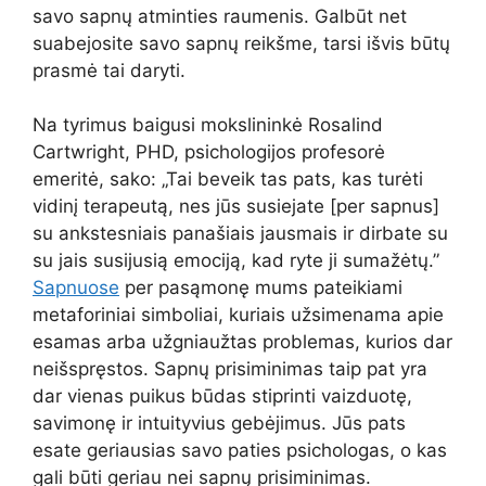
savo sapnų atminties raumenis. Galbūt net
suabejosite savo sapnų reikšme, tarsi išvis būtų
prasmė tai daryti.
Na tyrimus baigusi mokslininkė Rosalind
Cartwright, PHD, psichologijos profesorė
emeritė, sako: „Tai beveik tas pats, kas turėti
vidinį terapeutą, nes jūs susiejate [per sapnus]
su ankstesniais panašiais jausmais ir dirbate su
su jais susijusią emociją, kad ryte ji sumažėtų.”
Sapnuose
per pasąmonę mums pateikiami
metaforiniai simboliai, kuriais užsimenama apie
esamas arba užgniaužtas problemas, kurios dar
neišspręstos. Sapnų prisiminimas taip pat yra
dar vienas puikus būdas stiprinti vaizduotę,
savimonę ir intuityvius gebėjimus. Jūs pats
esate geriausias savo paties psichologas, o kas
gali būti geriau nei sapnų prisiminimas.