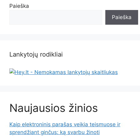
Paieška
Paieška
Lankytojų rodikliai
Naujausios žinios
Kaip elektroninis parašas veikia teismuose ir
sprendžiant ginčus: ką svarbu žinoti