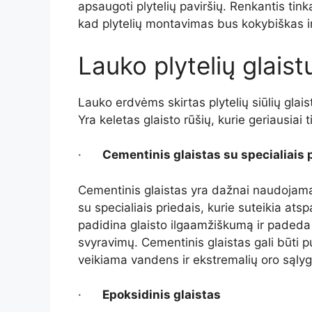
apsaugoti plytelių paviršių. Renkantis tink
kad plytelių montavimas bus kokybiškas i
Lauko plytelių glaistų
Lauko erdvėms skirtas plytelių siūlių glais
Yra keletas glaisto rūšių, kurie geriausia
·
Cementinis glaistas su specialiais 
Cementinis glaistas yra dažnai naudojamas
su specialiais priedais, kurie suteikia at
padidina glaisto ilgaamžiškumą ir padeda 
svyravimų. Cementinis glaistas gali būti p
veikiama vandens ir ekstremalių oro sąlyg
·
Epoksidinis glaistas