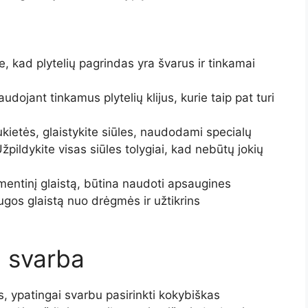
te, kad plytelių pagrindas yra švarus ir tinkamai
audojant tinkamus plytelių klijus, kurie taip pat turi
sukietės, glaistykite siūles, naudodami specialų
žpildykite visas siūles tolygiai, kad nebūtų jokių
mentinį glaistą, būtina naudoti apsaugines
gos glaistą nuo drėgmės ir užtikrins
 svarba
s, ypatingai svarbu pasirinkti kokybiškas