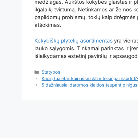
medžiagas. Aukštos kokybės glaistas ir plyt
ilgalaikį tvirtumą. Netinkamos ar žemos ko
papildomų problemų, tokių kaip drėgmės pra
atšokimas.
Kokybiškų plytelių asortimentas
yra viena
lauko sąlygomis. Tinkamai parinktas ir įre
išlaikydamas estetinį paviršių ir apsaug
Kategorijos
Statybos
Kačių tualetai: kaip išsirinkti ir teisingai naudoti
5 dažniausiai daromos klaidos taupant pinigus