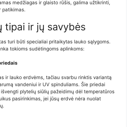
amas medžiagas ir glaisto rūšis, galima užtikrinti,
r patikimas.
 tipai ir jų savybės
tas turi būti specialiai pritaikytas lauko sąlygoms.
i tinka tokioms sudėtingoms aplinkoms:
priedais
 ir lauko erdvėms, tačiau svarbu rinktis variantą
sparumą vandeniui ir UV spinduliams. Šie priedai
išvengti plytelių siūlių pažeidimų dėl temperatūros
uikus pasirinkimas, jei jūsų erdvė nėra nuolat
ų.