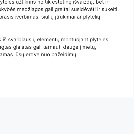
elės užtikrins ne tik estetinę išvaizdą, bet ir
kybės medžiagos gali greitai susidėvėti ir sukelti
siskverbimas, siūlių įtrūkimai ar plytelių
s iš svarbiausių elementų montuojant plyteles
ngtas glaistas gali tarnauti daugelį metų,
odamas jūsų erdvę nuo pažeidimų.
?