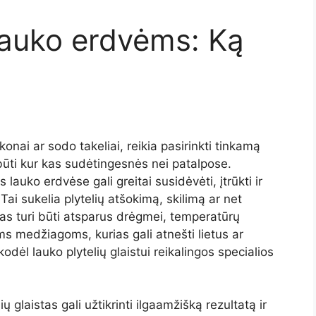
 lauko erdvėms: Ką
nai ar sodo takeliai, reikia pasirinkti tinkamą
 būti kur kas sudėtingesnės nei patalpose.
 lauko erdvėse gali greitai susidėvėti, įtrūkti ir
 Tai sukelia plytelių atšokimą, skilimą ar net
s turi būti atsparus drėgmei, temperatūrų
 medžiagoms, kurias gali atnešti lietus ar
dėl lauko plytelių glaistui reikalingos specialios
ų glaistas gali užtikrinti ilgaamžišką rezultatą ir