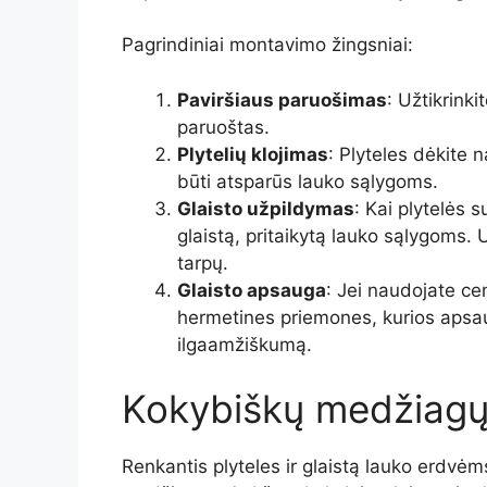
Pagrindiniai montavimo žingsniai:
Paviršiaus paruošimas
: Užtikrinki
paruoštas.
Plytelių klojimas
: Plyteles dėkite n
būti atsparūs lauko sąlygoms.
Glaisto užpildymas
: Kai plytelės 
glaistą, pritaikytą lauko sąlygoms. U
tarpų.
Glaisto apsauga
: Jei naudojate ce
hermetines priemones, kurios apsau
ilgaamžiškumą.
Kokybiškų medžiagų
Renkantis plyteles ir glaistą lauko erdvėm