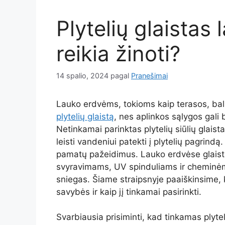
Plytelių glaistas
reikia žinoti?
14 spalio, 2024
pagal
Pranešimai
Lauko erdvėms, tokioms kaip terasos, balko
plytelių glaistą
, nes aplinkos sąlygos gali
Netinkamai parinktas plytelių siūlių glaistas
leisti vandeniui patekti į plytelių pagrindą.
pamatų pažeidimus. Lauko erdvėse glaista
svyravimams, UV spinduliams ir cheminėms
sniegas. Šiame straipsnyje paaiškinsime, ko
savybės ir kaip jį tinkamai pasirinkti.
Svarbiausia prisiminti, kad tinkamas plyteli