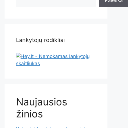
Paieška
Lankytojų rodikliai
Naujausios
žinios