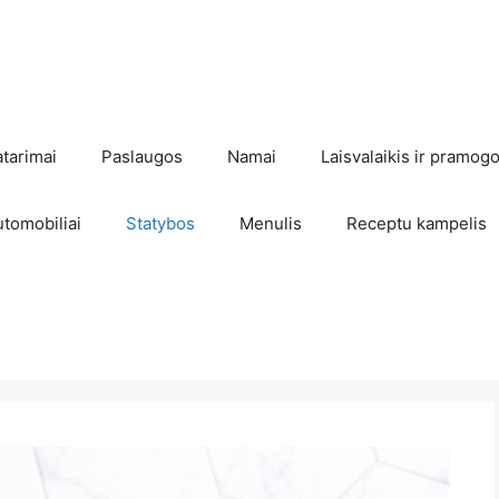
atarimai
Paslaugos
Namai
Laisvalaikis ir pramog
utomobiliai
Statybos
Menulis
Receptu kampelis