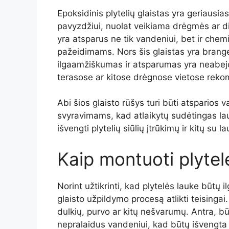
Epoksidinis plytelių glaistas yra geriausias
pavyzdžiui, nuolat veikiama drėgmės ar di
yra atsparus ne tik vandeniui, bet ir c
pažeidimams. Nors šis glaistas yra branges
ilgaamžiškumas ir atsparumas yra neabej
terasose ar kitose drėgnose vietose reko
Abi šios glaisto rūšys turi būti atsparios
svyravimams, kad atlaikytų sudėtingas lau
išvengti plytelių siūlių įtrūkimų ir kitų su
Kaip montuoti plytel
Norint užtikrinti, kad plytelės lauke būtų 
glaisto užpildymo procesą atlikti teisingai.
dulkių, purvo ar kitų nešvarumų. Antra, būti
nepralaidus vandeniui, kad būtų išvengta 