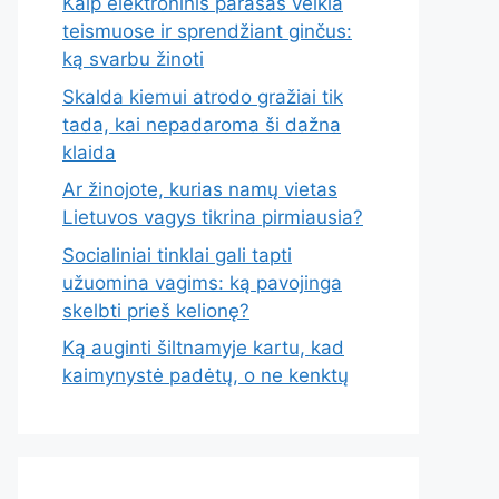
Kaip elektroninis parašas veikia
teismuose ir sprendžiant ginčus:
ką svarbu žinoti
Skalda kiemui atrodo gražiai tik
tada, kai nepadaroma ši dažna
klaida
Ar žinojote, kurias namų vietas
Lietuvos vagys tikrina pirmiausia?
Socialiniai tinklai gali tapti
užuomina vagims: ką pavojinga
skelbti prieš kelionę?
Ką auginti šiltnamyje kartu, kad
kaimynystė padėtų, o ne kenktų