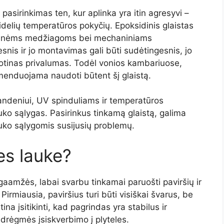
 pasirinkimas ten, kur aplinka yra itin agresyvi –
delių temperatūros pokyčių. Epoksidinis glaistas
heminėms medžiagoms bei mechaniniams
nis ir jo montavimas gali būti sudėtingesnis, jo
otinas privalumas. Todėl vonios kambariuose,
menduojama naudoti būtent šį glaistą.
 vandeniui, UV spinduliams ir temperatūros
ko sąlygas. Pasirinkus tinkamą glaistą, galima
 lauko sąlygomis susijusių problemų.
es lauke?
ilgaamžės, labai svarbu tinkamai paruošti paviršių ir
 Pirmiausia, paviršius turi būti visiškai švarus, be
na įsitikinti, kad pagrindas yra stabilus ir
drėgmės įsiskverbimo į plyteles.