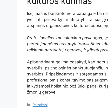
kultūros kūrimas
Išėjimas iš bankroto nėra pabaiga – tai na
įvertinti, pertvarkyti ir atstatyti. Tai susij
atsparios organizacinės kultūros puoselėj
Profesionalios konsultavimo paslaugos, yp
padėti įmonėms nustatyti tobulintinas srit
teikiama darbuotojų gerovei, ir įdiegti pris
Apibendrinant galima pasakyti, kad nors ska
svarbūs, psichologinės bankrutuojančių į
svarbios. Pripažindamos ir spręsdamos 
profesionaliomis konsultavimo paslaugomis,
laikydamosi holistinio požiūrio, pagal kurį
žmonių gerovei.
Kategorijos
Patarimai