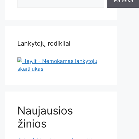
Paieška
Lankytojų rodikliai
Naujausios
žinios