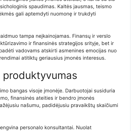
psichologinis spaudimas. Kaltės jausmas, teismo
sėkmės gali aptemdyti nuomonę ir trukdyti
vaidmuo tampa neįkainojamas. Finansų ir verslo
ktūrizavimo ir finansinės strategijos srityje, bet ir
ali padėti vadovams atskirti asmenines emocijas nuo
prendimai atitiktų geriausius įmonės interesus.
r produktyvumas
rimo bangas visoje įmonėje. Darbuotojai susiduria
mo, finansinės ateities ir bendro įmonės
umažėjusiu našumu, padidėjusiu pravaikštų skaičiumi
lengvina personalo konsultantai. Nuolat