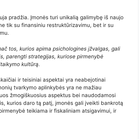
uja pradžia. Įmonės turi unikalią galimybę iš naujo
ę ne tik su finansiniu restruktūrizavimu, bet ir su
imu.
ač tos, kurios apima psichologines įžvalgas, gali
is, parengti strategijas, kuriose pirmenybė
itaikymo kultūrą.
ičiai ir teisiniai aspektai yra neabejotinai
monių tvarkymo aplinkybės yra ne mažiau
šiuos žmogiškuosius aspektus bei naudodamosi
 kurios daro tą patį, įmonės gali įveikti bankrotą
 pirmenybė teikiama ir fiskaliniam atsigavimui, ir