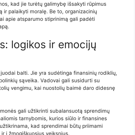
os, kad jie turėtų galimybę išsakyti rūpimus
ą ir palaikyti moralę. Be to, organizacinių
i apie atsparumo stiprinimą gali padėti
apą.
: logikos ir emocijų
dai balti. Jie yra sudėtinga finansinių rodiklių,
polinkių sąveika. Vadovai gali susidurti su
stolių vengimu, kai nuostolių baimė daro didesnę
monės gali užtikrinti subalansuotą sprendimų
liomis tarnybomis, kurios siūlo ir finansines
, užtikrinama, kad sprendimai būtų priimami
, ir į žmogiškuosius veiksnius.