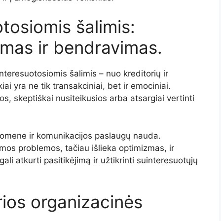
otosiomis šalimis:
imas ir bendravimas.
nteresuotosiomis šalimis – nuo kreditorių ir
kiai yra ne tik transakciniai, bet ir emociniai.
os, skeptiškai nusiteikusios arba atsargiai vertinti
suomene ir komunikacijos paslaugų nauda.
os problemos, tačiau išlieka optimizmas, ir
i atkurti pasitikėjimą ir užtikrinti suinteresuotųjų
arios organizacinės