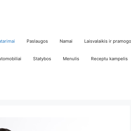
atarimai
Paslaugos
Namai
Laisvalaikis ir pramog
utomobiliai
Statybos
Menulis
Receptu kampelis