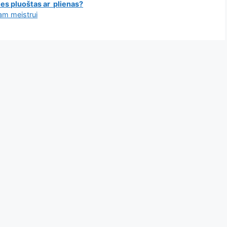
lies pluoštas ar plienas?
nam meistrui