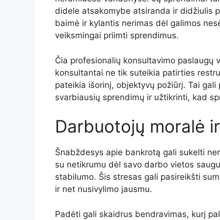
didele atsakomybe atsiranda ir didžiulis 
baimė ir kylantis nerimas dėl galimos ne
veiksmingai priimti sprendimus.
Čia profesionalių konsultavimo paslaugų 
konsultantai ne tik suteikia patirties restru
pateikia išorinį, objektyvų požiūrį. Tai g
svarbiausių sprendimų ir užtikrinti, kad s
Darbuotojų moralė i
Šnabždesys apie bankrotą gali sukelti ne
su netikrumu dėl savo darbo vietos saugu
stabilumo. Šis stresas gali pasireikšti s
ir net nusivylimo jausmu.
Padėti gali skaidrus bendravimas, kurį pa