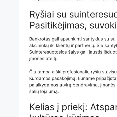
Ryšiai su suinteresu
Pasitikėjimas, suvok
Bankrotas gali apsunkinti santykius su sui
akcininkų iki klientų ir partnerių. Šie santy
Suinteresuotosios šalys gali jaustis išduot
įmonės ateitį.
Čia tampa aiški profesionalių ryšių su vi
Kurdamos pasakojimą, kuriame pripažįstam
palaikydamos atvirą bendravimą, įmonės gal
šalių lojalumą.
Kelias į priekį: Atsp