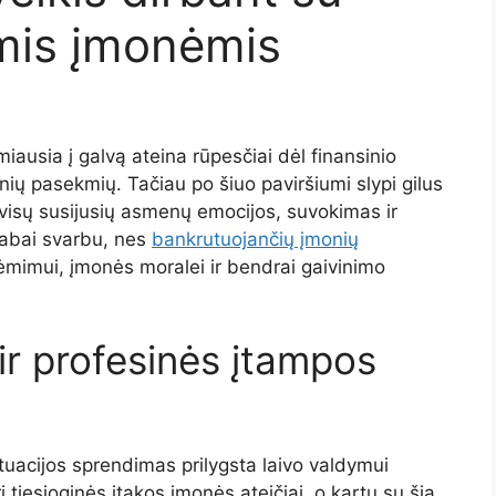
mis įmonėmis
miausia į galvą ateina rūpesčiai dėl finansinio
sinių pasekmių. Tačiau po šiuo paviršiumi slypi gilus
 visų susijusių asmenų emocijos, suvokimas ir
labai svarbu, nes
bankrutuojančių įmonių
iėmimui, įmonės moralei ir bendrai gaivinimo
ir profesinės įtampos
uacijos sprendimas prilygsta laivo valdymui
tiesioginės įtakos įmonės ateičiai, o kartu su šia