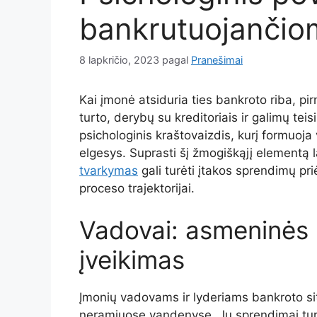
bankrutuojančio
8 lapkričio, 2023
pagal
Pranešimai
Kai įmonė atsiduria ties bankroto riba, pir
turto, derybų su kreditoriais ir galimų tei
psichologinis kraštovaizdis, kurį formuoja
elgesys. Suprasti šį žmogiškąjį elementą 
tvarkymas
gali turėti įtakos sprendimų pr
proceso trajektorijai.
Vadovai: asmeninės 
įveikimas
Įmonių vadovams ir lyderiams bankroto sit
neramiuose vandenyse. Jų sprendimai turi 