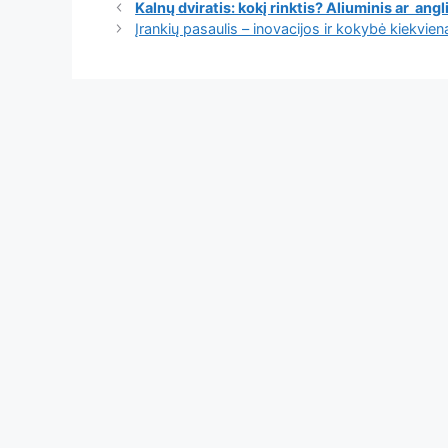
Kalnų dviratis: kokį rinktis? Aliuminis ar ang
Įrankių pasaulis – inovacijos ir kokybė kiekvie