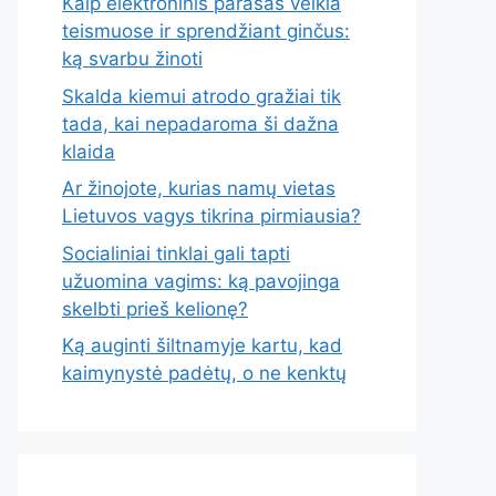
Kaip elektroninis parašas veikia
teismuose ir sprendžiant ginčus:
ką svarbu žinoti
Skalda kiemui atrodo gražiai tik
tada, kai nepadaroma ši dažna
klaida
Ar žinojote, kurias namų vietas
Lietuvos vagys tikrina pirmiausia?
Socialiniai tinklai gali tapti
užuomina vagims: ką pavojinga
skelbti prieš kelionę?
Ką auginti šiltnamyje kartu, kad
kaimynystė padėtų, o ne kenktų