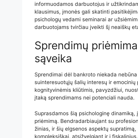
informuodamos darbuotojus ir užtikrindam
klausimus, įmonės gali skatinti pasitikėjim
psichologų vedami seminarai ar užsiėmima
darbuotojams tvirčiau įveikti šį neaiškų et
Sprendimų priėmimas
sąveika
Sprendimai dėl bankroto niekada nebūna juo
suinteresuotųjų šalių interesų ir emocinių 
kognityvinėmis kliūtimis, pavyzdžiui, nuo
įtaką sprendimams nei potenciali nauda.
Suprasdamos šią psichologinę dinamiką, į
priėmimą. Bendradarbiaujant su profesiona
žinias, ir šių elgsenos aspektų supratimą
kompleksiškai, atsižvelgiant ir į fiskalinius