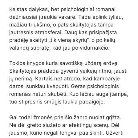
Keistas dalykas, bet psichologiniai romanai
dažniausiai įtraukia vakare. Tada aplink tyliau,
mažiau triukšmo, o pats skaitytojas tampa
jautresnis atmosferai. Daug kas prisipažįsta
pradėję skaityti „tik vieną skyrių“, o po kelių
valandų supratę, kad jau po vidurnakčio.
Tokios knygos kuria savotišką uždarą erdvę.
Skaitytojas pradeda gyventi veikėjų ritmu, jausti
jų nerimą. Kartais net atrodo, kad kambaryje
darosi sunkiau kvėpuoti. Geras psichologinis
romanas neturi skubėti. Kuo lėčiau auga įtampa,
tuo stipresnis smūgis laukia pabaigoje.
Gal todėl žmonės prie šio žanro nuolat grįžta.
Ne dėl greito siužeto ar efektingų scenų. Dėl
jausmo, kurio negali lengvai paaiškinti. Užverti