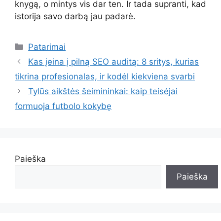
knygą, o mintys vis dar ten. Ir tada supranti, kad
istorija savo darbą jau padarė.
Kategorijos
Patarimai
Kas įeina į pilną SEO auditą: 8 sritys, kurias
tikrina profesionalas, ir kodėl kiekviena svarbi
Tylūs aikštės šeimininkai: kaip teisėjai
formuoja futbolo kokybę
Paieška
Paieška