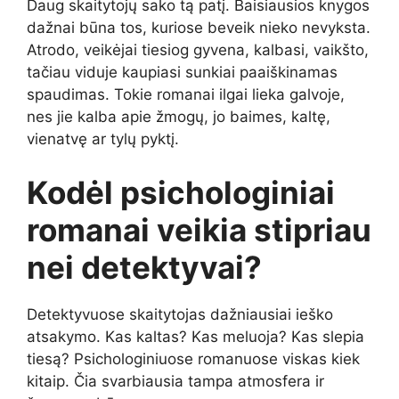
Daug skaitytojų sako tą patį. Baisiausios knygos
dažnai būna tos, kuriose beveik nieko nevyksta.
Atrodo, veikėjai tiesiog gyvena, kalbasi, vaikšto,
tačiau viduje kaupiasi sunkiai paaiškinamas
spaudimas. Tokie romanai ilgai lieka galvoje,
nes jie kalba apie žmogų, jo baimes, kaltę,
vienatvę ar tylų pyktį.
Kodėl psichologiniai
romanai veikia stipriau
nei detektyvai?
Detektyvuose skaitytojas dažniausiai ieško
atsakymo. Kas kaltas? Kas meluoja? Kas slepia
tiesą? Psichologiniuose romanuose viskas kiek
kitaip. Čia svarbiausia tampa atmosfera ir