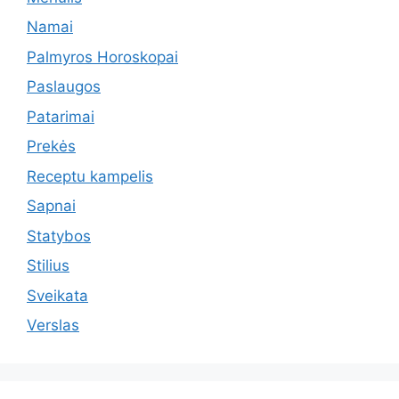
Namai
Palmyros Horoskopai
Paslaugos
Patarimai
Prekės
Receptu kampelis
Sapnai
Statybos
Stilius
Sveikata
Verslas