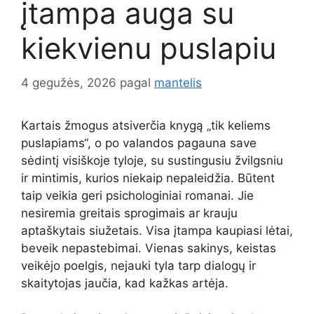
įtampa auga su
kiekvienu puslapiu
4 gegužės, 2026
pagal
mantelis
Kartais žmogus atsiverčia knygą „tik keliems
puslapiams“, o po valandos pagauna save
sėdintį visiškoje tyloje, su sustingusiu žvilgsniu
ir mintimis, kurios niekaip nepaleidžia. Būtent
taip veikia geri psichologiniai romanai. Jie
nesiremia greitais sprogimais ar krauju
aptaškytais siužetais. Visa įtampa kaupiasi lėtai,
beveik nepastebimai. Vienas sakinys, keistas
veikėjo poelgis, nejauki tyla tarp dialogų ir
skaitytojas jaučia, kad kažkas artėja.