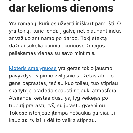
dar kelioms dienoms
Yra romanų, kuriuos užverti ir iškart pamiršti. O
yra tokių, kurie lenda į galvą net plaunant indus
ar važiuojant namo po darbo. Tokį efektą
dažnai sukelia kūriniai, kuriuose žmogus
paliekamas vienas su savo mintimis.
Moteris smėlynuose
yra geras tokio jausmo
pavyzdys. Iš pirmo žvilgsnio siužetas atrodo
gana paprastas, tačiau kuo toliau, tuo stipriau
skaitytoją pradeda spausti nejauki atmosfera.
Atsiranda keistas dusulys, lyg veikėjas po
truputį prarastų ryšį su įprastu gyvenimu.
Tokiose istorijose įtampa nešaukia garsiai. Ji
kaupiasi tyliai ir dėl to veikia stipriau.