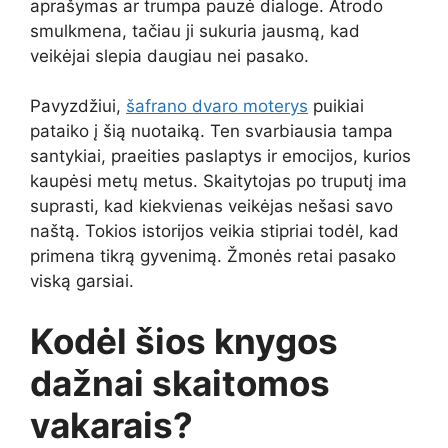
aprašymas ar trumpa pauzė dialoge. Atrodo
smulkmena, tačiau ji sukuria jausmą, kad
veikėjai slepia daugiau nei pasako.
Pavyzdžiui,
šafrano dvaro moterys
puikiai
pataiko į šią nuotaiką. Ten svarbiausia tampa
santykiai, praeities paslaptys ir emocijos, kurios
kaupėsi metų metus. Skaitytojas po truputį ima
suprasti, kad kiekvienas veikėjas nešasi savo
naštą. Tokios istorijos veikia stipriai todėl, kad
primena tikrą gyvenimą. Žmonės retai pasako
viską garsiai.
Kodėl šios knygos
dažnai skaitomos
vakarais?