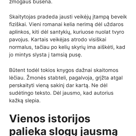
žmogaus būsena.
Skaitytojas pradeda jausti veikėjų įtampą beveik
fiziškai. Vieni romanai kelia nerimą dėl uždaros
aplinkos, kiti dėl santykių, kuriuose nuolat tvyro
pavojus. Kartais veikėjas atrodo visiškai
normalus, tačiau po kelių skyrių ima aiškėti, kad
jo mintys slysta į tamsią pusę.
Būtent todėl tokios knygos dažnai skaitomos
lėčiau. Žmonės stabteli, pagalvoja, grįžta atgal
perskaityti vieną sakinį dar kartą. Ne dėl
sudėtingo teksto. Dėl jausmo, kad autorius
kažką slepia.
Vienos istorijos
palieka slogų jausmą