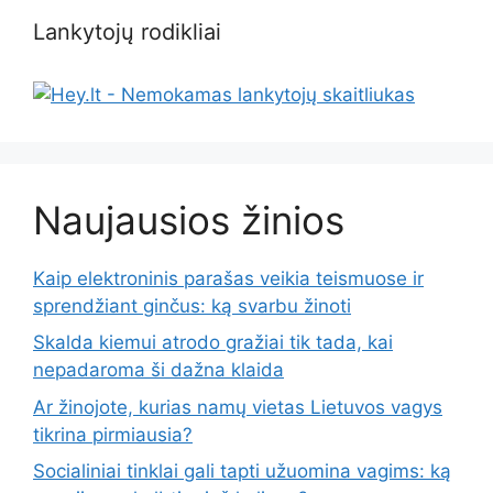
Lankytojų rodikliai
Naujausios žinios
Kaip elektroninis parašas veikia teismuose ir
sprendžiant ginčus: ką svarbu žinoti
Skalda kiemui atrodo gražiai tik tada, kai
nepadaroma ši dažna klaida
Ar žinojote, kurias namų vietas Lietuvos vagys
tikrina pirmiausia?
Socialiniai tinklai gali tapti užuomina vagims: ką