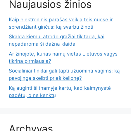
Naujausios žinios
Kaip elektroninis parašas veikia teismuose ir
sprendžiant ginčus: ką svarbu žinoti
Skalda kiemui atrodo gražiai tik tada, kai
nepadaroma ši dažna klaida
Ar žinojote, kurias namų vietas Lietuvos vagys
tikrina pirmiausia?
Socialiniai tinklai gali tapti užuomina vagims: ką
pavojinga skelbti prieš kelionę?
Ką auginti šiltnamyje kartu, kad kaimynystė
padėtų, o ne kenktų
Archyvas