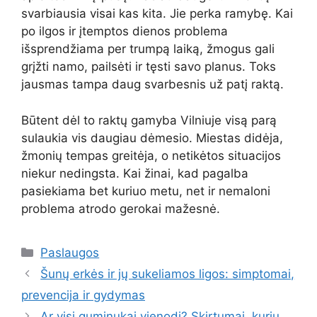
svarbiausia visai kas kita. Jie perka ramybę. Kai
po ilgos ir įtemptos dienos problema
išsprendžiama per trumpą laiką, žmogus gali
grįžti namo, pailsėti ir tęsti savo planus. Toks
jausmas tampa daug svarbesnis už patį raktą.
Būtent dėl to raktų gamyba Vilniuje visą parą
sulaukia vis daugiau dėmesio. Miestas didėja,
žmonių tempas greitėja, o netikėtos situacijos
niekur nedingsta. Kai žinai, kad pagalba
pasiekiama bet kuriuo metu, net ir nemaloni
problema atrodo gerokai mažesnė.
Kategorijos
Paslaugos
Šunų erkės ir jų sukeliamos ligos: simptomai,
prevencija ir gydymas
Ar visi guminukai vienodi? Skirtumai, kurių