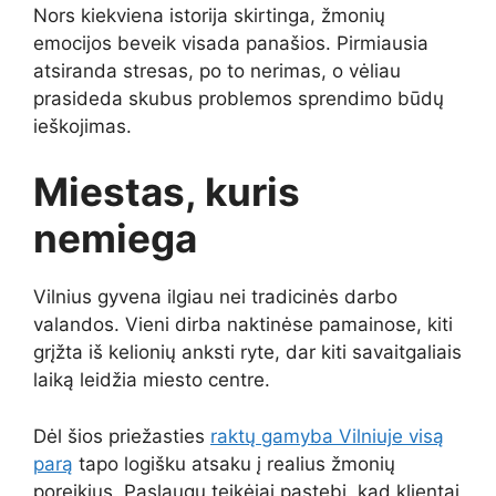
Nors kiekviena istorija skirtinga, žmonių
emocijos beveik visada panašios. Pirmiausia
atsiranda stresas, po to nerimas, o vėliau
prasideda skubus problemos sprendimo būdų
ieškojimas.
Miestas, kuris
nemiega
Vilnius gyvena ilgiau nei tradicinės darbo
valandos. Vieni dirba naktinėse pamainose, kiti
grįžta iš kelionių anksti ryte, dar kiti savaitgaliais
laiką leidžia miesto centre.
Dėl šios priežasties
raktų gamyba Vilniuje visą
parą
tapo logišku atsaku į realius žmonių
poreikius. Paslaugų teikėjai pastebi, kad klientai