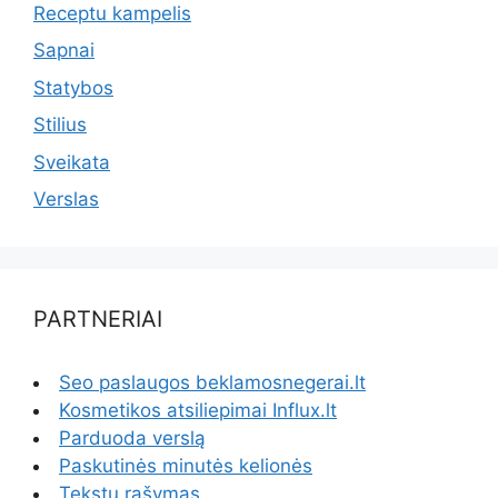
Receptu kampelis
Sapnai
Statybos
Stilius
Sveikata
Verslas
PARTNERIAI
Seo paslaugos beklamosnegerai.lt
Kosmetikos atsiliepimai Influx.lt
Parduoda verslą
Paskutinės minutės kelionės
Tekstų rašymas