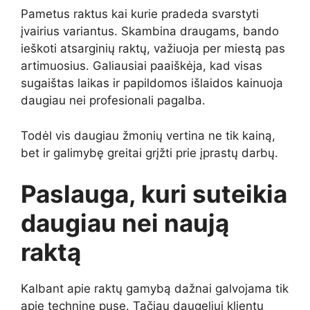
Pametus raktus kai kurie pradeda svarstyti
įvairius variantus. Skambina draugams, bando
ieškoti atsarginių raktų, važiuoja per miestą pas
artimuosius. Galiausiai paaiškėja, kad visas
sugaištas laikas ir papildomos išlaidos kainuoja
daugiau nei profesionali pagalba.
Todėl vis daugiau žmonių vertina ne tik kainą,
bet ir galimybę greitai grįžti prie įprastų darbų.
Paslauga, kuri suteikia
daugiau nei naują
raktą
Kalbant apie raktų gamybą dažnai galvojama tik
apie techninę pusę. Tačiau daugeliui klientų