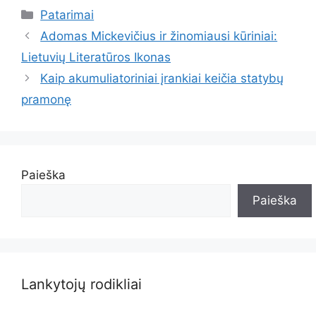
Kategorijos
Patarimai
Adomas Mickevičius ir žinomiausi kūriniai:
Lietuvių Literatūros Ikonas
Kaip akumuliatoriniai įrankiai keičia statybų
pramonę
Paieška
Paieška
Lankytojų rodikliai