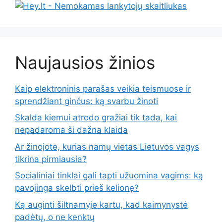
Naujausios žinios
Kaip elektroninis parašas veikia teismuose ir
sprendžiant ginčus: ką svarbu žinoti
Skalda kiemui atrodo gražiai tik tada, kai
nepadaroma ši dažna klaida
Ar žinojote, kurias namų vietas Lietuvos vagys
tikrina pirmiausia?
Socialiniai tinklai gali tapti užuomina vagims: ką
pavojinga skelbti prieš kelionę?
Ką auginti šiltnamyje kartu, kad kaimynystė
padėtų, o ne kenktų