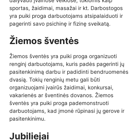
dalyvauti įvairiose veiklose, tokiomis kaip
sportas, žaidimai, masažai ir kt. Darbostogos
yra puiki proga darbuotojams atsipalaiduoti ir
pagerinti savo psichinę ir fizinę sveikatą.
Žiemos šventės
Žiemos šventės yra puiki proga organizuoti
renginį darbuotojams, kuris padės pagerinti jų
pasitenkinimą darbu ir padidinti bendruomenės
dvasią. Tokių renginių metu gali būti
organizuojami įvairūs žaidimai, konkursai,
vakarienės ar šventinės dovanos. Žiemos
šventės yra puiki proga pademonstruoti
darbuotojams, kad įmonė rūpinasi jų gerove ir
pasitenkinimu.
Jubiliejai