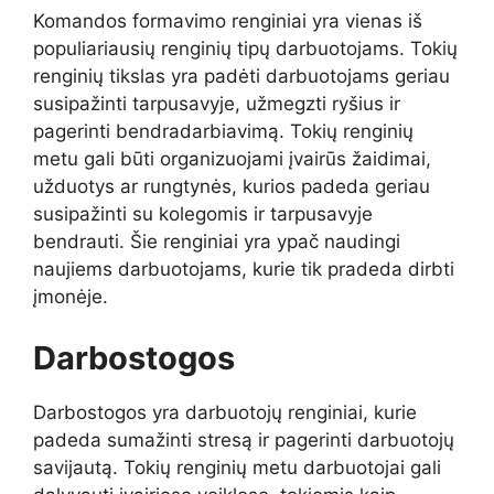
Komandos formavimo renginiai yra vienas iš
populiariausių renginių tipų darbuotojams. Tokių
renginių tikslas yra padėti darbuotojams geriau
susipažinti tarpusavyje, užmegzti ryšius ir
pagerinti bendradarbiavimą. Tokių renginių
metu gali būti organizuojami įvairūs žaidimai,
užduotys ar rungtynės, kurios padeda geriau
susipažinti su kolegomis ir tarpusavyje
bendrauti. Šie renginiai yra ypač naudingi
naujiems darbuotojams, kurie tik pradeda dirbti
įmonėje.
Darbostogos
Darbostogos yra darbuotojų renginiai, kurie
padeda sumažinti stresą ir pagerinti darbuotojų
savijautą. Tokių renginių metu darbuotojai gali