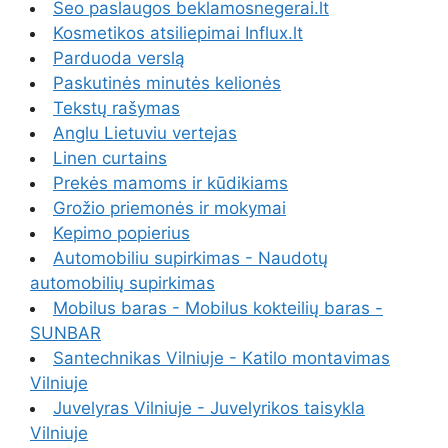
Seo paslaugos beklamosnegerai.lt
Kosmetikos atsiliepimai Influx.lt
Parduoda verslą
Paskutinės minutės kelionės
Tekstų rašymas
Anglu Lietuviu vertejas
Linen curtains
Prekės mamoms ir kūdikiams
Grožio priemonės ir mokymai
Kepimo popierius
Automobiliu supirkimas - Naudotų
automobilių supirkimas
Mobilus baras - Mobilus kokteilių baras -
SUNBAR
Santechnikas Vilniuje - Katilo montavimas
Vilniuje
Juvelyras Vilniuje - Juvelyrikos taisykla
Vilniuje