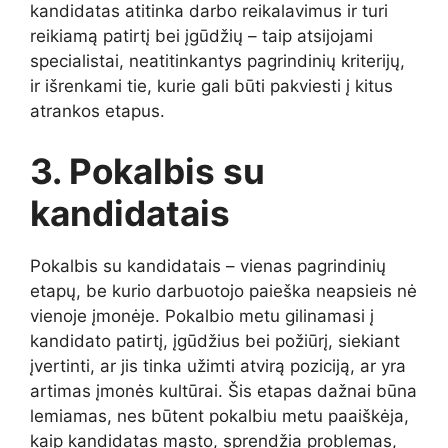
kandidatas atitinka darbo reikalavimus ir turi
reikiamą patirtį bei įgūdžių – taip atsijojami
specialistai, neatitinkantys pagrindinių kriterijų,
ir išrenkami tie, kurie gali būti pakviesti į kitus
atrankos etapus.
3. Pokalbis su
kandidatais
Pokalbis su kandidatais – vienas pagrindinių
etapų, be kurio darbuotojo paieška neapsieis nė
vienoje įmonėje. Pokalbio metu gilinamasi į
kandidato patirtį, įgūdžius bei požiūrį, siekiant
įvertinti, ar jis tinka užimti atvirą poziciją, ar yra
artimas įmonės kultūrai. Šis etapas dažnai būna
lemiamas, nes būtent pokalbiu metu paaiškėja,
kaip kandidatas mąsto, sprendžia problemas,