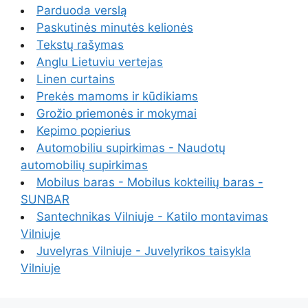
Parduoda verslą
Paskutinės minutės kelionės
Tekstų rašymas
Anglu Lietuviu vertejas
Linen curtains
Prekės mamoms ir kūdikiams
Grožio priemonės ir mokymai
Kepimo popierius
Automobiliu supirkimas - Naudotų
automobilių supirkimas
Mobilus baras - Mobilus kokteilių baras -
SUNBAR
Santechnikas Vilniuje - Katilo montavimas
Vilniuje
Juvelyras Vilniuje - Juvelyrikos taisykla
Vilniuje