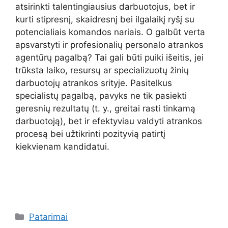
atsirinkti talentingiausius darbuotojus, bet ir
kurti stipresnį, skaidresnį bei ilgalaikį ryšį su
potencialiais komandos nariais. O galbūt verta
apsvarstyti ir profesionalių personalo atrankos
agentūrų pagalbą? Tai gali būti puiki išeitis, jei
trūksta laiko, resursų ar specializuotų žinių
darbuotojų atrankos srityje. Pasitelkus
specialistų pagalbą, pavyks ne tik pasiekti
geresnių rezultatų (t. y., greitai rasti tinkamą
darbuotoją), bet ir efektyviau valdyti atrankos
procesą bei užtikrinti pozityvią patirtį
kiekvienam kandidatui.
Kategorijos
Patarimai