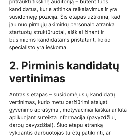
pritraukti tikslinę auditoriją – būtent tuos
kandidatus, kurie atitinka reikalavimus ir yra
susidomėję pozicija. Šis etapas užtikrina, kad
jau nuo pirmųjų akimirkų personalo atranka
startuotų struktūruotai, aiškiai žinant ir
būsimiems kandidatams pristatant, kokio
specialisto yra ieškoma.
2. Pirminis kandidatų
vertinimas
Antrasis etapas – susidomėjusių kandidatų
vertinimas, kurio metu peržiūrimi atsiųsti
gyvenimo aprašymai, motyvaciniai laiškai ar kita
aplikuojant suteikta informacija (pavyzdžiui,
darbų pavyzdžiai). Šiuo etapu atranką
vykdantis darbuotojas turėtų patikrinti, ar