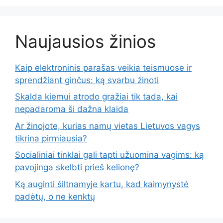
Naujausios žinios
Kaip elektroninis parašas veikia teismuose ir
sprendžiant ginčus: ką svarbu žinoti
Skalda kiemui atrodo gražiai tik tada, kai
nepadaroma ši dažna klaida
Ar žinojote, kurias namų vietas Lietuvos vagys
tikrina pirmiausia?
Socialiniai tinklai gali tapti užuomina vagims: ką
pavojinga skelbti prieš kelionę?
Ką auginti šiltnamyje kartu, kad kaimynystė
padėtų, o ne kenktų