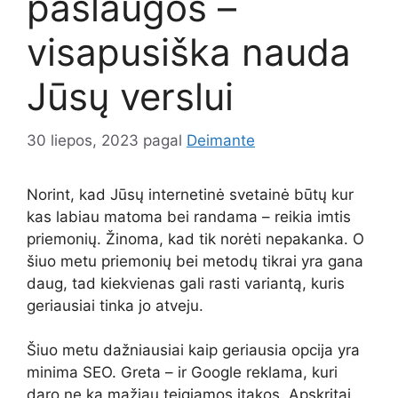
paslaugos –
visapusiška nauda
Jūsų verslui
30 liepos, 2023
pagal
Deimante
Norint, kad Jūsų internetinė svetainė būtų kur
kas labiau matoma bei randama – reikia imtis
priemonių. Žinoma, kad tik norėti nepakanka. O
šiuo metu priemonių bei metodų tikrai yra gana
daug, tad kiekvienas gali rasti variantą, kuris
geriausiai tinka jo atveju.
Šiuo metu dažniausiai kaip geriausia opcija yra
minima SEO. Greta – ir Google reklama, kuri
daro ne ką mažiau teigiamos įtakos. Apskritai