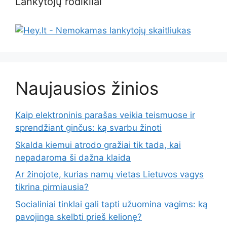
Lankytojų rodikliai
Naujausios žinios
Kaip elektroninis parašas veikia teismuose ir
sprendžiant ginčus: ką svarbu žinoti
Skalda kiemui atrodo gražiai tik tada, kai
nepadaroma ši dažna klaida
Ar žinojote, kurias namų vietas Lietuvos vagys
tikrina pirmiausia?
Socialiniai tinklai gali tapti užuomina vagims: ką
pavojinga skelbti prieš kelionę?