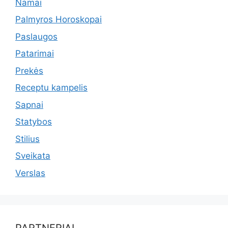
Namai
Palmyros Horoskopai
Paslaugos
Patarimai
Prekės
Receptu kampelis
Sapnai
Statybos
Stilius
Sveikata
Verslas
PARTNERIAI