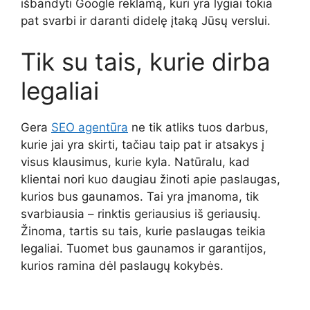
išbandyti Google reklamą, kuri yra lygiai tokia
pat svarbi ir daranti didelę įtaką Jūsų verslui.
Tik su tais, kurie dirba
legaliai
Gera
SEO agentūra
ne tik atliks tuos darbus,
kurie jai yra skirti, tačiau taip pat ir atsakys į
visus klausimus, kurie kyla. Natūralu, kad
klientai nori kuo daugiau žinoti apie paslaugas,
kurios bus gaunamos. Tai yra įmanoma, tik
svarbiausia – rinktis geriausius iš geriausių.
Žinoma, tartis su tais, kurie paslaugas teikia
legaliai. Tuomet bus gaunamos ir garantijos,
kurios ramina dėl paslaugų kokybės.