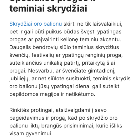
teminiai skrydžiai
Skrydžiai oro balionu
skirti ne tik laisvalaikiui,
bet ir gali būti puikus būdas švęsti ypatingas
progas ar paįvairinti kelionę teminiu akcentu.
Daugelis bendrovių siūlo teminius skrydžius
švenčių, festivalių ar ypatingų renginių proga,
suteikiančius unikalią patirtį, pritaikytą šiai
progai. Nesvarbu, ar švenčiate gimtadienį,
jubiliejų, ar net siūlote susituokti, teminis skrydis
oro balionu jūsų ypatingai dienai gali suteikti
papildomos magijos ir netikėtumo.
Rinkitės protingai, atsižvelgdami į savo
pageidavimus ir progą, kad po skrydžio oro
balionu liktų brangūs prisiminimai, kurie išliks
visam gyvenimui.