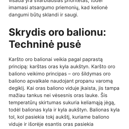
visada yra svarbiausias prioritetas, todėl
imamasi atsargumo priemonių, kad kelionė
dangumi būtų sklandi ir saugi.
Skrydis oro balionu:
Techninė pusė
Karšto oro balionai veikia pagal paprastą
principą: karštas oras kyla aukštyn. Karšto oro
baliono veikimo principas – oro šildymas oro
baliono apvalkale naudojant propanu varomą
degiklį. Kai oras baliono viduje įkaista, jis tampa
mažiau tankus nei vėsesnis oras lauke. Šis
temperatūrų skirtumas sukuria keliamąją jėgą,
todėl balionas kyla ir kyla aukštyn. Balionas kyla
tol, kol pasiekia tokį aukštį, kuriame baliono
viduje ir išorėje esantis oras pasiekia