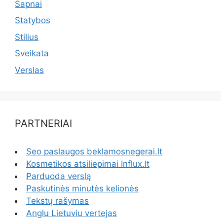
Sapnai
Statybos
Stilius
Sveikata
Verslas
PARTNERIAI
Seo paslaugos beklamosnegerai.lt
Kosmetikos atsiliepimai Influx.lt
Parduoda verslą
Paskutinės minutės kelionės
Tekstų rašymas
Anglu Lietuviu vertejas