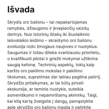
Išvada
Skrydis oro balionu – tai nepakartojamas
ramybės, džiaugsmo ir įkvepiančių vaizdų
derinys. Nuo istorinių ištakų iki šiuolaikinio
laisvalaikio leidimo – skraidymo oro balionu
evoliucija rodo žmogaus naujoves ir nuotykius.
Saugumas ir toliau išlieka svarbiausiu prioritetu,
o kvalifikuoti pilotai ir griežti mokymai užtikrina
saugią kelionę. Techninių aspektų, tokių kaip
karšto oro pakilimo mokslas ir pakilimo
tikslumas, supratimas dar labiau pagilina patirtį.
Skrydžio pritaikymas, ar tai būtų privati
ekskursija, ar teminis nuotykis, suteikia
asmeniškumo ir nepamirštamų akimirkų. Taigi,
kai kitą kartą žvelgsite į dangų, pamąstykite
apie skrydžio oro balionu magiją ir patirkite