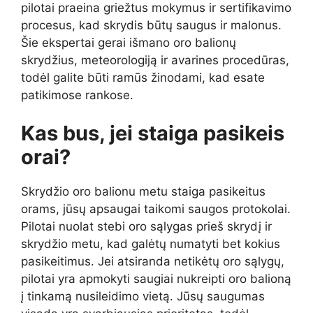
pilotai praeina griežtus mokymus ir sertifikavimo
procesus, kad skrydis būtų saugus ir malonus.
Šie ekspertai gerai išmano oro balionų
skrydžius, meteorologiją ir avarines procedūras,
todėl galite būti ramūs žinodami, kad esate
patikimose rankose.
Kas bus, jei staiga pasikeis
orai?
Skrydžio oro balionu metu staiga pasikeitus
orams, jūsų apsaugai taikomi saugos protokolai.
Pilotai nuolat stebi oro sąlygas prieš skrydį ir
skrydžio metu, kad galėtų numatyti bet kokius
pasikeitimus. Jei atsiranda netikėtų oro sąlygų,
pilotai yra apmokyti saugiai nukreipti oro balioną
į tinkamą nusileidimo vietą. Jūsų saugumas