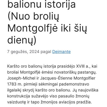
balionu istorija
(Nuo brolių
Montgolfjė iki šių
dienų)
7 gegužės, 2024
pagal
Deimante
Karšto oro balionų istorija prasidėjo XVIII a., kai
broliai Montgolfjė ėmėsi novatoriškų pastangų.
Joseph-Michel ir Jacques-Étienne Montgolfier
1783 m. pirmieji sėkmingai pademonstravo
ilgalaikį skrydį karšto oro balionu. Jų naujoviška
konstrukcija sužavėjo viso pasaulio žmonių
vaizduotę ir tapo žmonijos aviacijos pradžia.