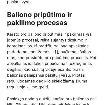
pusiausvyrą.
Baliono pripūtimo ir
pakilimo procesas
Karšto oro baliono pripūtimas ir pakilimas yra
įdomūs procesai, reikalaujantys tikslumo ir
koordinacijos. Iš pradžių baliono apvalkalas
padedamas ant žemės ir į jį pučiamas šaltas
oras, kad prasidėtų oro pripūtimo procesas. Kai
apvalkalas iš dalies pripučiamas, uždegamas
degiklis, kad sušiltų viduje esantis oras ir
balionas palaipsniui pakiltų į viršų. Pilotas
reguliuodamas degiklio skleidžiamą šilumą
reguliuoja kilimo greitį.
Pasiekęs norimą aukštį, karšto oro balionas gali
kilti. Pilotas atleidžia visus tvirtinimo lynus ir