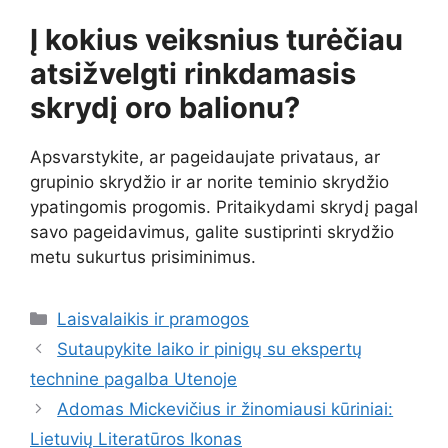
Į kokius veiksnius turėčiau
atsižvelgti rinkdamasis
skrydį oro balionu?
Apsvarstykite, ar pageidaujate privataus, ar
grupinio skrydžio ir ar norite teminio skrydžio
ypatingomis progomis. Pritaikydami skrydį pagal
savo pageidavimus, galite sustiprinti skrydžio
metu sukurtus prisiminimus.
Kategorijos
Laisvalaikis ir pramogos
Sutaupykite laiko ir pinigų su ekspertų
technine pagalba Utenoje
Adomas Mickevičius ir žinomiausi kūriniai:
Lietuvių Literatūros Ikonas