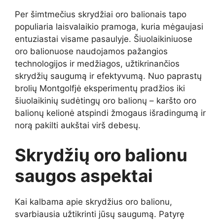
Per šimtmečius skrydžiai oro balionais tapo
populiaria laisvalaikio pramoga, kuria mėgaujasi
entuziastai visame pasaulyje. Šiuolaikiniuose
oro balionuose naudojamos pažangios
technologijos ir medžiagos, užtikrinančios
skrydžių saugumą ir efektyvumą. Nuo paprastų
brolių Montgolfjė eksperimentų pradžios iki
šiuolaikinių sudėtingų oro balionų – karšto oro
balionų kelionė atspindi žmogaus išradingumą ir
norą pakilti aukštai virš debesų.
Skrydžių oro balionu
saugos aspektai
Kai kalbama apie skrydžius oro balionu,
svarbiausia užtikrinti jūsų saugumą. Patyrę