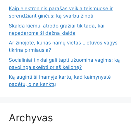
Kaip elektroninis parašas veikia teismuose ir
sprendžiant ginčus: ką svarbu žinoti
Skalda kiemui atrodo gražiai tik tada, kai
nepadaroma ši dažna klaida
Ar žinojote, kurias namų vietas Lietuvos vagys
tikrina pirmiausia?
Socialiniai tinklai gali tapti užuomina vagims: ką
pavojinga skelbti prieš kelionę?
Ką auginti šiltnamyje kartu, kad kaimynystė
padėtų, o ne kenktų
Archyvas