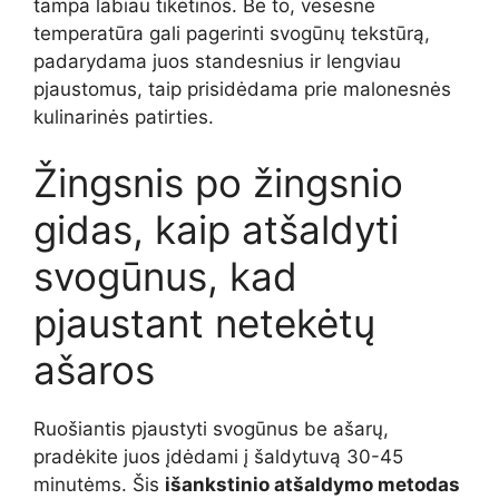
tampa labiau tikėtinos. Be to, vėsesnė
temperatūra gali pagerinti svogūnų tekstūrą,
padarydama juos standesnius ir lengviau
pjaustomus, taip prisidėdama prie malonesnės
kulinarinės patirties.
Žingsnis po žingsnio
gidas, kaip atšaldyti
svogūnus, kad
pjaustant netekėtų
ašaros
Ruošiantis pjaustyti svogūnus be ašarų,
pradėkite juos įdėdami į šaldytuvą 30-45
minutėms. Šis
išankstinio atšaldymo metodas