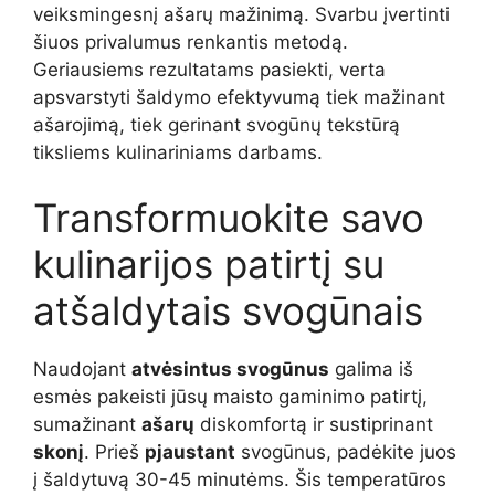
veiksmingesnį ašarų mažinimą. Svarbu įvertinti
šiuos privalumus renkantis metodą.
Geriausiems rezultatams pasiekti, verta
apsvarstyti šaldymo efektyvumą tiek mažinant
ašarojimą, tiek gerinant svogūnų tekstūrą
tiksliems kulinariniams darbams.
Transformuokite savo
kulinarijos patirtį su
atšaldytais svogūnais
Naudojant
atvėsintus svogūnus
galima iš
esmės pakeisti jūsų maisto gaminimo patirtį,
sumažinant
ašarų
diskomfortą ir sustiprinant
skonį
. Prieš
pjaustant
svogūnus, padėkite juos
į šaldytuvą 30-45 minutėms. Šis temperatūros