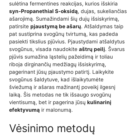
sulėtina fermentines reakcijas, kurios išskiria
syn-Propanethial S-oksidą
, dujas, sukeliančias
ašarojimą. Sumažindami šių dujų išsiskyrimą,
patirsite
pjaustymą be ašarų
. Atšaldymas taip
pat sustiprina svogūnų tvirtumą, kas padeda
pasiekti tikslius pjūvius. Pjaustydami atšaldytus
svogūnus, visada naudokite
aštrų peilį
. Švarus
pjūvis sumažina ląstelių pažeidimą ir toliau
riboja dirginančių medžiagų išsiskyrimą,
pagerinant jūsų pjaustymo patirtį. Laikykite
svogūnus šaldytuve, kad išlaikytumėte
šviežumą ir ašaras mažinantį poveikį ilgesnį
laiką. Šis metodas ne tik išsaugo svogūnų
vientisumą, bet ir pagerina jūsų
kulinarinį
efektyvumą
ir malonumą.
Vėsinimo metodų