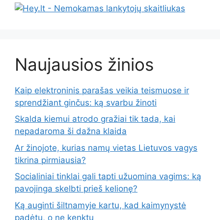
Naujausios žinios
Kaip elektroninis parašas veikia teismuose ir
sprendžiant ginčus: ką svarbu žinoti
Skalda kiemui atrodo gražiai tik tada, kai
nepadaroma ši dažna klaida
Ar žinojote, kurias namų vietas Lietuvos vagys
tikrina pirmiausia?
Socialiniai tinklai gali tapti užuomina vagims: ką
pavojinga skelbti prieš kelionę?
Ką auginti šiltnamyje kartu, kad kaimynystė
padėtų, o ne kenktų