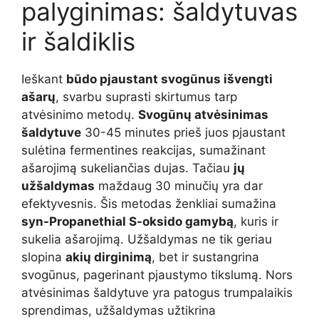
palyginimas: šaldytuvas
ir šaldiklis
Ieškant
būdo pjaustant svogūnus išvengti
ašarų
, svarbu suprasti skirtumus tarp
atvėsinimo metodų.
Svogūnų atvėsinimas
šaldytuve
30-45 minutes prieš juos pjaustant
sulėtina fermentines reakcijas, sumažinant
ašarojimą sukeliančias dujas. Tačiau
jų
užšaldymas
maždaug 30 minučių yra dar
efektyvesnis. Šis metodas ženkliai sumažina
syn-Propanethial S-oksido gamybą
, kuris ir
sukelia ašarojimą. Užšaldymas ne tik geriau
slopina
akių dirginimą
, bet ir sustangrina
svogūnus, pagerinant pjaustymo tikslumą. Nors
atvėsinimas šaldytuve yra patogus trumpalaikis
sprendimas, užšaldymas užtikrina