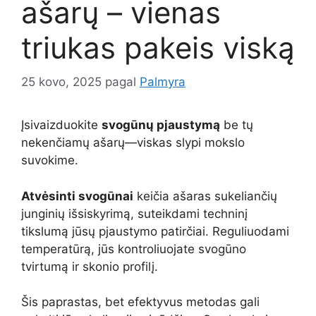
ašarų – vienas
triukas pakeis viską
25 kovo, 2025
pagal
Palmyra
Įsivaizduokite
svogūnų pjaustymą
be tų
nekenčiamų ašarų—viskas slypi mokslo
suvokime.
Atvėsinti svogūnai
keičia ašaras sukeliančių
junginių išsiskyrimą, suteikdami techninį
tikslumą jūsų pjaustymo patirčiai. Reguliuodami
temperatūrą, jūs kontroliuojate svogūno
tvirtumą ir skonio profilį.
Šis paprastas, bet efektyvus metodas gali