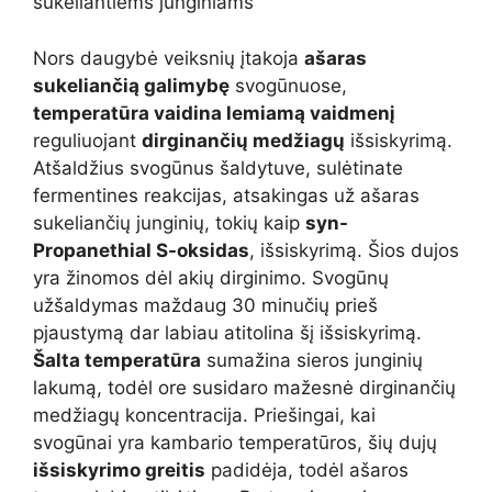
sukeliantiems junginiams
Nors daugybė veiksnių įtakoja
ašaras
sukeliančią galimybę
svogūnuose,
temperatūra vaidina lemiamą vaidmenį
reguliuojant
dirginančių medžiagų
išsiskyrimą.
Atšaldžius svogūnus šaldytuve, sulėtinate
fermentines reakcijas, atsakingas už ašaras
sukeliančių junginių, tokių kaip
syn-
Propanethial S-oksidas
, išsiskyrimą. Šios dujos
yra žinomos dėl akių dirginimo. Svogūnų
užšaldymas maždaug 30 minučių prieš
pjaustymą dar labiau atitolina šį išsiskyrimą.
Šalta temperatūra
sumažina sieros junginių
lakumą, todėl ore susidaro mažesnė dirginančių
medžiagų koncentracija. Priešingai, kai
svogūnai yra kambario temperatūros, šių dujų
išsiskyrimo greitis
padidėja, todėl ašaros