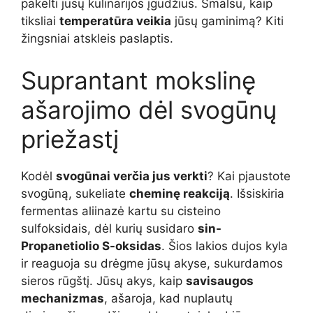
pakelti jūsų kulinarijos įgūdžius. Smalsu, kaip
tiksliai
temperatūra veikia
jūsų gaminimą? Kiti
žingsniai atskleis paslaptis.
Suprantant mokslinę
ašarojimo dėl svogūnų
priežastį
Kodėl
svogūnai verčia jus verkti
? Kai pjaustote
svogūną, sukeliate
cheminę reakciją
. Išsiskiria
fermentas aliinazė kartu su cisteino
sulfoksidais, dėl kurių susidaro
sin-
Propanetiolio S-oksidas
. Šios lakios dujos kyla
ir reaguoja su drėgme jūsų akyse, sukurdamos
sieros rūgštį. Jūsų akys, kaip
savisaugos
mechanizmas
, ašaroja, kad nuplautų