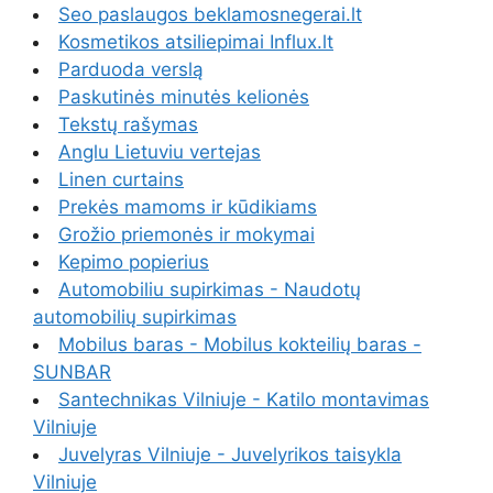
Seo paslaugos beklamosnegerai.lt
Kosmetikos atsiliepimai Influx.lt
Parduoda verslą
Paskutinės minutės kelionės
Tekstų rašymas
Anglu Lietuviu vertejas
Linen curtains
Prekės mamoms ir kūdikiams
Grožio priemonės ir mokymai
Kepimo popierius
Automobiliu supirkimas - Naudotų
automobilių supirkimas
Mobilus baras - Mobilus kokteilių baras -
SUNBAR
Santechnikas Vilniuje - Katilo montavimas
Vilniuje
Juvelyras Vilniuje - Juvelyrikos taisykla
Vilniuje