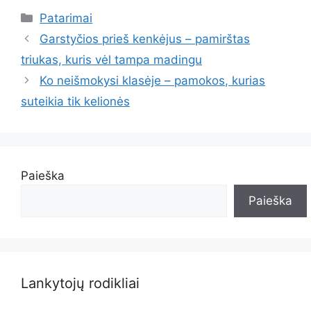
Kategorijos
Patarimai
Garstyčios prieš kenkėjus – pamirštas
triukas, kuris vėl tampa madingu
Ko neišmokysi klasėje – pamokos, kurias
suteikia tik kelionės
Paieška
Paieška
Lankytojų rodikliai