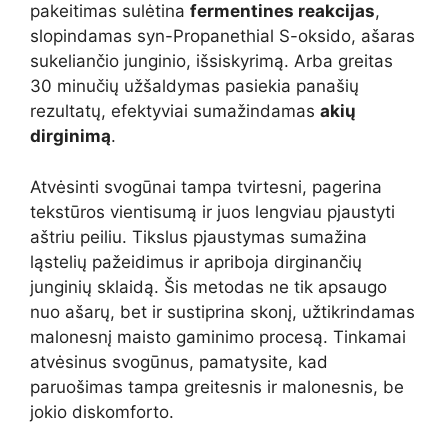
pakeitimas sulėtina
fermentines reakcijas
,
slopindamas syn-Propanethial S-oksido, ašaras
sukeliančio junginio, išsiskyrimą. Arba greitas
30 minučių užšaldymas pasiekia panašių
rezultatų, efektyviai sumažindamas
akių
dirginimą
.
Atvėsinti svogūnai tampa tvirtesni, pagerina
tekstūros vientisumą ir juos lengviau pjaustyti
aštriu peiliu. Tikslus pjaustymas sumažina
ląstelių pažeidimus ir apriboja dirginančių
junginių sklaidą. Šis metodas ne tik apsaugo
nuo ašarų, bet ir sustiprina skonį, užtikrindamas
malonesnį maisto gaminimo procesą. Tinkamai
atvėsinus svogūnus, pamatysite, kad
paruošimas tampa greitesnis ir malonesnis, be
jokio diskomforto.