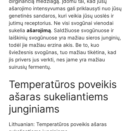
dirginančią medžiagą. Įdomu tai, kad jūsų
ašarojimo intensyvumas gali priklausyti nuo jūsų
genetinės sandaros, kuri veikia jūsų uoslės ir
jutimų receptorius. Ne visi svogūnai vienodai
sukelia
ašarojimą
. Saldžiuose svogūnuose ir
laiškinių svogūnuose yra mažiau sieros junginių,
todėl jie mažiau erzina akis. Be to, kuo
šviežesnis svogūnas, tuo mažiau tikėtina, kad
jis privers jus verkti, nes jame yra mažiau
suirusių fermentų.
Temperatūros poveikis
ašaras sukeliantiems
junginiams
Lithuanian: Temperatūros poveikis ašaras