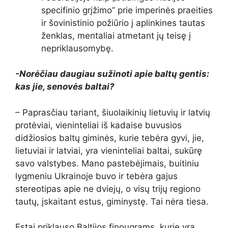
specifinio grįžimo” prie imperinės praeities
ir šovinistinio požiūrio į aplinkines tautas
ženklas, mentaliai atmetant jų teisę į
nepriklausomybę.
-Norėčiau daugiau sužinoti apie baltų gentis:
kas jie, senovės baltai?
– Paprasčiau tariant, šiuolaikinių lietuvių ir latvių
protėviai, vieninteliai iš kadaise buvusios
didžiosios baltų giminės, kurie tebėra gyvi, jie,
lietuviai ir latviai, yra vieninteliai baltai, sukūrę
savo valstybes. Mano pastebėjimais, buitiniu
lygmeniu Ukrainoje buvo ir tebėra gajus
stereotipas apie ne dviejų, o visų trijų regiono
tautų, įskaitant estus, giminystę. Tai nėra tiesa.
Estai priklauso Baltijos finougrams, kurie yra