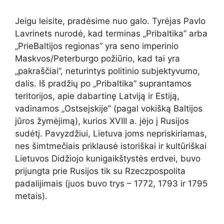
Jeigu leisite, pradėsime nuo galo. Tyrėjas Pavlo
Lavrinets nurodė, kad terminas „Pribaltika” arba
„PrieBaltijos regionas” yra seno imperinio
Maskvos/Peterburgo požiūrio, kad tai yra
„pakraščiai”, neturintys politinio subjektyvumo,
dalis. Iš pradžių po „Pribaltika” suprantamos
teritorijos, apie dabartinę Latviją ir Estiją,
vadinamos „Ostsejskije” (pagal vokišką Baltijos
jūros žymėjimą), kurios XVIII a. įėjo į Rusijos
sudėtį. Pavyzdžiui, Lietuva joms nepriskiriamas,
nes šimtmečiais priklausė istoriškai ir kultūriškai
Lietuvos Didžiojo kunigaikštystės erdvei, buvo
prijungta prie Rusijos tik su Rzeczpospolita
padalijimais (juos buvo trys – 1772, 1793 ir 1795
metais).