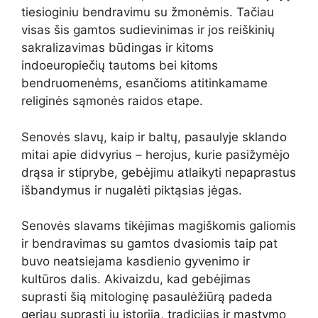
tiesioginiu bendravimu su žmonėmis. Tačiau
visas šis gamtos sudievinimas ir jos reiškinių
sakralizavimas būdingas ir kitoms
indoeuropiečių tautoms bei kitoms
bendruomenėms, esančioms atitinkamame
religinės sąmonės raidos etape.
Senovės slavų, kaip ir baltų, pasaulyje sklando
mitai apie didvyrius – herojus, kurie pasižymėjo
drąsa ir stiprybe, gebėjimu atlaikyti nepaprastus
išbandymus ir nugalėti piktąsias jėgas.
Senovės slavams tikėjimas magiškomis galiomis
ir bendravimas su gamtos dvasiomis taip pat
buvo neatsiejama kasdienio gyvenimo ir
kultūros dalis. Akivaizdu, kad gebėjimas
suprasti šią mitologinę pasaulėžiūrą padeda
geriau suprasti jų istoriją, tradicijas ir mąstymo