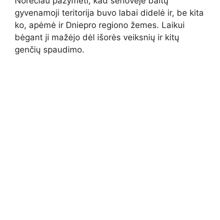
Norėčiau pažymėti, kad senovėje baltų
gyvenamoji teritorija buvo labai didelė ir, be kita
ko, apėmė ir Dniepro regiono žemes. Laikui
bėgant ji mažėjo dėl išorės veiksnių ir kitų
genčių spaudimo.