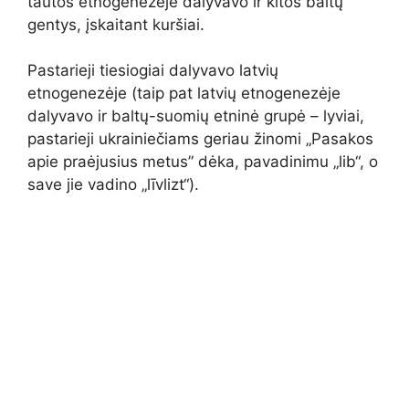
tautos etnogenezėje dalyvavo ir kitos baltų
gentys, įskaitant kuršiai.
Pastarieji tiesiogiai dalyvavo latvių
etnogenezėje (taip pat latvių etnogenezėje
dalyvavo ir baltų-suomių etninė grupė – lyviai,
pastarieji ukrainiečiams geriau žinomi „Pasakos
apie praėjusius metus” dėka, pavadinimu „lib“, o
save jie vadino „līvlizt“).