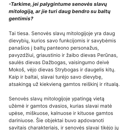
-Tarkime, jei palygintume senovės slavų
mitologiją, ar jie turi daug bendro su baltų
gentimis?
Tai tiesa. Senovės slavų mitologijoje yra daug
dievybių, kurios savo funkcijomis ir savybėmis
panašios į baltų panteono personažus,
pavyzdžiui, griaustinio ir žaibo dievas Perūnas,
saulės dievas Dažbogas, vaisingumo deivė
Mokoš, vėjo dievas Strybogas ir daugelis kitų.
Kaip ir baltai, slavai turėjo savo dievybę,
atsakingą už kiekvieną gamtos reiškinį ir ritualą.
Senovės slavų mitologijoje ypatingą vietą
užėmė ir gamtos dvasios, kurias slavai matė
upėse, miškuose, kalnuose ir kituose gamtos
dariniuose. Šie objektai buvo apdovanoti
savitais charakteriais, ir senovės slavai tikėjo jų