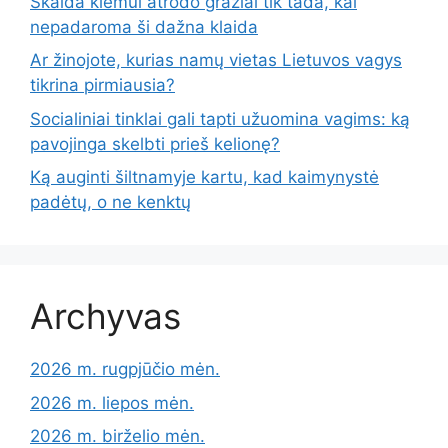
Skalda kiemui atrodo gražiai tik tada, kai
nepadaroma ši dažna klaida
Ar žinojote, kurias namų vietas Lietuvos vagys
tikrina pirmiausia?
Socialiniai tinklai gali tapti užuomina vagims: ką
pavojinga skelbti prieš kelionę?
Ką auginti šiltnamyje kartu, kad kaimynystė
padėtų, o ne kenktų
Archyvas
2026 m. rugpjūčio mėn.
2026 m. liepos mėn.
2026 m. birželio mėn.