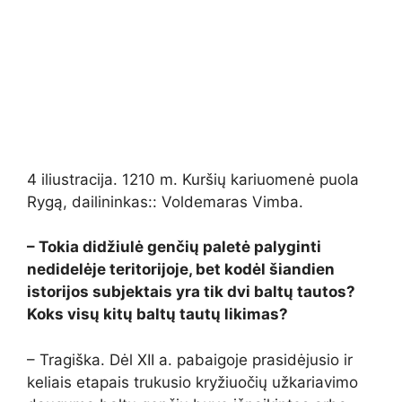
4 iliustracija. 1210 m. Kuršių kariuomenė puola
Rygą, dailininkas:: Voldemaras Vimba.
– Tokia didžiulė genčių paletė palyginti
nedidelėje teritorijoje, bet kodėl šiandien
istorijos subjektais yra tik dvi baltų tautos?
Koks visų kitų baltų tautų likimas?
– Tragiška. Dėl XII a. pabaigoje prasidėjusio ir
keliais etapais trukusio kryžiuočių užkariavimo