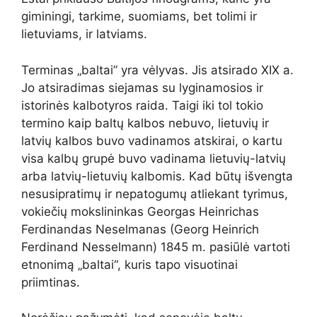
giminingi, tarkime, suomiams, bet tolimi ir
lietuviams, ir latviams.
Terminas „baltai” yra vėlyvas. Jis atsirado XIX a.
Jo atsiradimas siejamas su lyginamosios ir
istorinės kalbotyros raida. Taigi iki tol tokio
termino kaip baltų kalbos nebuvo, lietuvių ir
latvių kalbos buvo vadinamos atskirai, o kartu
visa kalbų grupė buvo vadinama lietuvių-latvių
arba latvių-lietuvių kalbomis. Kad būtų išvengta
nesusipratimų ir nepatogumų atliekant tyrimus,
vokiečių mokslininkas Georgas Heinrichas
Ferdinandas Neselmanas (Georg Heinrich
Ferdinand Nesselmann) 1845 m. pasiūlė vartoti
etnonimą „baltai“, kuris tapo visuotinai
priimtinas.