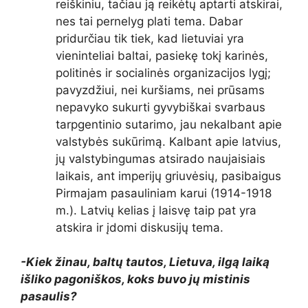
reiškiniu, tačiau ją reikėtų aptarti atskirai,
nes tai pernelyg plati tema. Dabar
pridurčiau tik tiek, kad lietuviai yra
vieninteliai baltai, pasiekę tokį karinės,
politinės ir socialinės organizacijos lygį;
pavyzdžiui, nei kuršiams, nei prūsams
nepavyko sukurti gyvybiškai svarbaus
tarpgentinio sutarimo, jau nekalbant apie
valstybės sukūrimą. Kalbant apie latvius,
jų valstybingumas atsirado naujaisiais
laikais, ant imperijų griuvėsių, pasibaigus
Pirmajam pasauliniam karui (1914-1918
m.). Latvių kelias į laisvę taip pat yra
atskira ir įdomi diskusijų tema.
-Kiek žinau, baltų tautos, Lietuva, ilgą laiką
išliko pagoniškos, koks buvo jų mistinis
pasaulis?