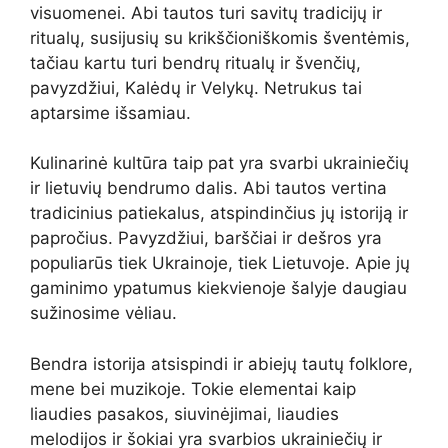
visuomenei. Abi tautos turi savitų tradicijų ir
ritualų, susijusių su krikščioniškomis šventėmis,
tačiau kartu turi bendrų ritualų ir švenčių,
pavyzdžiui, Kalėdų ir Velykų. Netrukus tai
aptarsime išsamiau.
Kulinarinė kultūra taip pat yra svarbi ukrainiečių
ir lietuvių bendrumo dalis. Abi tautos vertina
tradicinius patiekalus, atspindinčius jų istoriją ir
papročius. Pavyzdžiui, barščiai ir dešros yra
populiarūs tiek Ukrainoje, tiek Lietuvoje. Apie jų
gaminimo ypatumus kiekvienoje šalyje daugiau
sužinosime vėliau.
Bendra istorija atsispindi ir abiejų tautų folklore,
mene bei muzikoje. Tokie elementai kaip
liaudies pasakos, siuvinėjimai, liaudies
melodijos ir šokiai yra svarbios ukrainiečių ir