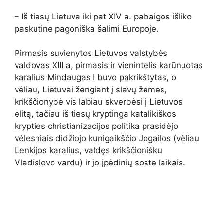
– Iš tiesų Lietuva iki pat XIV a. pabaigos išliko
paskutine pagoniška šalimi Europoje.
Pirmasis suvienytos Lietuvos valstybės
valdovas XIII a, pirmasis ir vienintelis karūnuotas
karalius Mindaugas I buvo pakrikštytas, o
vėliau, Lietuvai žengiant į slavų žemes,
krikščionybė vis labiau skverbėsi į Lietuvos
elitą, tačiau iš tiesų kryptinga katalikiškos
krypties christianizacijos politika prasidėjo
vėlesniais didžiojo kunigaikščio Jogailos (vėliau
Lenkijos karalius, valdęs krikščionišku
Vladislovo vardu) ir jo įpėdinių soste laikais.