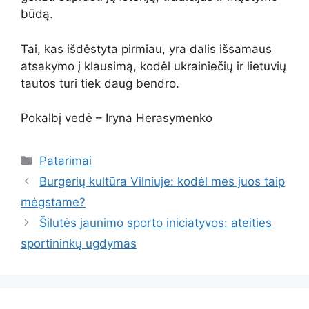
būdą.
Tai, kas išdėstyta pirmiau, yra dalis išsamaus
atsakymo į klausimą, kodėl ukrainiečių ir lietuvių
tautos turi tiek daug bendro.
Pokalbį vedė – Iryna Нerasymenko
Kategorijos
Patarimai
Burgerių kultūra Vilniuje: kodėl mes juos taip
mėgstame?
Šilutės jaunimo sporto iniciatyvos: ateities
sportininkų ugdymas