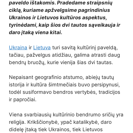
paveldo ištakomis. Pradedame straipsnių
ciklą, kuriame apžvelgsime pagrindinius
Ukrainos ir Lietuvos kultūros aspektus,
tyrinėdami, kaip šios dvi tautos sąveikauja ir
daro įtaką viena kitai.
Ukraina
ir
Lietuva
turi savitą kultūrinį paveldą,
tačiau, pažvelgus atidžiau, galima atrasti daug
bendrų bruožų, kurie vienija šias dvi tautas.
Nepaisant geografinio atstumo, abiejų tautų
istorija ir kultūra šimtmečiais buvo persipynusi,
todėl susiformavo bendros vertybės, tradicijos
ir papročiai.
Viena svarbiausių kultūrinio bendrumo sričių yra
religija. Krikščionybė, ypač katalikybė, daro
didelę įtaką tiek Ukrainos, tiek Lietuvos