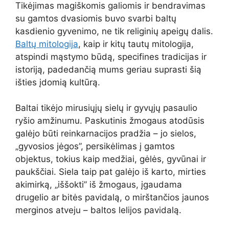
Tikėjimas magiškomis galiomis ir bendravimas
su gamtos dvasiomis buvo svarbi baltų
kasdienio gyvenimo, ne tik religinių apeigų dalis.
Baltų mitologija
, kaip ir kitų tautų mitologija,
atspindi mąstymo būdą, specifines tradicijas ir
istoriją, padedančią mums geriau suprasti šią
išties įdomią kultūrą.
Baltai tikėjo mirusiųjų sielų ir gyvųjų pasaulio
ryšio amžinumu. Paskutinis žmogaus atodūsis
galėjo būti reinkarnacijos pradžia – jo sielos,
„gyvosios jėgos”, persikėlimas į gamtos
objektus, tokius kaip medžiai, gėlės, gyvūnai ir
paukščiai. Siela taip pat galėjo iš karto, mirties
akimirką, „iššokti” iš žmogaus, įgaudama
drugelio ar bitės pavidalą, o mirštančios jaunos
merginos atveju – baltos lelijos pavidalą.