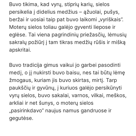
Buvo tikima, kad vyrų, stiprių karių, sielos
persikelia į didelius medžius – ąžuolai, pušys,
beržai ir uosiai taip pat buvo laikomi „vyriškais”.
Moterų sielos toliau galėjo gyventi liepose ir
eglėse. Tai viena pagrindinių priežasčių, lėmusių
sakralų požiūrį į tam tikras medžių rūšis ir mišką
apskritai.
Buvo tradicija gimus vaikui jo garbei pasodinti
medį, o jį nukirsti buvo baisu, nes tai būtų lėmę
žmogaus, kuriam jis buvo skirtas, mirtį. Tarp
paukščių ir gyvūnų, į kuriuos galėjo persikūnyti
vyrų sielos, buvo sakalai, varnos, vilkai, meškos,
arkliai ir net šunys, o moterų sielos
„pasirinkdavo” naujus namus gandruose ir
gegutėse.