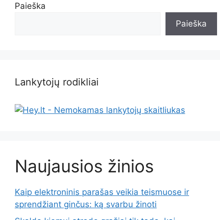
Paieška
Paieška
Lankytojų rodikliai
Naujausios žinios
Kaip elektroninis parašas veikia teismuose ir
sprendžiant ginčus: ką svarbu žinoti