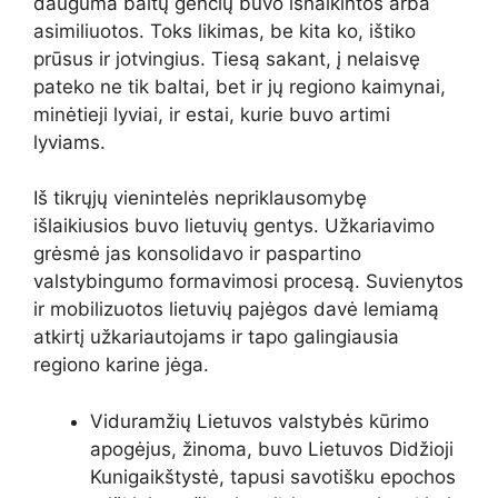
dauguma baltų genčių buvo išnaikintos arba
asimiliuotos. Toks likimas, be kita ko, ištiko
prūsus ir jotvingius. Tiesą sakant, į nelaisvę
pateko ne tik baltai, bet ir jų regiono kaimynai,
minėtieji lyviai, ir estai, kurie buvo artimi
lyviams.
Iš tikrųjų vienintelės nepriklausomybę
išlaikiusios buvo lietuvių gentys. Užkariavimo
grėsmė jas konsolidavo ir paspartino
valstybingumo formavimosi procesą. Suvienytos
ir mobilizuotos lietuvių pajėgos davė lemiamą
atkirtį užkariautojams ir tapo galingiausia
regiono karine jėga.
Viduramžių Lietuvos valstybės kūrimo
apogėjus, žinoma, buvo Lietuvos Didžioji
Kunigaikštystė, tapusi savotišku epochos