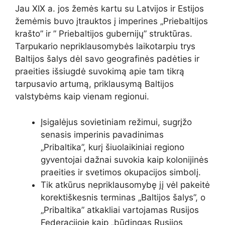
Jau XIX a. jos žemės kartu su Latvijos ir Estijos
žemėmis buvo įtrauktos į imperines „Priebaltijos
krašto” ir ” Priebaltijos gubernijų” struktūras.
Tarpukario nepriklausomybės laikotarpiu trys
Baltijos šalys dėl savo geografinės padėties ir
praeities išsiugdė suvokimą apie tam tikrą
tarpusavio artumą, priklausymą Baltijos
valstybėms kaip vienam regionui.
Įsigalėjus sovietiniam režimui, sugrįžo
senasis imperinis pavadinimas
„Pribaltika”, kurį šiuolaikiniai regiono
gyventojai dažnai suvokia kaip kolonijinės
praeities ir svetimos okupacijos simbolį.
Tik atkūrus nepriklausomybę jį vėl pakeitė
korektiškesnis terminas „Baltijos šalys”, o
„Pribaltika” atkakliai vartojamas Rusijos
Federacijoje kaip „būdingas Rusijos