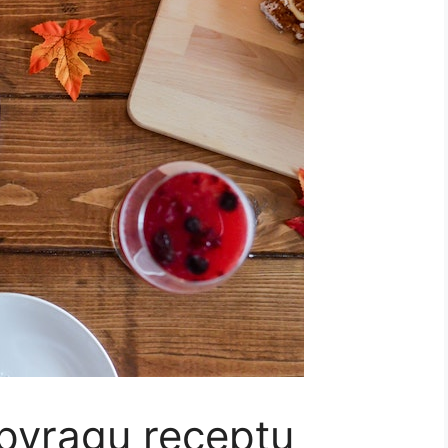
 pyragų receptų