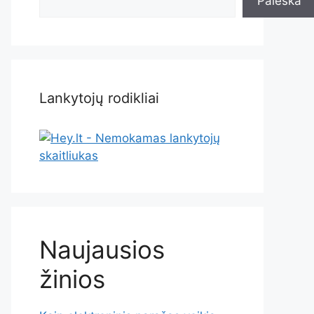
Paieška
Lankytojų rodikliai
Naujausios
žinios