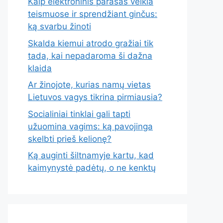
Kaip elektroninis parašas veikia
teismuose ir sprendžiant ginčus:
ką svarbu žinoti
Skalda kiemui atrodo gražiai tik
tada, kai nepadaroma ši dažna
klaida
Ar žinojote, kurias namų vietas
Lietuvos vagys tikrina pirmiausia?
Socialiniai tinklai gali tapti
užuomina vagims: ką pavojinga
skelbti prieš kelionę?
Ką auginti šiltnamyje kartu, kad
kaimynystė padėtų, o ne kenktų