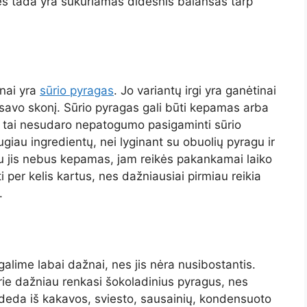
nes tada yra sukuriamas didesnis balansas tarp
žnai yra
sūrio pyragas
. Jo variantų irgi yra ganėtinai
 savo skonį. Sūrio pyragas gali būti kepamas arba
s, tai nesudaro nepatogumo pasigaminti sūrio
ugiau ingredientų, nei lyginant su obuolių pyragu ir
igu jis nebus kepamas, jam reikės pakankamai laiko
yti per kelis kartus, nes dažniausiai pirmiau reikia
.
alime labai dažnai, nes jis nėra nusibostantis.
rie dažniau renkasi šokoladinius pyragus, nes
deda iš kakavos, sviesto, sausainių, kondensuoto