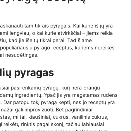
skanauti tam tikrais pyragais. Kai kurie iš jų yra
mi lengviau, o kai kurie atvirkščiai – jiems reikia
ų, kad jie išeitų tikrai gerai. Tad šiame
s populiariausiu pyrago receptus, kuriems nereikės
sai nesudėtingas.
ių pyragas
usiai pasirenkamų pyragų, kurį nėra brangu
 randamų ingredientų. Ypač jis yra mėgstamas rudens
 Dar patogu tokį pyragą kepti, nes jo receptų yra
mažai gali improvizuoti. Bet pagrindiniai
stas, miltai, kiaušiniai, cukrus, vanilinis cukrus,
 reikėtų rinktis pagal skonį, tačiau labiausiai