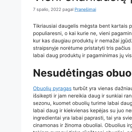
7 spalio, 2022
pagal
Pranešimai
Tikriausiai daugelis mėgsta bent kartais pa
populiaresni, o kai kurie ne, vieni pagamina
kur kas daugiau produktų ir nemažai įgūdži
straipsnyje norėtume pristatyti tris pačiu
labai daug produktų ir pagaminimas jų vi
Nesudėtingas obuol
Obuolių pyragas
turbūt yra vienas dažnia
išsikepti ir jam nereikia daug ir sunkiai
sezonu, kuomet obuolių turime labai daug.
labai daug ir kiekvienas kepėjas su juo ne
ingredientai yra labai paprasti, tai yra svie
cinamonas ir žinoma obuoliai. Obuolius irgi