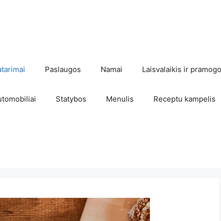
atarimai
Paslaugos
Namai
Laisvalaikis ir pramog
utomobiliai
Statybos
Menulis
Receptu kampelis