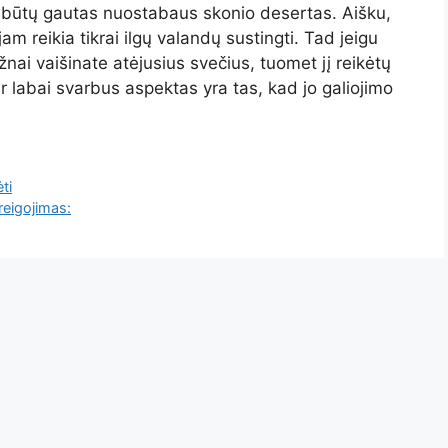
ad būtų gautas nuostabaus skonio desertas. Aišku,
jam reikia tikrai ilgų valandų sustingti. Tad jeigu
nai vaišinate atėjusius svečius, tuomet jį reikėtų
r labai svarbus aspektas yra tas, kad jo galiojimo
ti
reigojimas: