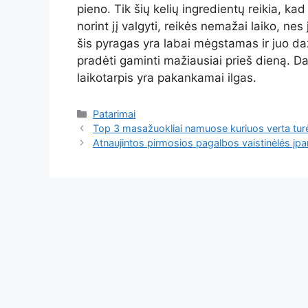
pieno. Tik šių kelių ingredientų reikia, k
norint jį valgyti, reikės nemažai laiko, nes 
šis pyragas yra labai mėgstamas ir juo daž
pradėti gaminti mažiausiai prieš dieną. Da
laikotarpis yra pakankamai ilgas.
Kategorijos
Patarimai
Top 3 masažuokliai namuose kuriuos verta turė
Atnaujintos pirmosios pagalbos vaistinėlės įpa