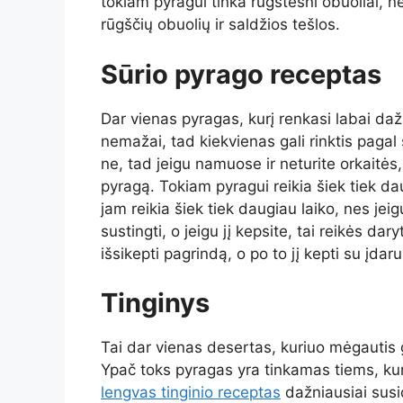
tokiam pyragui tinka rūgštesni obuoliai, 
rūgščių obuolių ir saldžios tešlos.
Sūrio pyrago receptas
Dar vienas pyragas, kurį renkasi labai da
nemažai, tad kiekvienas gali rinktis pagal
ne, tad jeigu namuose ir neturite orkaitė
pyragą. Tokiam pyragui reikia šiek tiek da
jam reikia šiek tiek daugiau laiko, nes je
sustingti, o jeigu jį kepsite, tai reikės dar
išsikepti pagrindą, o po to jį kepti su įdaru
Tinginys
Tai dar vienas desertas, kuriuo mėgautis g
Ypač toks pyragas yra tinkamas tiems, ku
lengvas tinginio receptas
dažniausiai susi