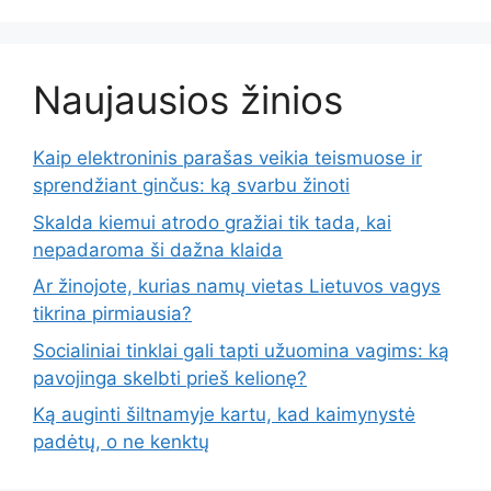
Naujausios žinios
Kaip elektroninis parašas veikia teismuose ir
sprendžiant ginčus: ką svarbu žinoti
Skalda kiemui atrodo gražiai tik tada, kai
nepadaroma ši dažna klaida
Ar žinojote, kurias namų vietas Lietuvos vagys
tikrina pirmiausia?
Socialiniai tinklai gali tapti užuomina vagims: ką
pavojinga skelbti prieš kelionę?
Ką auginti šiltnamyje kartu, kad kaimynystė
padėtų, o ne kenktų