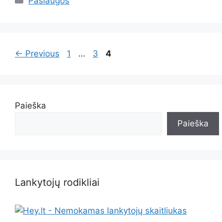
Paslaugos
Page
Page
Page
←
Previous
1
…
3
4
Paieška
Paieška
Lankytojų rodikliai