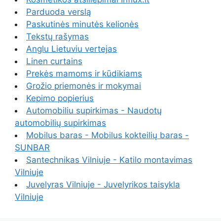
Parduoda verslą
Paskutinės minutės kelionės
Tekstų rašymas
Anglu Lietuviu vertejas
Linen curtains
Prekės mamoms ir kūdikiams
Grožio priemonės ir mokymai
Kepimo popierius
Automobiliu supirkimas - Naudotų
automobilių supirkimas
Mobilus baras - Mobilus kokteilių baras -
SUNBAR
Santechnikas Vilniuje - Katilo montavimas
Vilniuje
Juvelyras Vilniuje - Juvelyrikos taisykla
Vilniuje