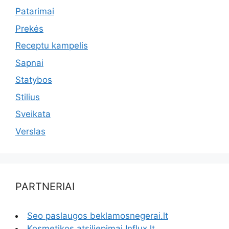
Patarimai
Prekės
Receptu kampelis
Sapnai
Statybos
Stilius
Sveikata
Verslas
PARTNERIAI
Seo paslaugos beklamosnegerai.lt
Kosmetikos atsiliepimai Influx.lt