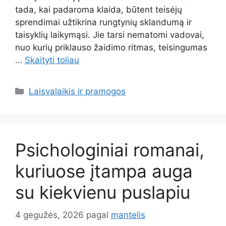
tada, kai padaroma klaida, būtent teisėjų
sprendimai užtikrina rungtynių sklandumą ir
taisyklių laikymąsi. Jie tarsi nematomi vadovai,
nuo kurių priklauso žaidimo ritmas, teisingumas
…
Skaityti toliau
Kategorijos
Laisvalaikis ir pramogos
Psichologiniai romanai,
kuriuose įtampa auga
su kiekvienu puslapiu
4 gegužės, 2026
pagal
mantelis