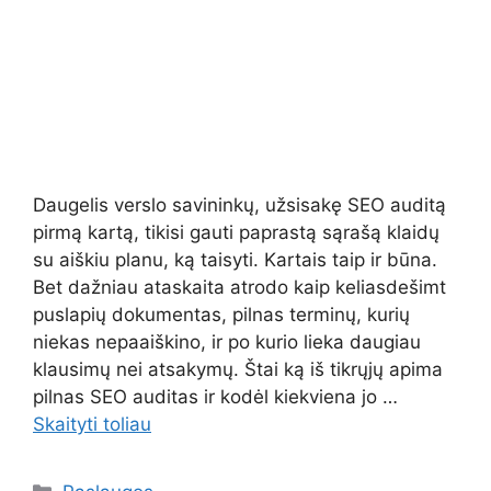
Daugelis verslo savininkų, užsisakę SEO auditą
pirmą kartą, tikisi gauti paprastą sąrašą klaidų
su aiškiu planu, ką taisyti. Kartais taip ir būna.
Bet dažniau ataskaita atrodo kaip keliasdešimt
puslapių dokumentas, pilnas terminų, kurių
niekas nepaaiškino, ir po kurio lieka daugiau
klausimų nei atsakymų. Štai ką iš tikrųjų apima
pilnas SEO auditas ir kodėl kiekviena jo …
Skaityti toliau
Kategorijos