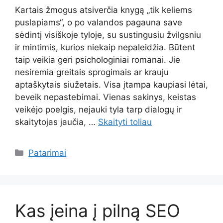
Kartais žmogus atsiverčia knygą „tik keliems
puslapiams“, o po valandos pagauna save
sėdintį visiškoje tyloje, su sustingusiu žvilgsniu
ir mintimis, kurios niekaip nepaleidžia. Būtent
taip veikia geri psichologiniai romanai. Jie
nesiremia greitais sprogimais ar krauju
aptaškytais siužetais. Visa įtampa kaupiasi lėtai,
beveik nepastebimai. Vienas sakinys, keistas
veikėjo poelgis, nejauki tyla tarp dialogų ir
skaitytojas jaučia, …
Skaityti toliau
Kategorijos
Patarimai
Kas įeina į pilną SEO