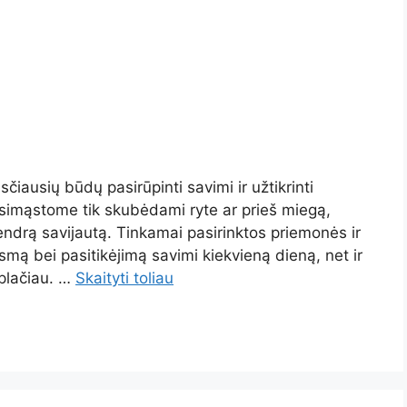
iausių būdų pasirūpinti savimi ir užtikrinti
usimąstome tik skubėdami ryte ar prieš miegą,
bendrą savijautą. Tinkamai pasirinktos priemonės ir
ausmą bei pasitikėjimą savimi kiekvieną dieną, net ir
plačiau. …
Skaityti toliau