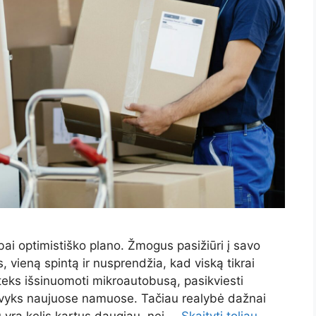
ai optimistiško plano. Žmogus pasižiūri į savo
, vieną spintą ir nusprendžia, kad viską tikrai
teks išsinuomoti mikroautobusą, pasikviesti
 vyks naujuose namuose. Tačiau realybė dažnai