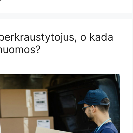
perkraustytojus, o kada
 nuomos?