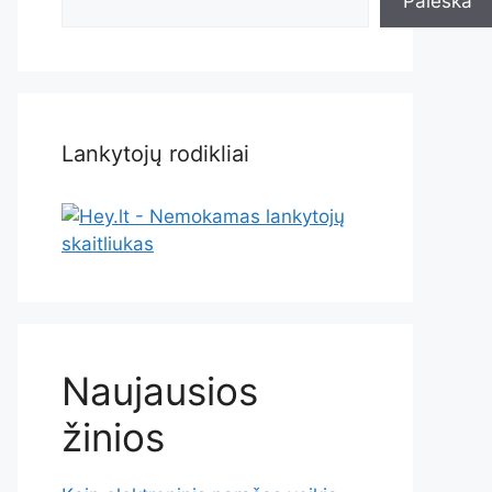
Paieška
Lankytojų rodikliai
Naujausios
žinios