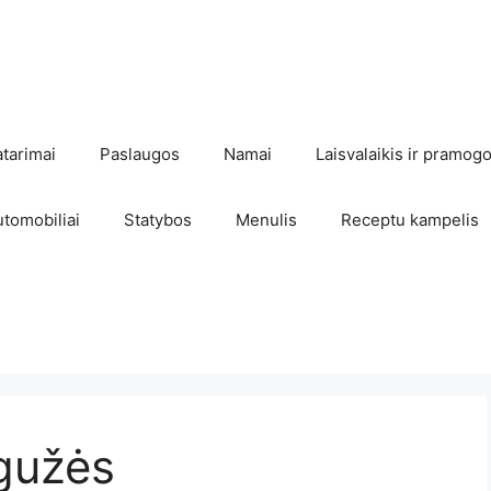
atarimai
Paslaugos
Namai
Laisvalaikis ir pramog
utomobiliai
Statybos
Menulis
Receptu kampelis
gužės