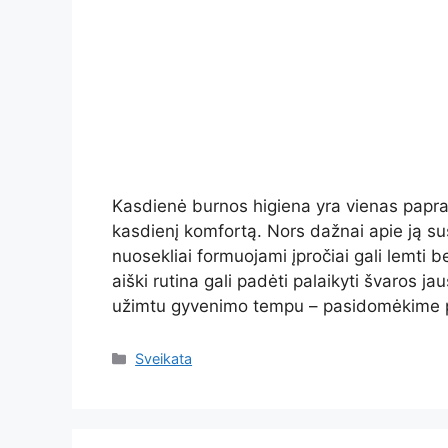
Kasdienė burnos higiena yra vienas paprasč
kasdienį komfortą. Nors dažnai apie ją s
nuosekliai formuojami įpročiai gali lemti 
aiški rutina gali padėti palaikyti švaros j
užimtu gyvenimo tempu – pasidomėkime 
Kategorijos
Sveikata