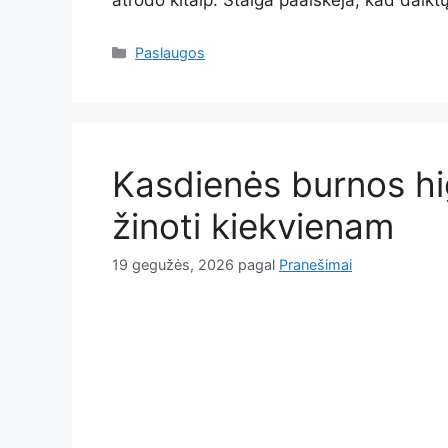
atrodo kitaip. Staiga paaiškėja, kad daikt
Kategorijos
Paslaugos
Kasdienės burnos hig
žinoti kiekvienam
19 gegužės, 2026
pagal
Pranešimai