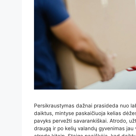
Persikraustymas dažnai prasideda nuo lab
daiktus, mintyse paskaičiuoja kelias dėžes
pavyks pervežti savarankiškai. Atrodo, už
draugą ir po kelių valandų gyvenimas jau