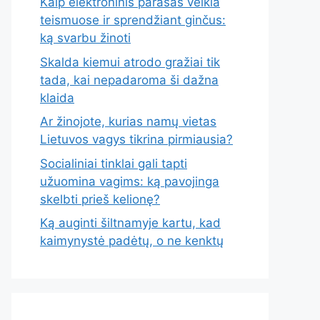
Kaip elektroninis parašas veikia
teismuose ir sprendžiant ginčus:
ką svarbu žinoti
Skalda kiemui atrodo gražiai tik
tada, kai nepadaroma ši dažna
klaida
Ar žinojote, kurias namų vietas
Lietuvos vagys tikrina pirmiausia?
Socialiniai tinklai gali tapti
užuomina vagims: ką pavojinga
skelbti prieš kelionę?
Ką auginti šiltnamyje kartu, kad
kaimynystė padėtų, o ne kenktų