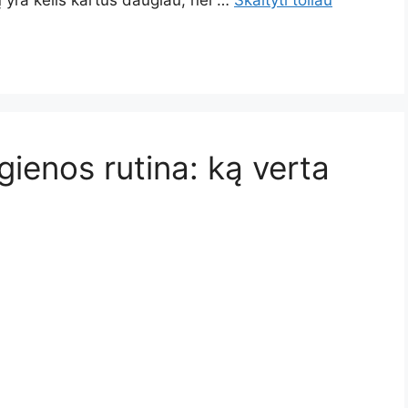
ų yra kelis kartus daugiau, nei …
Skaityti toliau
ienos rutina: ką verta