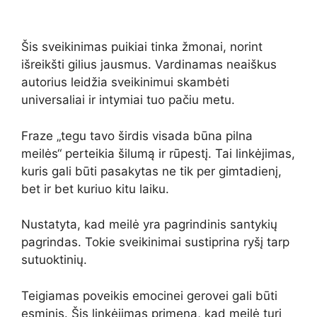
Šis sveikinimas puikiai tinka žmonai, norint
išreikšti gilius jausmus. Vardinamas neaiškus
autorius leidžia sveikinimui skambėti
universaliai ir intymiai tuo pačiu metu.
Fraze „tegu tavo širdis visada būna pilna
meilės“ perteikia šilumą ir rūpestį. Tai linkėjimas,
kuris gali būti pasakytas ne tik per gimtadienį,
bet ir bet kuriuo kitu laiku.
Nustatyta, kad meilė yra pagrindinis santykių
pagrindas. Tokie sveikinimai sustiprina ryšį tarp
sutuoktinių.
Teigiamas poveikis emocinei gerovei gali būti
esminis. Šis linkėjimas primena, kad meilė turi