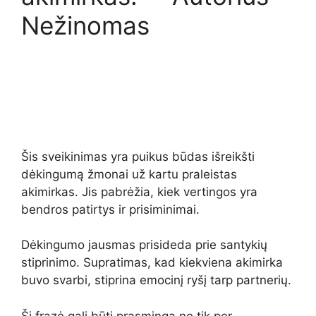
Nežinomas
Šis sveikinimas yra puikus būdas išreikšti
dėkingumą žmonai už kartu praleistas
akimirkas. Jis pabrėžia, kiek vertingos yra
bendros patirtys ir prisiminimai.
Dėkingumo jausmas prisideda prie santykių
stiprinimo. Supratimas, kad kiekviena akimirka
buvo svarbi, stiprina emocinį ryšį tarp partnerių.
Ši frazė gali būti prasminga ne tik per