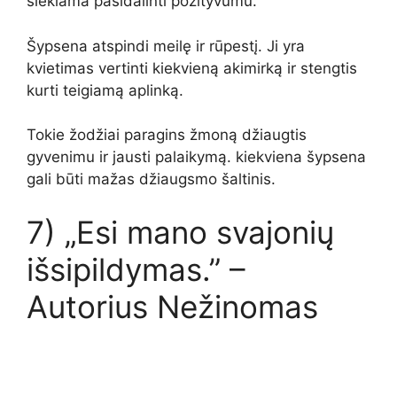
siekiama pasidalinti pozityvumu.
Šypsena atspindi meilę ir rūpestį. Ji yra
kvietimas vertinti kiekvieną akimirką ir stengtis
kurti teigiamą aplinką.
Tokie žodžiai paragins žmoną džiaugtis
gyvenimu ir jausti palaikymą. kiekviena šypsena
gali būti mažas džiaugsmo šaltinis.
7) „Esi mano svajonių
išsipildymas.” –
Autorius Nežinomas