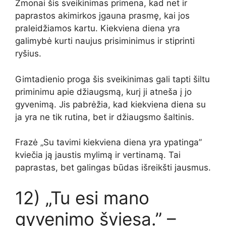
Žmonai šis sveikinimas primena, kad net ir
paprastos akimirkos įgauna prasmę, kai jos
praleidžiamos kartu. Kiekviena diena yra
galimybė kurti naujus prisiminimus ir stiprinti
ryšius.
Gimtadienio proga šis sveikinimas gali tapti šiltu
priminimu apie džiaugsmą, kurį ji atneša į jo
gyvenimą. Jis pabrėžia, kad kiekviena diena su
ja yra ne tik rutina, bet ir džiaugsmo šaltinis.
Frazė „Su tavimi kiekviena diena yra ypatinga”
kviečia ją jaustis mylimą ir vertinamą. Tai
paprastas, bet galingas būdas išreikšti jausmus.
12) „Tu esi mano
gyvenimo šviesa.” –