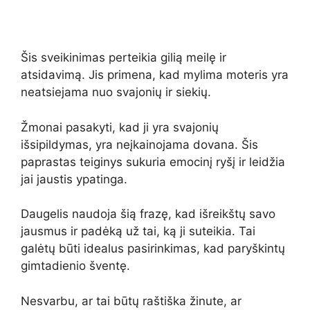
Šis sveikinimas perteikia gilią meilę ir
atsidavimą. Jis primena, kad mylima moteris yra
neatsiejama nuo svajonių ir siekių.
Žmonai pasakyti, kad ji yra svajonių
išsipildymas, yra neįkainojama dovana. Šis
paprastas teiginys sukuria emocinį ryšį ir leidžia
jai jaustis ypatinga.
Daugelis naudoja šią frazę, kad išreikštų savo
jausmus ir padėką už tai, ką ji suteikia. Tai
galėtų būti idealus pasirinkimas, kad paryškintų
gimtadienio šventę.
Nesvarbu, ar tai būtų raštiška žinute, ar