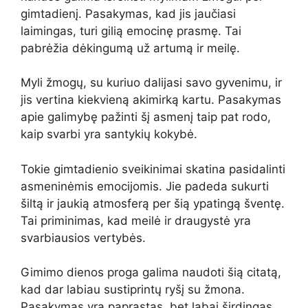
gimtadienį. Pasakymas, kad jis jaučiasi
laimingas, turi gilią emocinę prasmę. Tai
pabrėžia dėkingumą už artumą ir meilę.
Myli žmogų, su kuriuo dalijasi savo gyvenimu, ir
jis vertina kiekvieną akimirką kartu. Pasakymas
apie galimybę pažinti šį asmenį taip pat rodo,
kaip svarbi yra santykių kokybė.
Tokie gimtadienio sveikinimai skatina pasidalinti
asmeninėmis emocijomis. Jie padeda sukurti
šiltą ir jaukią atmosferą per šią ypatingą šventę.
Tai priminimas, kad meilė ir draugystė yra
svarbiausios vertybės.
Gimimo dienos proga galima naudoti šią citatą,
kad dar labiau sustiprintų ryšį su žmona.
Pasakymas yra paprastas, bet labai širdingas.