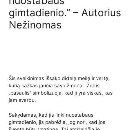
nuostabaus
gimtadienio.” – Autorius
Nežinomas
Šis sveikinimas išsako didelę meilę ir vertę,
kurią kažkas jaučia savo žmonai. Žodis
„pasaulis“ simbolizuoja, kad ji yra viskas, kas
jam svarbu.
Sakydamas, kad jis linki nuostabaus
gimtadienio, jis pabrėžia, jog nori, kad jos
šventė būtų ypatinga. Tai atskleidžia jo