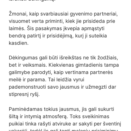
Žmonai, kaip svarbiausiai gyvenimo partneriai,
visuomet verta priminti, kiek jie prisideda prie
laimės. Šis pasakymas įkvepia apmąstyti
bendrą patirtį ir prisidėjimą, kurį ji suteikia
kasdien.
Dėkingumas gali būti išreikštas ne tik žodžiais,
bet ir veiksmais. Kiekvienas gimtadienis tampa
galimybe parodyti, kaip vertinama partnerės
meilė ir parama. Tai leidžia vyrui
pademonstruoti savo jausmus ir užmegzti dar
stipresnį ryšį.
Paminėdamas tokius jausmus, jis gali sukurti
šiltą ir intymią atmosferą. Toks sveikinimas
puikiai tinka rašyti atviruke ar sakyti per šventinį
vakarėlį, todėl jis gali tapti maloniu prisiminimu.