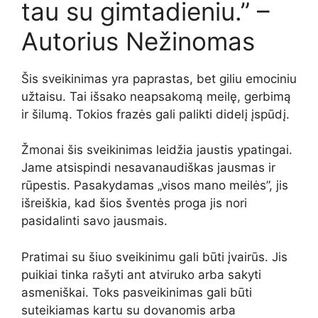
tau su gimtadieniu.” –
Autorius Nežinomas
Šis sveikinimas yra paprastas, bet giliu emociniu
užtaisu. Tai išsako neapsakomą meilę, gerbimą
ir šilumą. Tokios frazės gali palikti didelį įspūdį.
Žmonai šis sveikinimas leidžia jaustis ypatingai.
Jame atsispindi nesavanaudiškas jausmas ir
rūpestis. Pasakydamas „visos mano meilės”, jis
išreiškia, kad šios šventės proga jis nori
pasidalinti savo jausmais.
Pratimai su šiuo sveikinimu gali būti įvairūs. Jis
puikiai tinka rašyti ant atviruko arba sakyti
asmeniškai. Toks pasveikinimas gali būti
suteikiamas kartu su dovanomis arba