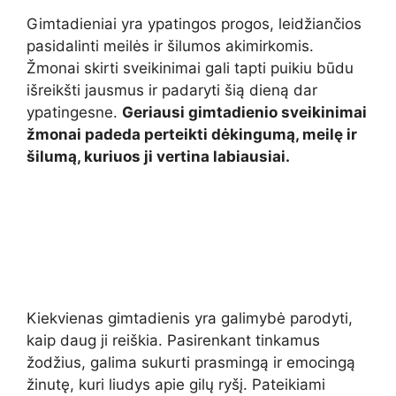
Gimtadieniai yra ypatingos progos, leidžiančios
pasidalinti meilės ir šilumos akimirkomis.
Žmonai skirti sveikinimai gali tapti puikiu būdu
išreikšti jausmus ir padaryti šią dieną dar
ypatingesne.
Geriausi gimtadienio sveikinimai
žmonai padeda perteikti dėkingumą, meilę ir
šilumą, kuriuos ji vertina labiausiai.
Kiekvienas gimtadienis yra galimybė parodyti,
kaip daug ji reiškia. Pasirenkant tinkamus
žodžius, galima sukurti prasmingą ir emocingą
žinutę, kuri liudys apie gilų ryšį. Pateikiami