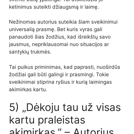
ketinimus suteikti džiaugsmą ir laimę.
Nežinomas autorius suteikia šiam sveikinimui
universalią prasmę. Bet kuris vyras gali
panaudoti šias žodžius, kad išreikštų savo
jausmus, nepriklausomai nuo situacijos ar
santykių trukmės.
Tai puikus priminimas, kad paprasti, nuoširdūs
žodžiai gali būti galingi ir prasmingi. Tokie
sveikinimai stiprina ryšius ir kurią laimingas
akimirkas kartu.
5) „Dėkoju tau už visas
kartu praleistas
akimirkas.” – Autorius