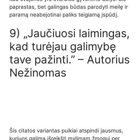
paprastas, bet galingas būdas parodyti meilę ir
paramą neabejotinai paliks teigiamą įspūdį.
9) „Jaučiuosi laimingas,
kad turėjau galimybę
tave pažinti.” – Autorius
Nežinomas
Šis citatos variantas puikiai atspindi jausmus,
kuriuos galima išreikšti mylimam žmogui per