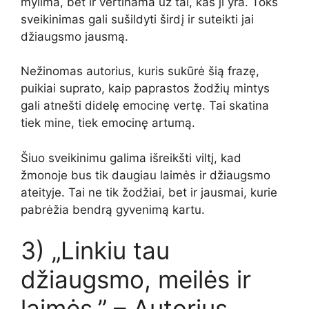
mylima, bet ir vertinama už tai, kas ji yra. Toks
sveikinimas gali sušildyti širdį ir suteikti jai
džiaugsmo jausmą.
Nežinomas autorius, kuris sukūrė šią frazę,
puikiai suprato, kaip paprastos žodžių mintys
gali atnešti didelę emocinę vertę. Tai skatina
tiek mine, tiek emocinę artumą.
Šiuo sveikinimu galima išreikšti viltį, kad
žmonoje bus tik daugiau laimės ir džiaugsmo
ateityje. Tai ne tik žodžiai, bet ir jausmai, kurie
pabrėžia bendrą gyvenimą kartu.
3) „Linkiu tau
džiaugsmo, meilės ir
laimės.” – Autorius