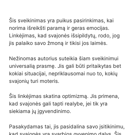
Šis sveikinimas yra puikus pasirinkimas, kai
norima išreikšti paramą ir geras emocijas.
Linkėjimas, kad svajonės išsipildytų, rodo, jog
jis palaiko savo žmoną ir tikisi jos laimės.
Nežinomas autorius suteikia šiam sveikinimui
universalią prasmę. Jis gali būti pritaikytas bet
kokiai situacijai, nepriklausomai nuo to, kokių
svajonių turi moteris.
Šis linkėjimas skatina optimizmą. Jis primena,
kad svajonės gali tapti realybe, jei tik yra
siekiama jų įgyvendinimo.
Pasakydamas tai, jis pasidalina savo įsitikinimu,
kad svajonės yra svarbios gyvenimo dalys. Šis