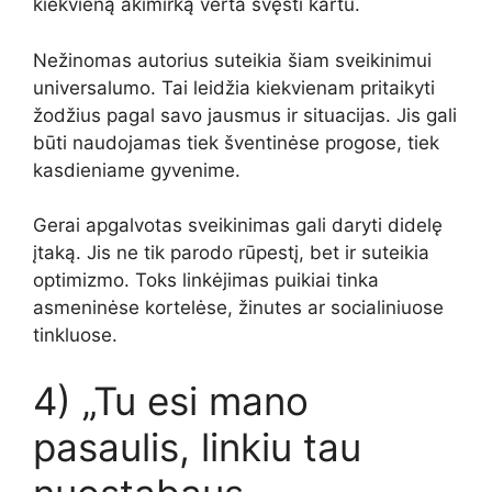
kiekvieną akimirką verta švęsti kartu.
Nežinomas autorius suteikia šiam sveikinimui
universalumo. Tai leidžia kiekvienam pritaikyti
žodžius pagal savo jausmus ir situacijas. Jis gali
būti naudojamas tiek šventinėse progose, tiek
kasdieniame gyvenime.
Gerai apgalvotas sveikinimas gali daryti didelę
įtaką. Jis ne tik parodo rūpestį, bet ir suteikia
optimizmo. Toks linkėjimas puikiai tinka
asmeninėse kortelėse, žinutes ar socialiniuose
tinkluose.
4) „Tu esi mano
pasaulis, linkiu tau