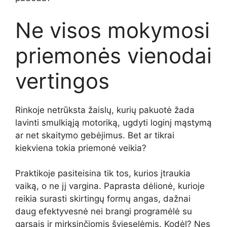
Ne visos mokymosi
priemonės vienodai
vertingos
Rinkoje netrūksta žaislų, kurių pakuotė žada
lavinti smulkiąją motoriką, ugdyti loginį mąstymą
ar net skaitymo gebėjimus. Bet ar tikrai
kiekviena tokia priemonė veikia?
Praktikoje pasiteisina tik tos, kurios įtraukia
vaiką, o ne jį vargina. Paprasta dėlionė, kurioje
reikia surasti skirtingų formų angas, dažnai
daug efektyvesnė nei brangi programėlė su
garsais ir mirksinčiomis švieselėmis. Kodėl? Nes