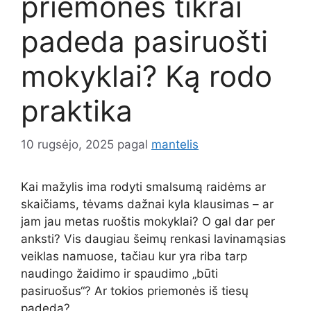
priemonės tikrai
padeda pasiruošti
mokyklai? Ką rodo
praktika
10 rugsėjo, 2025
pagal
mantelis
Kai mažylis ima rodyti smalsumą raidėms ar
skaičiams, tėvams dažnai kyla klausimas – ar
jam jau metas ruoštis mokyklai? O gal dar per
anksti? Vis daugiau šeimų renkasi lavinamąsias
veiklas namuose, tačiau kur yra riba tarp
naudingo žaidimo ir spaudimo „būti
pasiruošus“? Ar tokios priemonės iš tiesų
padeda?