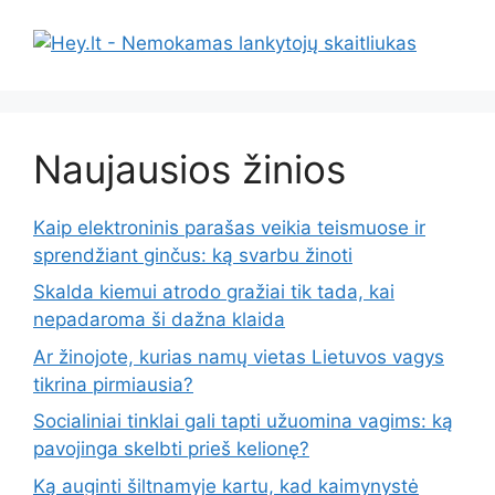
Naujausios žinios
Kaip elektroninis parašas veikia teismuose ir
sprendžiant ginčus: ką svarbu žinoti
Skalda kiemui atrodo gražiai tik tada, kai
nepadaroma ši dažna klaida
Ar žinojote, kurias namų vietas Lietuvos vagys
tikrina pirmiausia?
Socialiniai tinklai gali tapti užuomina vagims: ką
pavojinga skelbti prieš kelionę?
Ką auginti šiltnamyje kartu, kad kaimynystė