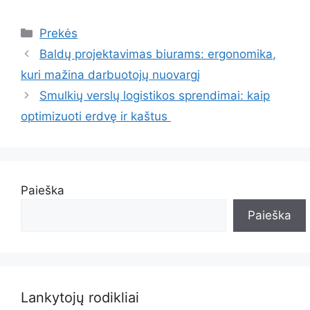
Kategorijos
Prekės
Baldų projektavimas biurams: ergonomika,
kuri mažina darbuotojų nuovargį
Smulkių verslų logistikos sprendimai: kaip
optimizuoti erdvę ir kaštus
Paieška
Paieška
Lankytojų rodikliai