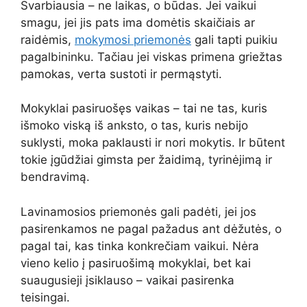
Svarbiausia – ne laikas, o būdas. Jei vaikui
smagu, jei jis pats ima domėtis skaičiais ar
raidėmis,
mokymosi priemonės
gali tapti puikiu
pagalbininku. Tačiau jei viskas primena griežtas
pamokas, verta sustoti ir permąstyti.
Mokyklai pasiruošęs vaikas – tai ne tas, kuris
išmoko viską iš anksto, o tas, kuris nebijo
suklysti, moka paklausti ir nori mokytis. Ir būtent
tokie įgūdžiai gimsta per žaidimą, tyrinėjimą ir
bendravimą.
Lavinamosios priemonės gali padėti, jei jos
pasirenkamos ne pagal pažadus ant dėžutės, o
pagal tai, kas tinka konkrečiam vaikui. Nėra
vieno kelio į pasiruošimą mokyklai, bet kai
suaugusieji įsiklauso – vaikai pasirenka
teisingai.