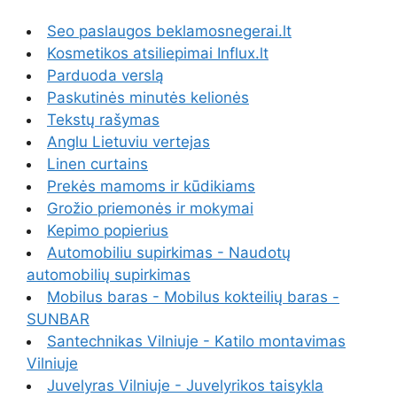
Seo paslaugos beklamosnegerai.lt
Kosmetikos atsiliepimai Influx.lt
Parduoda verslą
Paskutinės minutės kelionės
Tekstų rašymas
Anglu Lietuviu vertejas
Linen curtains
Prekės mamoms ir kūdikiams
Grožio priemonės ir mokymai
Kepimo popierius
Automobiliu supirkimas - Naudotų
automobilių supirkimas
Mobilus baras - Mobilus kokteilių baras -
SUNBAR
Santechnikas Vilniuje - Katilo montavimas
Vilniuje
Juvelyras Vilniuje - Juvelyrikos taisykla