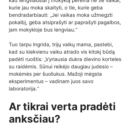
kad lengviausiai į mokyklą pereina ne tie vaikai,
kurie jau moka skaityti, o tie, kurie geba
bendradarbiauti: „Jei vaikas moka užmegzti
pokalbį, geba atsiprašyti ar paprašyti pagalbos,
jam mokykloje bus lengviau.“
Tuo tarpu Ingrida, trijų vaikų mama, pastebi,
kad su kiekvienu vaiku atrado vis kitokį būdą
padėti ruoštis: „Vyriausia dukra dievino korteles
su raidėmis. Sūnui reikėjo daugiau judesio –
mokėmės per šuoliukus. Mažoji mėgsta
eksperimentus – vadinam juos savo
laboratorija.“
Ar tikrai verta pradėti
anksčiau?