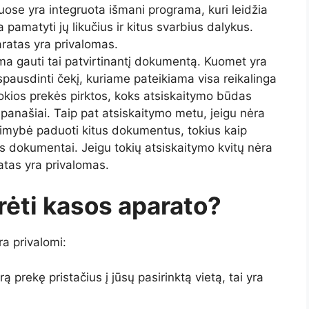
ose yra integruota išmani programa, kuri leidžia
ia pamatyti jų likučius ir kitus svarbius dalykus.
ratas yra privalomas.
ma gauti tai patvirtinantį dokumentą. Kuomet yra
spausdinti čekį, kuriame pateikiama visa reikalinga
 kokios prekės pirktos, koks atsiskaitymo būdas
 panašiai. Taip pat atsiskaitymo metu, jeigu nėra
alimybė paduoti kitus dokumentus, tokius kaip
ūs dokumentai. Jeigu tokių atsiskaitymo kvitų nėra
atas yra privalomas.
rėti kasos aparato?
a privalomi:
 prekę pristačius į jūsų pasirinktą vietą, tai yra