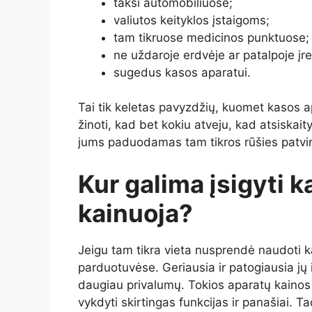
taksi automobiliuose;
valiutos keityklos įstaigoms;
tam tikruose medicinos punktuose;
ne uždaroje erdvėje ar patalpoje įre
sugedus kasos aparatui.
Tai tik keletas pavyzdžių, kuomet kasos a
žinoti, kad bet kokiu atveju, kad atsiskaity
jums paduodamas tam tikros rūšies patvi
Kur galima įsigyti k
kainuoja?
Jeigu tam tikra vieta nusprendė naudoti ka
parduotuvėse. Geriausia ir patogiausia jų i
daugiau privalumų. Tokios aparatų kainos y
vykdyti skirtingas funkcijas ir panašiai. Ta