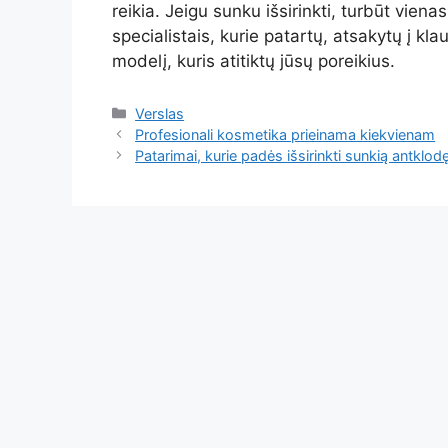
reikia. Jeigu sunku išsirinkti, turbūt vien
specialistais, kurie patartų, atsakytų į kla
modelį, kuris atitiktų jūsų poreikius.
Kategorijos
Verslas
Profesionali kosmetika prieinama kiekvienam
Patarimai, kurie padės išsirinkti sunkią antklod