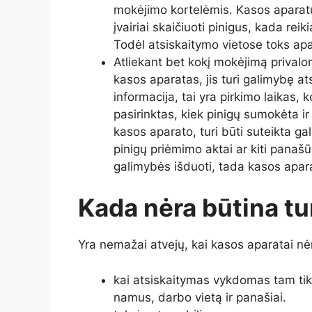
mokėjimo kortelėmis. Kasos aparatu
įvairiai skaičiuoti pinigus, kada reik
Todėl atsiskaitymo vietose toks apa
Atliekant bet kokį mokėjimą privalo
kasos aparatas, jis turi galimybę at
informacija, tai yra pirkimo laikas,
pasirinktas, kiek pinigų sumokėta ir
kasos aparato, turi būti suteikta g
pinigų priėmimo aktai ar kiti panaš
galimybės išduoti, tada kasos apar
Kada nėra būtina tu
Yra nemažai atvejų, kai kasos aparatai nėr
kai atsiskaitymas vykdomas tam tikrą
namus, darbo vietą ir panašiai.