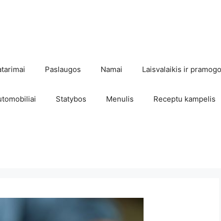
atarimai
Paslaugos
Namai
Laisvalaikis ir pramog
utomobiliai
Statybos
Menulis
Receptu kampelis