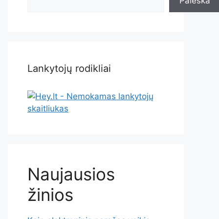
Paieška
Lankytojų rodikliai
Naujausios
žinios