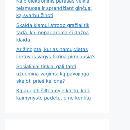
Kaip elektroninis parašas veikia
teismuose ir sprendžiant ginčus:
ką svarbu žinoti
Skalda kiemui atrodo gražiai tik
tada, kai nepadaroma ši dažna
klaida
Ar žinojote, kurias namų vietas
Lietuvos vagys tikrina pirmiausia?
Socialiniai tinklai gali tapti
užuomina vagims: ką pavojinga
skelbti prieš kelionę?
Ką auginti šiltnamyje kartu, kad
kaimynystė padėtų, o ne kenktų