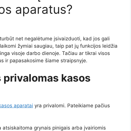
sos aparatus?
turbūt net negalėtume įsivaizduoti, kad jos gali
laikomi žymiai saugiau, taip pat jų funkcijos leidžia
linga visoje darbo dienoje. Tačiau ar tikrai visos
us ir papasakosime šiame straipsnyje.
 privalomas kasos
kasos aparatai
yra privalomi. Pateikiame pačius
 atsiskaitoma grynais pinigais arba įvairiomis