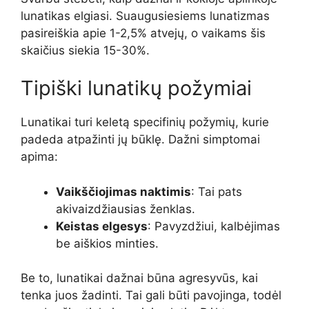
lunatikas elgiasi. Suaugusiesiems lunatizmas
pasireiškia apie 1-2,5% atvejų, o vaikams šis
skaičius siekia 15-30%.
Tipiški lunatikų požymiai
Lunatikai turi keletą specifinių požymių, kurie
padeda atpažinti jų būklę. Dažni simptomai
apima:
Vaikščiojimas naktimis
: Tai pats
akivaizdžiausias ženklas.
Keistas elgesys
: Pavyzdžiui, kalbėjimas
be aiškios minties.
Be to, lunatikai dažnai būna agresyvūs, kai
tenka juos žadinti. Tai gali būti pavojinga, todėl