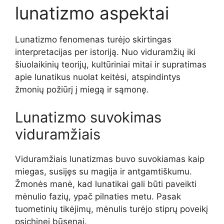
lunatizmo aspektai
Lunatizmo fenomenas turėjo skirtingas
interpretacijas per istoriją. Nuo viduramžių iki
šiuolaikinių teorijų, kultūriniai mitai ir supratimas
apie lunatikus nuolat keitėsi, atspindintys
žmonių požiūrį į miegą ir sąmonę.
Lunatizmo suvokimas
viduramžiais
Viduramžiais lunatizmas buvo suvokiamas kaip
miegas, susijęs su magija ir antgamtiškumu.
Žmonės manė, kad lunatikai gali būti paveikti
mėnulio fazių, ypač pilnaties metu. Pasak
tuometinių tikėjimų, mėnulis turėjo stiprų poveikį
psichinei būsenai.