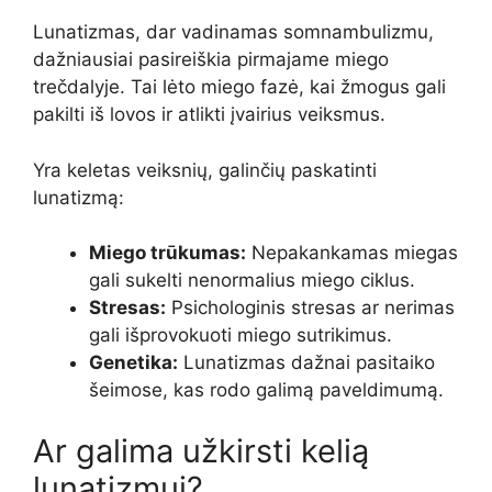
Lunatizmas, dar vadinamas somnambulizmu,
dažniausiai pasireiškia pirmajame miego
trečdalyje. Tai lėto miego fazė, kai žmogus gali
pakilti iš lovos ir atlikti įvairius veiksmus.
Yra keletas veiksnių, galinčių paskatinti
lunatizmą:
Miego trūkumas:
Nepakankamas miegas
gali sukelti nenormalius miego ciklus.
Stresas:
Psichologinis stresas ar nerimas
gali išprovokuoti miego sutrikimus.
Genetika:
Lunatizmas dažnai pasitaiko
šeimose, kas rodo galimą paveldimumą.
Ar galima užkirsti kelią
lunatizmui?