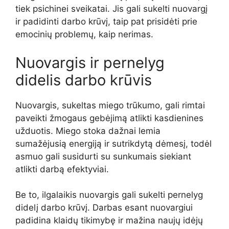
tiek psichinei sveikatai. Jis gali sukelti nuovargį
ir padidinti darbo krūvį, taip pat prisidėti prie
emocinių problemų, kaip nerimas.
Nuovargis ir pernelyg
didelis darbo krūvis
Nuovargis, sukeltas miego trūkumo, gali rimtai
paveikti žmogaus gebėjimą atlikti kasdienines
užduotis. Miego stoka dažnai lemia
sumažėjusią energiją ir sutrikdytą dėmesį, todėl
asmuo gali susidurti su sunkumais siekiant
atlikti darbą efektyviai.
Be to, ilgalaikis nuovargis gali sukelti pernelyg
didelį darbo krūvį. Darbas esant nuovargiui
padidina klaidų tikimybę ir mažina naujų idėjų