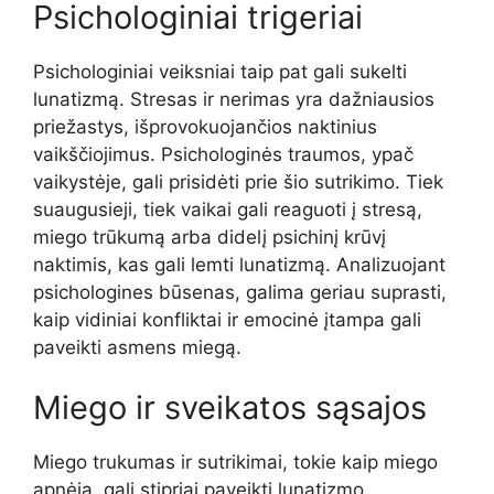
Psichologiniai trigeriai
Psichologiniai veiksniai taip pat gali sukelti
lunatizmą. Stresas ir nerimas yra dažniausios
priežastys, išprovokuojančios naktinius
vaikščiojimus. Psichologinės traumos, ypač
vaikystėje, gali prisidėti prie šio sutrikimo. Tiek
suaugusieji, tiek vaikai gali reaguoti į stresą,
miego trūkumą arba didelį psichinį krūvį
naktimis, kas gali lemti lunatizmą. Analizuojant
psichologines būsenas, galima geriau suprasti,
kaip vidiniai konfliktai ir emocinė įtampa gali
paveikti asmens miegą.
Miego ir sveikatos sąsajos
Miego trukumas ir sutrikimai, tokie kaip miego
apnėja, gali stipriai paveikti lunatizmo