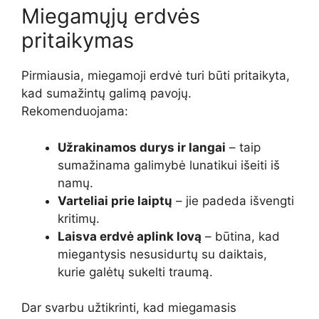
Miegamųjų erdvės
pritaikymas
Pirmiausia, miegamoji erdvė turi būti pritaikyta,
kad sumažintų galimą pavojų.
Rekomenduojama:
Užrakinamos durys ir langai
– taip
sumažinama galimybė lunatikui išeiti iš
namų.
Varteliai prie laiptų
– jie padeda išvengti
kritimų.
Laisva erdvė aplink lovą
– būtina, kad
miegantysis nesusidurtų su daiktais,
kurie galėtų sukelti traumą.
Dar svarbu užtikrinti, kad miegamasis