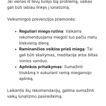
Jei vienas iš tėvų turėjo šią problemą, vaikas
gali būti labiau linkęs į lunatizmą.
Veiksmingos prevencijos priemonės:
Reguliari miego rutina
: Vaikams
rekomenduojama miegoti tuo pačiu metu
kiekvieną dieną.
Raminančios veiklos prieš miegą
: Tai
gali būti skaitymas, meditacija arba šiltas
vonios vanduo.
Aplinkos pritaikymas
: Sumažinti
triukšmą ir sukuriant ramią miegamojo
aplinką.
Laikantis šių rekomendacijų, galima sumažinti
vaikų lunatizmo pasireiškimą.