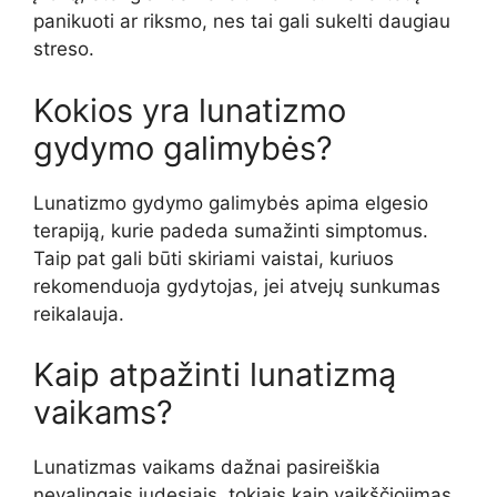
panikuoti ar riksmo, nes tai gali sukelti daugiau
streso.
Kokios yra lunatizmo
gydymo galimybės?
Lunatizmo gydymo galimybės apima elgesio
terapiją, kurie padeda sumažinti simptomus.
Taip pat gali būti skiriami vaistai, kuriuos
rekomenduoja gydytojas, jei atvejų sunkumas
reikalauja.
Kaip atpažinti lunatizmą
vaikams?
Lunatizmas vaikams dažnai pasireiškia
nevalingais judesiais, tokiais kaip vaikščiojimas