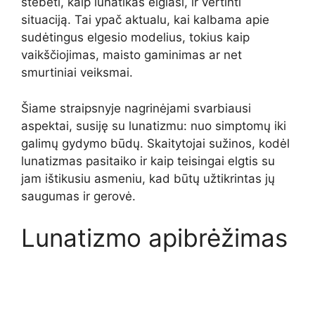
stebėti, kaip lunatikas elgiasi, ir vertinti
situaciją. Tai ypač aktualu, kai kalbama apie
sudėtingus elgesio modelius, tokius kaip
vaikščiojimas, maisto gaminimas ar net
smurtiniai veiksmai.
Šiame straipsnyje nagrinėjami svarbiausi
aspektai, susiję su lunatizmu: nuo simptomų iki
galimų gydymo būdų. Skaitytojai sužinos, kodėl
lunatizmas pasitaiko ir kaip teisingai elgtis su
jam ištikusiu asmeniu, kad būtų užtikrintas jų
saugumas ir gerovė.
Lunatizmo apibrėžimas