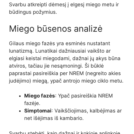
Svarbu atkreipti dėmesį į elgesį miego metu ir
būdingus požymius.
Miego būsenos analizė
Gilaus miego fazės yra esminės nustatant
lunatizmą. Lunatikai dažniausiai vaikšto ar
elgiasi keistai miegodami, dažnai jų akys būna
atviros, tačiau jie nesąmoningi. Ši būklė
paprastai pasireiškia per NREM (negreito akies
judėjimo) miegą, ypač antrojo miego ciklo metu.
Miego fazės
: Ypač pasireiškia NREM
fazėje.
Simptomai
: Vaikščiojimas, kalbėjimas ar
net išėjimas iš kambario.
Svarbu stebėti, kaip dažnai ir kokioje aplinkoje