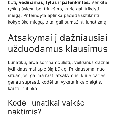
būtų
vėdinamas
,
tylus
ir
patenkintas
. Venkite
ryškių šviesų bei triukšmo, kurie gali trikdyti
miegą. Pritemdyta aplinka padeda užtikrinti
kokybišką miegą, o tai gali sumažinti lunatizmą.
Atsakymai į dažniausiai
užduodamus klausimus
Lunatikų, arba somnambulistų, veiksmus dažnai
lydi klausimai apie šią būklę. Priklausomai nuo
situacijos, galima rasti atsakymus, kurie padės
geriau suprasti, kodėl tai vyksta ir kaip elgtis,
kai tai nutinka.
Kodėl lunatikai vaikšo
naktimis?