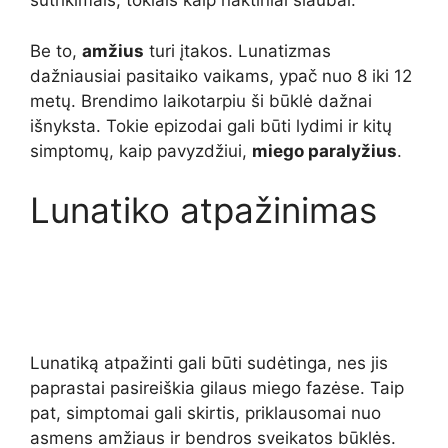
sutrikimais, tokiais kaip naktiniai siaubai.
Be to,
amžius
turi įtakos. Lunatizmas
dažniausiai pasitaiko vaikams, ypač nuo 8 iki 12
metų. Brendimo laikotarpiu ši būklė dažnai
išnyksta. Tokie epizodai gali būti lydimi ir kitų
simptomų, kaip pavyzdžiui,
miego paralyžius
.
Lunatiko atpažinimas
Lunatiką atpažinti gali būti sudėtinga, nes jis
paprastai pasireiškia gilaus miego fazėse. Taip
pat, simptomai gali skirtis, priklausomai nuo
asmens amžiaus ir bendros sveikatos būklės.