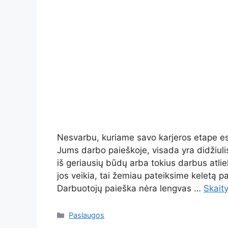
Nesvarbu, kuriame savo karjeros etape es
Jums darbo paieškoje, visada yra didžiuli
iš geriausių būdų arba tokius darbus atlie
jos veikia, tai žemiau pateiksime keletą pa
Darbuotojų paieška nėra lengvas …
Skaity
Kategorijos
Paslaugos