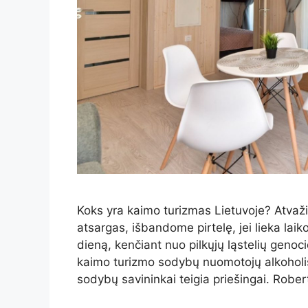
Koks yra kaimo turizmas Lietuvoje? Atvaž
atsargas, išbandome pirtelę, jei lieka laik
dieną, kenčiant nuo pilkųjų ląstelių genoc
kaimo turizmo sodybų nuomotojų alkoholis
sodybų savininkai teigia priešingai. Rober