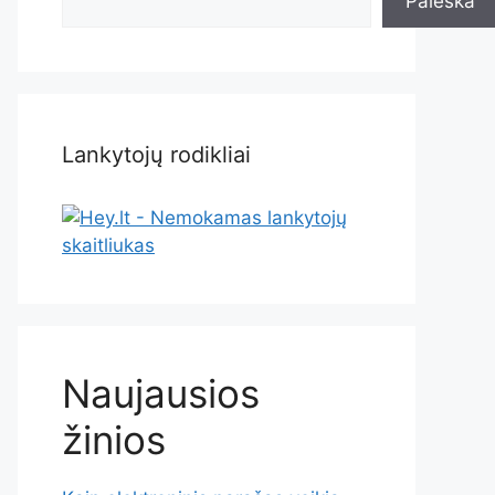
Paieška
Lankytojų rodikliai
Naujausios
žinios