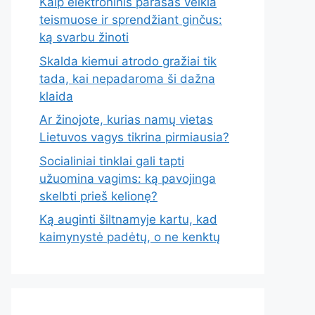
Kaip elektroninis parašas veikia
teismuose ir sprendžiant ginčus:
ką svarbu žinoti
Skalda kiemui atrodo gražiai tik
tada, kai nepadaroma ši dažna
klaida
Ar žinojote, kurias namų vietas
Lietuvos vagys tikrina pirmiausia?
Socialiniai tinklai gali tapti
užuomina vagims: ką pavojinga
skelbti prieš kelionę?
Ką auginti šiltnamyje kartu, kad
kaimynystė padėtų, o ne kenktų