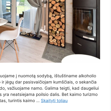
iuojame į nuomotą sodybą, ištuštiname alkoholio
o ir jėgų dar pasisvaičiojam kumščiais, o sekančia
ido, važiuojame namo. Galima teigti, kad daugeliui
 yra neatsiejama poilsio dalis. Bet kaimo turizmo
tas, turintis kaimo …
Skaityti toliau