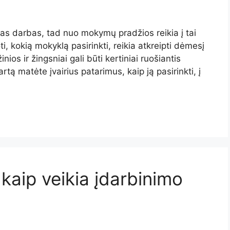
ngas darbas, tad nuo mokymų pradžios reikia į tai
ti, kokią mokyklą pasirinkti, reikia atkreipti dėmesį
ios ir žingsniai gali būti kertiniai ruošiantis
ą matėte įvairius patarimus, kaip ją pasirinkti, į
kaip veikia įdarbinimo