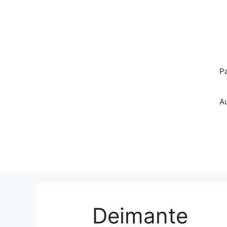
Pereiti
prie
turinio
P
A
Deimante