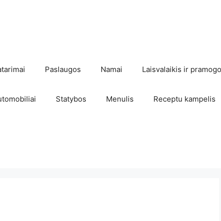
atarimai
Paslaugos
Namai
Laisvalaikis ir pramog
utomobiliai
Statybos
Menulis
Receptu kampelis