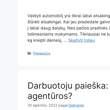
Valdyti automobilį yra tikrai labai atsaki
žiūrėti atsakingai. Kai jau pradedate galvo
į labai daug dalykų. Nes pačios pradinės žin
tolimesniems mokymams. Tikriausiai ne kart
ką kreipti dėmesį, …
Skaityti toliau
Kategorijos
Paslaugos
Darbuotoju paieška: 
agentūros?
30 lapkričio, 2022
pagal
Deimante