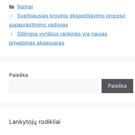
Kategorijos
Namai
Svarbiausias krovinių ekspedijavimo proceso
supaprastinimo vadovas
Stilingos vyriškos rankinės yra naujas
privalomas aksesuaras
Paieška
Paieška
Lankytojų rodikliai