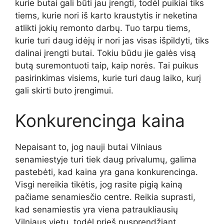
kurie butai gali būti jau įrengti, todėl puikiai tiks
tiems, kurie nori iš karto kraustytis ir neketina
atlikti jokių remonto darbų. Tuo tarpu tiems,
kurie turi daug idėjų ir nori jas visas išpildyti, tiks
dalinai įrengti butai. Tokiu būdu jie galės visą
butą suremontuoti taip, kaip norės. Tai puikus
pasirinkimas visiems, kurie turi daug laiko, kurį
gali skirti buto įrengimui.
Konkurencinga kaina
Nepaisant to, jog nauji butai Vilniaus
senamiestyje turi tiek daug privalumų, galima
pastebėti, kad kaina yra gana konkurencinga.
Visgi nereikia tikėtis, jog rasite pigią kainą
pačiame senamiesčio centre. Reikia suprasti,
kad senamiestis yra viena patraukliausių
Vilniaus vietų, todėl prieš nusprendžiant