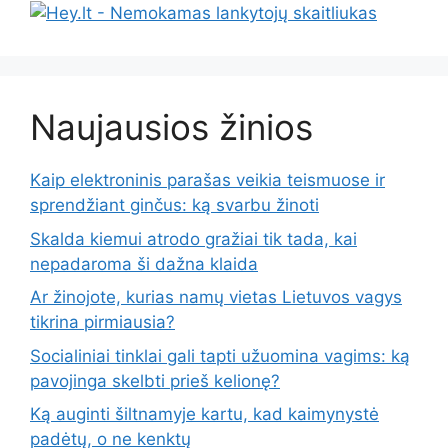
Naujausios žinios
Kaip elektroninis parašas veikia teismuose ir
sprendžiant ginčus: ką svarbu žinoti
Skalda kiemui atrodo gražiai tik tada, kai
nepadaroma ši dažna klaida
Ar žinojote, kurias namų vietas Lietuvos vagys
tikrina pirmiausia?
Socialiniai tinklai gali tapti užuomina vagims: ką
pavojinga skelbti prieš kelionę?
Ką auginti šiltnamyje kartu, kad kaimynystė
padėtų, o ne kenktų