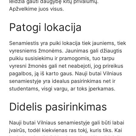
leidžia gauti daugybę kitų privalumų.
Apžvelkime juos visus.
Patogi lokacija
Senamiestis yra puiki lokacija tiek jauniems, tiek
vyresniems žmonėms. Jaunimas gali džiaugtis
puikiu susisiekimu ir pramogomis, tuo tarpu
vyresni žmonės gali net neabejoti, jog prireikus
pagalbos, ją iš karto gaus. Nauji butai Vilniaus
senamiestyje yra idealus pasirinkimas net ir
studentams, visgi vargu, ar toks įperkamas.
Didelis pasirinkimas
Nauji butai Vilniaus senamiestyje gali būti labai
įvairūs, todėl kiekvienas ras tokį, kuris tiks. Kai