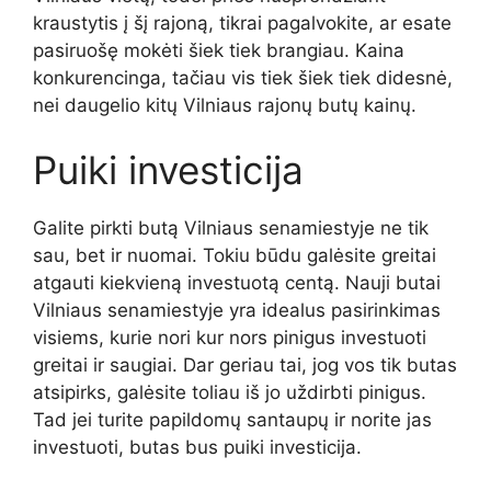
kraustytis į šį rajoną, tikrai pagalvokite, ar esate
pasiruošę mokėti šiek tiek brangiau. Kaina
konkurencinga, tačiau vis tiek šiek tiek didesnė,
nei daugelio kitų Vilniaus rajonų butų kainų.
Puiki investicija
Galite pirkti butą Vilniaus senamiestyje ne tik
sau, bet ir nuomai. Tokiu būdu galėsite greitai
atgauti kiekvieną investuotą centą. Nauji butai
Vilniaus senamiestyje yra idealus pasirinkimas
visiems, kurie nori kur nors pinigus investuoti
greitai ir saugiai. Dar geriau tai, jog vos tik butas
atsipirks, galėsite toliau iš jo uždirbti pinigus.
Tad jei turite papildomų santaupų ir norite jas
investuoti, butas bus puiki investicija.