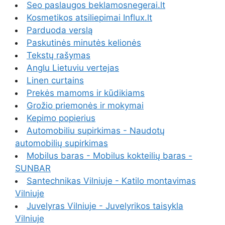
Seo paslaugos beklamosnegerai.lt
Kosmetikos atsiliepimai Influx.lt
Parduoda verslą
Paskutinės minutės kelionės
Tekstų rašymas
Anglu Lietuviu vertejas
Linen curtains
Prekės mamoms ir kūdikiams
Grožio priemonės ir mokymai
Kepimo popierius
Automobiliu supirkimas - Naudotų
automobilių supirkimas
Mobilus baras - Mobilus kokteilių baras -
SUNBAR
Santechnikas Vilniuje - Katilo montavimas
Vilniuje
Juvelyras Vilniuje - Juvelyrikos taisykla
Vilniuje