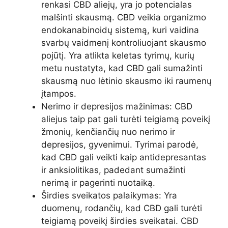
renkasi CBD aliejų, yra jo potencialas
malšinti skausmą. CBD veikia organizmo
endokanabinoidų sistemą, kuri vaidina
svarbų vaidmenį kontroliuojant skausmo
pojūtį. Yra atlikta keletas tyrimų, kurių
metu nustatyta, kad CBD gali sumažinti
skausmą nuo lėtinio skausmo iki raumenų
įtampos.
Nerimo ir depresijos mažinimas: CBD
aliejus taip pat gali turėti teigiamą poveikį
žmonių, kenčiančių nuo nerimo ir
depresijos, gyvenimui. Tyrimai parodė,
kad CBD gali veikti kaip antidepresantas
ir anksiolitikas, padedant sumažinti
nerimą ir pagerinti nuotaiką.
Širdies sveikatos palaikymas: Yra
duomenų, rodančių, kad CBD gali turėti
teigiamą poveikį širdies sveikatai. CBD