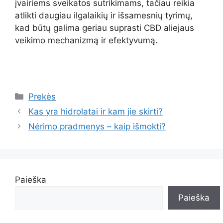
įvairiems sveikatos sutrikimams, tačiau reikia
atlikti daugiau ilgalaikių ir išsamesnių tyrimų,
kad būtų galima geriau suprasti CBD aliejaus
veikimo mechanizmą ir efektyvumą.
Kategorijos
Prekės
Kas yra hidrolatai ir kam jie skirti?
Nėrimo pradmenys – kaip išmokti?
Paieška
Paieška