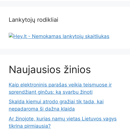
Lankytojų rodikliai
Naujausios žinios
Kaip elektroninis parašas veikia teismuose ir
sprendžiant ginčus: ką svarbu žinoti
Skalda kiemui atrodo gražiai tik tada, kai
nepadaroma ši dažna klaida
Ar žinojote, kurias namų vietas Lietuvos vagys
tikrina pirmiausia?