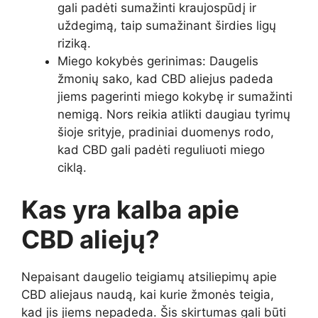
gali padėti sumažinti kraujospūdį ir
uždegimą, taip sumažinant širdies ligų
riziką.
Miego kokybės gerinimas: Daugelis
žmonių sako, kad CBD aliejus padeda
jiems pagerinti miego kokybę ir sumažinti
nemigą. Nors reikia atlikti daugiau tyrimų
šioje srityje, pradiniai duomenys rodo,
kad CBD gali padėti reguliuoti miego
ciklą.
Kas yra kalba apie
CBD aliejų?
Nepaisant daugelio teigiamų atsiliepimų apie
CBD aliejaus naudą, kai kurie žmonės teigia,
kad jis jiems nepadeda. Šis skirtumas gali būti