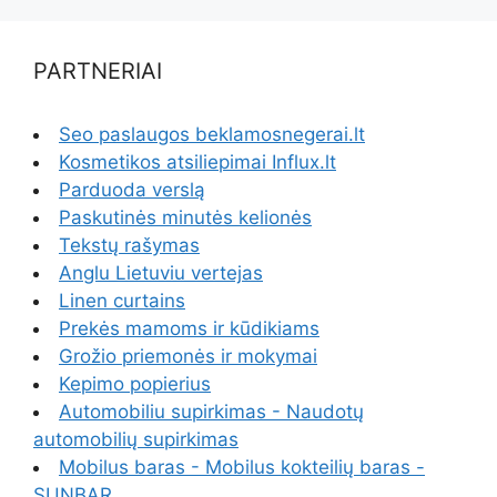
PARTNERIAI
Seo paslaugos beklamosnegerai.lt
Kosmetikos atsiliepimai Influx.lt
Parduoda verslą
Paskutinės minutės kelionės
Tekstų rašymas
Anglu Lietuviu vertejas
Linen curtains
Prekės mamoms ir kūdikiams
Grožio priemonės ir mokymai
Kepimo popierius
Automobiliu supirkimas - Naudotų
automobilių supirkimas
Mobilus baras - Mobilus kokteilių baras -
SUNBAR