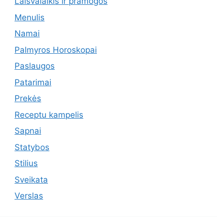
Laisvalaikis ir pramogos
Menulis
Namai
Palmyros Horoskopai
Paslaugos
Patarimai
Prekės
Receptu kampelis
Sapnai
Statybos
Stilius
Sveikata
Verslas