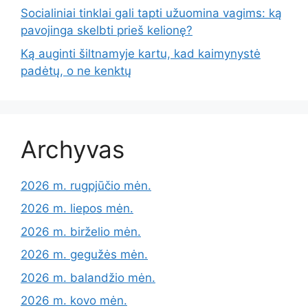
Socialiniai tinklai gali tapti užuomina vagims: ką
pavojinga skelbti prieš kelionę?
Ką auginti šiltnamyje kartu, kad kaimynystė
padėtų, o ne kenktų
Archyvas
2026 m. rugpjūčio mėn.
2026 m. liepos mėn.
2026 m. birželio mėn.
2026 m. gegužės mėn.
2026 m. balandžio mėn.
2026 m. kovo mėn.