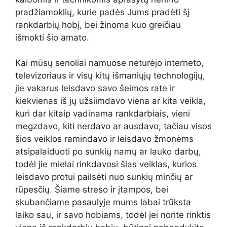
pradžiamoklių, kurie padės Jums pradėti šį
rankdarbių hobį, bei žinoma kuo greičiau
išmokti šio amato.
Kai mūsų senoliai namuose neturėjo interneto,
televizoriaus ir visų kitų išmaniųjų technologijų,
jie vakarus leisdavo savo šeimos rate ir
kiekvienas iš jų užsiimdavo viena ar kita veikla,
kuri dar kitaip vadinama rankdarbiais, vieni
megzdavo, kiti nerdavo ar ausdavo, tačiau visos
šios veiklos ramindavo ir leisdavo žmonėms
atsipalaiduoti po sunkių namų ar lauko darbų,
todėl jie mielai rinkdavosi šias veiklas, kurios
leisdavo protui pailsėti nuo sunkių minčių ar
rūpesčių. Šiame streso ir įtampos, bei
skubančiame pasaulyje mums labai trūksta
laiko sau, ir savo hobiams, todėl jei norite rinktis