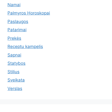
Namai
Palmyros Horoskopai
Paslaugos
Patarimai
Prekės
Receptu kampelis
Sapnai
Statybos
Stilius
Sveikata
Verslas