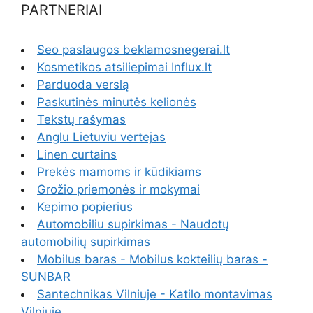
PARTNERIAI
Seo paslaugos beklamosnegerai.lt
Kosmetikos atsiliepimai Influx.lt
Parduoda verslą
Paskutinės minutės kelionės
Tekstų rašymas
Anglu Lietuviu vertejas
Linen curtains
Prekės mamoms ir kūdikiams
Grožio priemonės ir mokymai
Kepimo popierius
Automobiliu supirkimas - Naudotų
automobilių supirkimas
Mobilus baras - Mobilus kokteilių baras -
SUNBAR
Santechnikas Vilniuje - Katilo montavimas
Vilniuje