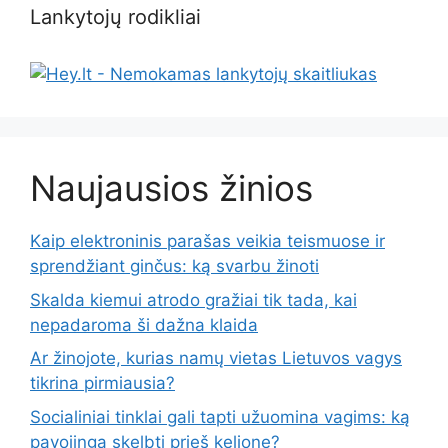
Lankytojų rodikliai
Naujausios žinios
Kaip elektroninis parašas veikia teismuose ir
sprendžiant ginčus: ką svarbu žinoti
Skalda kiemui atrodo gražiai tik tada, kai
nepadaroma ši dažna klaida
Ar žinojote, kurias namų vietas Lietuvos vagys
tikrina pirmiausia?
Socialiniai tinklai gali tapti užuomina vagims: ką
pavojinga skelbti prieš kelionę?