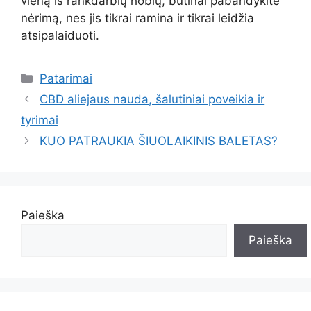
vieną iš rankdarbių hobių, būtinai pabandykite
nėrimą, nes jis tikrai ramina ir tikrai leidžia
atsipalaiduoti.
Kategorijos
Patarimai
CBD aliejaus nauda, šalutiniai poveikia ir
tyrimai
KUO PATRAUKIA ŠIUOLAIKINIS BALETAS?
Paieška
Paieška