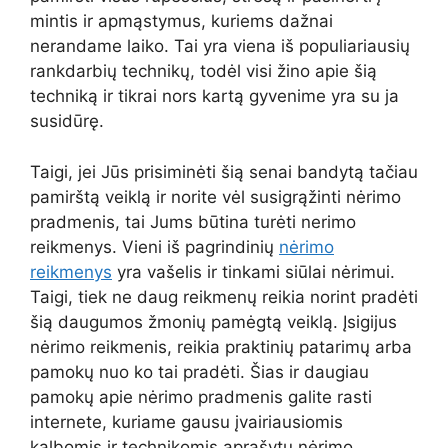
mintis ir apmąstymus, kuriems dažnai
nerandame laiko. Tai yra viena iš populiariausių
rankdarbių technikų, todėl visi žino apie šią
techniką ir tikrai nors kartą gyvenime yra su ja
susidūrę.
Taigi, jei Jūs prisiminėti šią senai bandytą tačiau
pamirštą veiklą ir norite vėl susigrąžinti nėrimo
pradmenis, tai Jums būtina turėti nerimo
reikmenys. Vieni iš pagrindinių
nėrimo
reikmenys
yra vašelis ir tinkami siūlai nėrimui.
Taigi, tiek ne daug reikmenų reikia norint pradėti
šią daugumos žmonių pamėgtą veiklą. Įsigijus
nėrimo reikmenis, reikia praktinių patarimų arba
pamokų nuo ko tai pradėti. Šias ir daugiau
pamokų apie nėrimo pradmenis galite rasti
internete, kuriame gausu įvairiausiomis
kalbomis ir technikomis aprašytų nėrimo