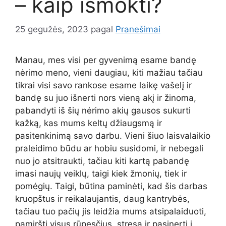
– kaip išmokti?
25 gegužės, 2023
pagal
Pranešimai
Manau, mes visi per gyvenimą esame bandę
nėrimo meno, vieni daugiau, kiti mažiau tačiau
tikrai visi savo rankose esame laikę vašelį ir
bandę su juo išnerti nors vieną akį ir žinoma,
pabandyti iš šių nėrimo akių gausos sukurti
kažką, kas mums keltų džiaugsmą ir
pasitenkinimą savo darbu. Vieni šiuo laisvalaikio
praleidimo būdu ar hobiu susidomi, ir nebegali
nuo jo atsitraukti, tačiau kiti kartą pabandę
imasi naujų veiklų, taigi kiek žmonių, tiek ir
pomėgių. Taigi, būtina paminėti, kad šis darbas
kruopštus ir reikalaujantis, daug kantrybės,
tačiau tuo pačių jis leidžia mums atsipalaiduoti,
pamiršti visus rūpesčius, stresą ir pasinerti į