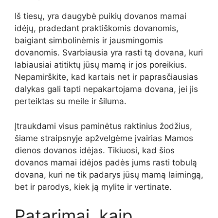
Iš tiesų, yra daugybė puikių dovanos mamai
idėjų, pradedant praktiškomis dovanomis,
baigiant simbolinėmis ir jausmingomis
dovanomis. Svarbiausia yra rasti tą dovana, kuri
labiausiai atitiktų jūsų mamą ir jos poreikius.
Nepamirškite, kad kartais net ir paprasčiausias
dalykas gali tapti nepakartojama dovana, jei jis
perteiktas su meile ir šiluma.
Įtraukdami visus paminėtus raktinius žodžius,
šiame straipsnyje apžvelgėme įvairias Mamos
dienos dovanos idėjas. Tikiuosi, kad šios
dovanos mamai idėjos padės jums rasti tobulą
dovana, kuri ne tik padarys jūsų mamą laimingą,
bet ir parodys, kiek ją mylite ir vertinate.
Patarimai, kaip