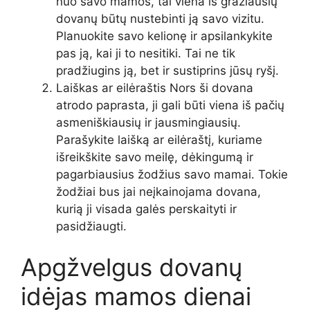
nuo savo mamos, tai viena iš gražiausių
dovanų būtų nustebinti ją savo vizitu.
Planuokite savo kelionę ir apsilankykite
pas ją, kai ji to nesitiki. Tai ne tik
pradžiugins ją, bet ir sustiprins jūsų ryšį.
Laiškas ar eilėraštis Nors ši dovana
atrodo paprasta, ji gali būti viena iš pačių
asmeniškiausių ir jausmingiausių.
Parašykite laišką ar eilėraštį, kuriame
išreikškite savo meilę, dėkingumą ir
pagarbiausius žodžius savo mamai. Tokie
žodžiai bus jai neįkainojama dovana,
kurią ji visada galės perskaityti ir
pasidžiaugti.
Apgžvelgus dovanų
idėjas mamos dienai