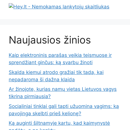
Naujausios žinios
Kaip elektroninis parašas veikia teismuose ir
sprendžiant ginčus: ką svarbu žinoti
Skalda kiemui atrodo gražiai tik tada, kai
nepadaroma ši dažna klaida
Ar žinojote, kurias namų vietas Lietuvos vagys
tikrina pirmiausia?
Socialiniai tinklai gali tapti užuomina vagims: ką
pavojinga skelbti prieš kelionę?
Ką auginti šiltnamyje kartu, kad kaimynystė