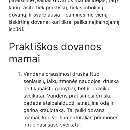
pateiksime įvairias dovanos mamai idėjas, tarp
kurių rasite tiek praktiškų, tiek simbolinių
dovanų. Ir svarbiausia – paminėsime vieną
išskirtinę dovana, kuri tikrai paliks neįkainojamą
įspūdį.
Praktiškos dovanos
mamai
Vandens prausimosi druska Nuo
seniausių laikų žmonės naudojosi druska
ne tik maisto gamybai, bet ir poveikio
sveikatai. Vandens prausimosi druska
padeda atsipalaiduoti, atnaujina odą ir
gerina kraujotaką. Tai puiki dovana
mamai, kuri vertina natūralias priemones
ir rūpinasi savo sveikata.