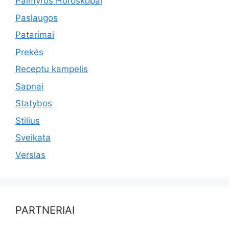
Palmyros Horoskopai
Paslaugos
Patarimai
Prekės
Receptu kampelis
Sapnai
Statybos
Stilius
Sveikata
Verslas
PARTNERIAI