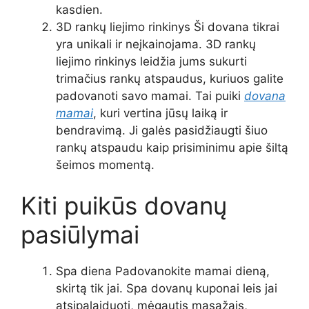
kasdien.
3D rankų liejimo rinkinys Ši dovana tikrai
yra unikali ir neįkainojama. 3D rankų
liejimo rinkinys leidžia jums sukurti
trimačius rankų atspaudus, kuriuos galite
padovanoti savo mamai. Tai puiki
dovana
mamai
, kuri vertina jūsų laiką ir
bendravimą. Ji galės pasidžiaugti šiuo
rankų atspaudu kaip prisiminimu apie šiltą
šeimos momentą.
Kiti puikūs dovanų
pasiūlymai
Spa diena Padovanokite mamai dieną,
skirtą tik jai. Spa dovanų kuponai leis jai
atsipalaiduoti, mėgautis masažais,