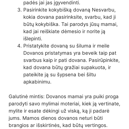
padės jai jas įgyvendinti.
Pasirinkite kokybišką dovaną Nesvarbu,
kokia dovana pasirinksite, svarbu, kad ji
būtų kokybiška. Tai parodys jūsų mamai,
kad jai reiškiate dėmesio ir norite ją
išlepinti.
Pristatykite dovaną su šiluma ir meile
Dovanos pristatymas yra beveik taip pat
svarbus kaip ir pati dovana. Pasirūpinkite,
kad dovana būtų gražiai supakuota, ir
pateikite ją su šypsena bei šiltu
apkabinimu.
Galutinė mintis: Dovanos mamai yra puiki proga
parodyti savo mylimai moteriai, kiek ją vertinate,
mylite ir esate dėkingi už viską, ką ji padarė
jums. Mamos dienos dovanos neturi būti
brangios ar išskirtinės, kad būtų vertingos.