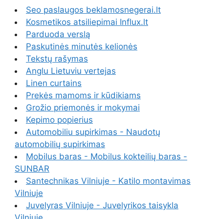
Seo paslaugos beklamosnegerai.lt
Kosmetikos atsiliepimai Influx.lt
Parduoda verslą
Paskutinės minutės kelionės
Tekstų rašymas
Anglu Lietuviu vertejas
Linen curtains
Prekės mamoms ir kūdikiams
Grožio priemonės ir mokymai
Kepimo popierius
Automobiliu supirkimas - Naudotų
automobilių supirkimas
Mobilus baras - Mobilus kokteilių baras -
SUNBAR
Santechnikas Vilniuje - Katilo montavimas
Vilniuje
Juvelyras Vilniuje - Juvelyrikos taisykla
Vilniuje