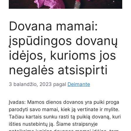
Dovana mamai:
įspūdingos dovanų
idėjos, kurioms jos
negalės atsispirti
3 balandžio, 2023
pagal
Deimante
Įvadas: Mamos dienos dovanos yra puiki proga
parodyti savo mamai, kiek ją vertinate ir mylite.
Tačiau kartais sunku rasti tą puikią dovaną, kuri
išties nustebintų ją. Šiame straipsnyje