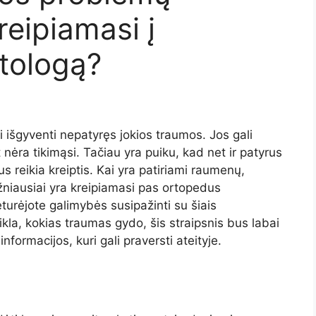
reipiamasi į
tologą?
 išgyventi nepatyręs jokios traumos. Jos gali
t nėra tikimąsi. Tačiau yra puiku, kad net ir patyrus
s reikia kreiptis. Kai yra patiriami raumenų,
ažniausiai yra kreipiamasi pas ortopedus
eturėjote galimybės susipažinti su šiais
eikla, kokias traumas gydo, šis straipsnis bus labai
formacijos, kuri gali praversti ateityje.