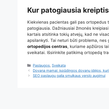
Kur patogiausia kreipti
Kiekvienas pacientas gali pas ortopedus t
patogiausia. Dažniausiai žmonės kreipiasi į
kartais atsitinka tokių atvejų, kad ne visa
apsilankyti. Tai neturi būti problema, nes g
ortopedijos centras
, kuriame apžiūros laik
sveikatai. Išsirinkite patikimą ortopedą 
Kategorijos
Paslaugos
,
Sveikata
Dovana mamai: įspūdingos dovanų idėjos, kurio
SEO paslaugų galia smulkaus verslo augimui