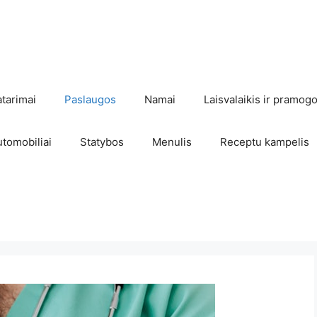
atarimai
Paslaugos
Namai
Laisvalaikis ir pramog
utomobiliai
Statybos
Menulis
Receptu kampelis