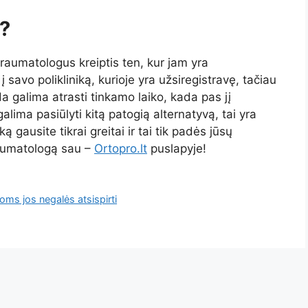
s?
raumatologus kreiptis ten, kur jam yra
 savo polikliniką, kurioje yra užsiregistravę, tačiau
da galima atrasti tinkamo laiko, kada pas jį
alima pasiūlyti kitą patogią alternatyvą, tai yra
ą gausite tikrai greitai ir tai tik padės jūsų
traumatologą sau –
Ortopro.lt
puslapyje!
ms jos negalės atsispirti