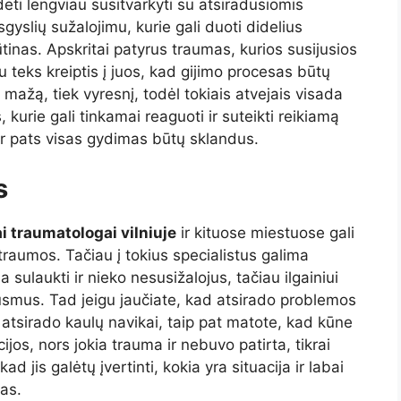
dėti lengviau susitvarkyti su atsiradusiomis
yslių sužalojimu, kurie gali duoti didelius
tinas. Apskritai patyrus traumas, kurios susijusios
u teks kreiptis į juos, kad gijimo procesas būtų
ek mažą, tiek vyresnį, todėl tokiais atvejais visada
, kurie gali tinkamai reaguoti ir suteikti reikiamą
ir pats visas gydimas būtų sklandus.
s
i traumatologai vilniuje
ir kituose miestuose gali
s traumos. Tačiau į tokius specialistus galima
 sulaukti ir nieko nesusižalojus, tačiau ilgainiui
usmus. Tad jeigu jaučiate, kad atsirado problemos
 atsirado kaulų navikai, taip pat matote, kad kūne
ijos, nors jokia trauma ir nebuvo patirta, tikrai
ad jis galėtų įvertinti, kokia yra situacija ir labai
as.