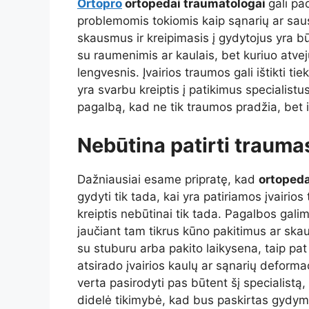
Ortopro
ortopedai traumatologai
gali pa
problemomis tokiomis kaip sąnarių ar sausg
skausmus ir kreipimasis į gydytojus yra bū
su raumenimis ar kaulais, bet kuriuo atvej
lengvesnis. Įvairios traumos gali ištikti ti
yra svarbu kreiptis į patikimus specialistus
pagalbą, kad ne tik traumos pradžia, bet 
Nebūtina patirti trauma
Dažniausiai esame pripratę, kad
ortopeda
gydyti tik tada, kai yra patiriamos įvairio
kreiptis nebūtinai tik tada. Pagalbos galima
jaučiant tam tikrus kūno pakitimus ar ska
su stuburu arba pakito laikysena, taip pat
atsirado įvairios kaulų ar sąnarių deformac
verta pasirodyti pas būtent šį specialistą, k
didelė tikimybė, kad bus paskirtas gydym