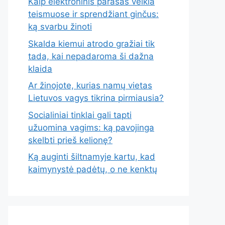
Kaip elektroninis parašas veikia
teismuose ir sprendžiant ginčus:
ką svarbu žinoti
Skalda kiemui atrodo gražiai tik
tada, kai nepadaroma ši dažna
klaida
Ar žinojote, kurias namų vietas
Lietuvos vagys tikrina pirmiausia?
Socialiniai tinklai gali tapti
užuomina vagims: ką pavojinga
skelbti prieš kelionę?
Ką auginti šiltnamyje kartu, kad
kaimynystė padėtų, o ne kenktų