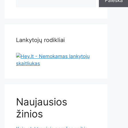
Paieška
Lankytojų rodikliai
Naujausios
žinios