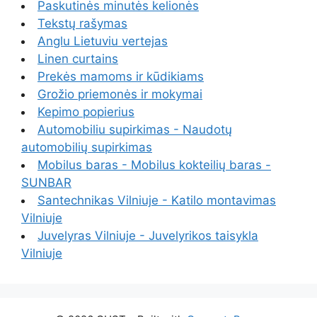
Paskutinės minutės kelionės
Tekstų rašymas
Anglu Lietuviu vertejas
Linen curtains
Prekės mamoms ir kūdikiams
Grožio priemonės ir mokymai
Kepimo popierius
Automobiliu supirkimas - Naudotų
automobilių supirkimas
Mobilus baras - Mobilus kokteilių baras -
SUNBAR
Santechnikas Vilniuje - Katilo montavimas
Vilniuje
Juvelyras Vilniuje - Juvelyrikos taisykla
Vilniuje