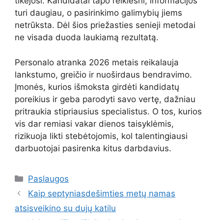
tikėjosi. Kandidatai tapo reiklesni, informacijos
turi daugiau, o pasirinkimo galimybių jiems
netrūksta. Dėl šios priežasties senieji metodai
ne visada duoda laukiamą rezultatą.
Personalo atranka 2026 metais reikalauja
lankstumo, greičio ir nuoširdaus bendravimo.
Įmonės, kurios išmoksta girdėti kandidatų
poreikius ir geba parodyti savo vertę, dažniau
pritraukia stipriausius specialistus. O tos, kurios
vis dar remiasi vakar dienos taisyklėmis,
rizikuoja likti stebėtojomis, kol talentingiausi
darbuotojai pasirenka kitus darbdavius.
Kategorijos
Paslaugos
Kaip septyniasdešimties metų namas
atsisveikino su dujų katilu