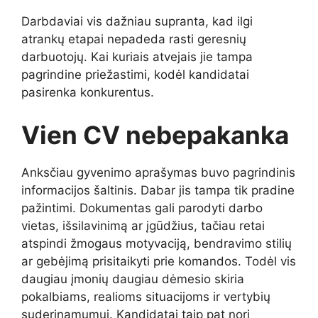
Darbdaviai vis dažniau supranta, kad ilgi
atrankų etapai nepadeda rasti geresnių
darbuotojų. Kai kuriais atvejais jie tampa
pagrindine priežastimi, kodėl kandidatai
pasirenka konkurentus.
Vien CV nebepakanka
Anksčiau gyvenimo aprašymas buvo pagrindinis
informacijos šaltinis. Dabar jis tampa tik pradine
pažintimi. Dokumentas gali parodyti darbo
vietas, išsilavinimą ar įgūdžius, tačiau retai
atspindi žmogaus motyvaciją, bendravimo stilių
ar gebėjimą prisitaikyti prie komandos. Todėl vis
daugiau įmonių daugiau dėmesio skiria
pokalbiams, realioms situacijoms ir vertybių
suderinamumui. Kandidatai taip pat nori