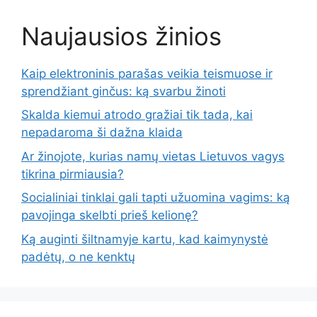
Naujausios žinios
Kaip elektroninis parašas veikia teismuose ir
sprendžiant ginčus: ką svarbu žinoti
Skalda kiemui atrodo gražiai tik tada, kai
nepadaroma ši dažna klaida
Ar žinojote, kurias namų vietas Lietuvos vagys
tikrina pirmiausia?
Socialiniai tinklai gali tapti užuomina vagims: ką
pavojinga skelbti prieš kelionę?
Ką auginti šiltnamyje kartu, kad kaimynystė
padėtų, o ne kenktų