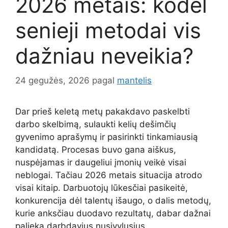
2026 metais: kodėl
senieji metodai vis
dažniau neveikia?
24 gegužės, 2026
pagal
mantelis
Dar prieš keletą metų pakakdavo paskelbti
darbo skelbimą, sulaukti kelių dešimčių
gyvenimo aprašymų ir pasirinkti tinkamiausią
kandidatą. Procesas buvo gana aiškus,
nuspėjamas ir daugeliui įmonių veikė visai
neblogai. Tačiau 2026 metais situacija atrodo
visai kitaip. Darbuotojų lūkesčiai pasikeitė,
konkurencija dėl talentų išaugo, o dalis metodų,
kurie anksčiau duodavo rezultatų, dabar dažnai
palieka darbdavius nusivylusius.