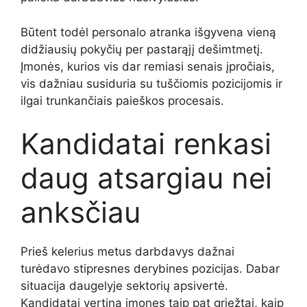
Būtent todėl personalo atranka išgyvena vieną
didžiausių pokyčių per pastarąjį dešimtmetį.
Įmonės, kurios vis dar remiasi senais įpročiais,
vis dažniau susiduria su tuščiomis pozicijomis ir
ilgai trunkančiais paieškos procesais.
Kandidatai renkasi
daug atsargiau nei
anksčiau
Prieš kelerius metus darbdavys dažnai
turėdavo stipresnes derybines pozicijas. Dabar
situacija daugelyje sektorių apsivertė.
Kandidatai vertina įmones taip pat griežtai, kaip