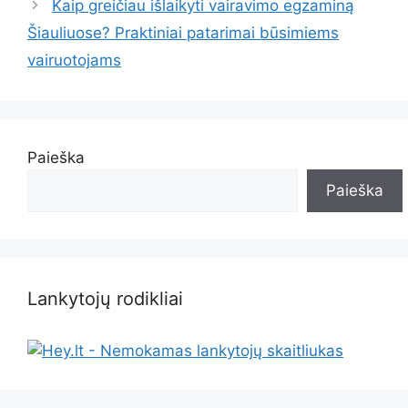
Kaip greičiau išlaikyti vairavimo egzaminą
Šiauliuose? Praktiniai patarimai būsimiems
vairuotojams
Paieška
Paieška
Lankytojų rodikliai