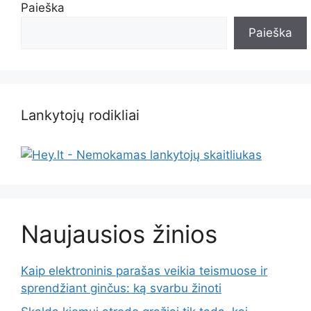
Paieška
Paieška
Lankytojų rodikliai
Naujausios žinios
Kaip elektroninis parašas veikia teismuose ir
sprendžiant ginčus: ką svarbu žinoti