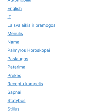
Automobiliai
English
IT
Laisvalaikis ir pramogos
Menulis
Namai
Palmyros Horoskopai
Paslaugos
Patarimai
Prekės
Receptu kampelis
Sapnai
Statybos
Stilius