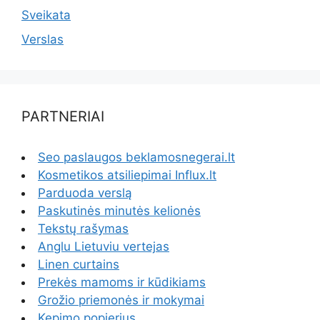
Sveikata
Verslas
PARTNERIAI
Seo paslaugos beklamosnegerai.lt
Kosmetikos atsiliepimai Influx.lt
Parduoda verslą
Paskutinės minutės kelionės
Tekstų rašymas
Anglu Lietuviu vertejas
Linen curtains
Prekės mamoms ir kūdikiams
Grožio priemonės ir mokymai
Kepimo popierius