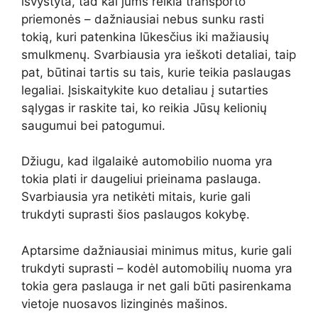
išvystyta, tad kai jums reikia transporto
priemonės – dažniausiai nebus sunku rasti
tokią, kuri patenkina lūkesčius iki mažiausių
smulkmenų. Svarbiausia yra ieškoti detaliai, taip
pat, būtinai tartis su tais, kurie teikia paslaugas
legaliai. Įsiskaitykite kuo detaliau į sutarties
sąlygas ir raskite tai, ko reikia Jūsų kelionių
saugumui bei patogumui.
Džiugu, kad ilgalaikė automobilio nuoma yra
tokia plati ir daugeliui prieinama paslauga.
Svarbiausia yra netikėti mitais, kurie gali
trukdyti suprasti šios paslaugos kokybę.
Aptarsime dažniausiai minimus mitus, kurie gali
trukdyti suprasti – kodėl automobilių nuoma yra
tokia gera paslauga ir net gali būti pasirenkama
vietoje nuosavos lizinginės mašinos.