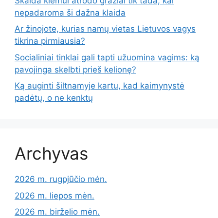
Skalda kiemui atrodo gražiai tik tada, kai
nepadaroma ši dažna klaida
Ar žinojote, kurias namų vietas Lietuvos vagys
tikrina pirmiausia?
Socialiniai tinklai gali tapti užuomina vagims: ką
pavojinga skelbti prieš kelionę?
Ką auginti šiltnamyje kartu, kad kaimynystė
padėtų, o ne kenktų
Archyvas
2026 m. rugpjūčio mėn.
2026 m. liepos mėn.
2026 m. birželio mėn.