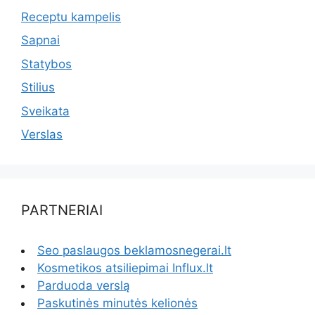
Receptu kampelis
Sapnai
Statybos
Stilius
Sveikata
Verslas
PARTNERIAI
Seo paslaugos beklamosnegerai.lt
Kosmetikos atsiliepimai Influx.lt
Parduoda verslą
Paskutinės minutės kelionės