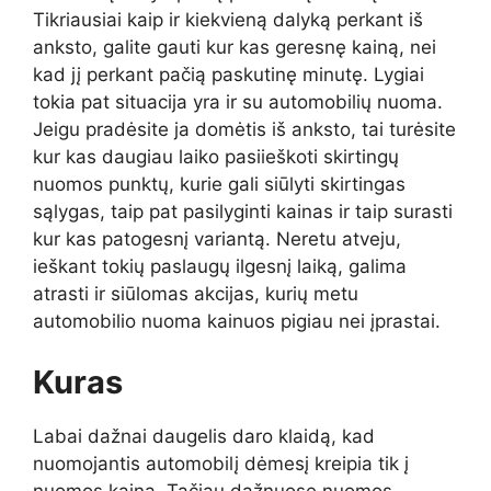
Tikriausiai kaip ir kiekvieną dalyką perkant iš
anksto, galite gauti kur kas geresnę kainą, nei
kad jį perkant pačią paskutinę minutę. Lygiai
tokia pat situacija yra ir su automobilių nuoma.
Jeigu pradėsite ja domėtis iš anksto, tai turėsite
kur kas daugiau laiko pasiieškoti skirtingų
nuomos punktų, kurie gali siūlyti skirtingas
sąlygas, taip pat pasilyginti kainas ir taip surasti
kur kas patogesnį variantą. Neretu atveju,
ieškant tokių paslaugų ilgesnį laiką, galima
atrasti ir siūlomas akcijas, kurių metu
automobilio nuoma kainuos pigiau nei įprastai.
Kuras
Labai dažnai daugelis daro klaidą, kad
nuomojantis automobilį dėmesį kreipia tik į
nuomos kainą. Tačiau dažnuose nuomos