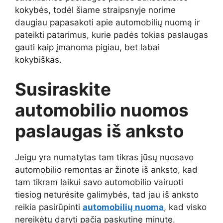
kokybės, todėl šiame straipsnyje norime
daugiau papasakoti apie automobilių nuomą ir
pateikti patarimus, kurie padės tokias paslaugas
gauti kaip įmanoma pigiau, bet labai
kokybiškas.
Susiraskite
automobilio nuomos
paslaugas iš anksto
Jeigu yra numatytas tam tikras jūsų nuosavo
automobilio remontas ar žinote iš anksto, kad
tam tikram laikui savo automobilio vairuoti
tiesiog neturėsite galimybės, tad jau iš anksto
reikia pasirūpinti
automobilių nuoma
, kad visko
nereikėtų daryti pačią paskutinę minutę.