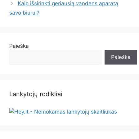
Kaip išsirinkti geriausią vandens aparatą
savo biurui?
Paieška
Paieška
Lankytojų rodikliai