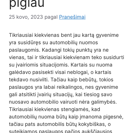
pigiau
25 kovo, 2023
pagal
Pranešimai
Tikriausiai kiekvienas bent jau kartą gyvenime
yra susidūręs su automobilių nuomos
paslaugomis. Kadangi tokių punktų yra ne
vienas, tai ir tikriausiai kiekvienam teko susidurti
su įvairiomis situacijomis. Kartais su nuoma
galėdavo pasisekti visai neblogai, o kartais
tekdavo nusivilti. Tačiau kaip bebūtų, tokios
paslaugos yra labai reikalingos, nes gyvenime
gali atsitikti įvairių situacijų, kai tiesiog savo
nuosavo automobilio vairuoti nėra galimybės.
Tikriausiai kiekvienas stengiamės, kad
automobilių nuoma būtų kaip įmanoma pigesnė,
tačiau pats automobilis būtų kokybiškas, o
suteikiamos paslaugos pačios aukščiausios