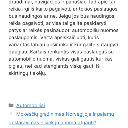
draudimai, navigacijos ir panašiai. Tad apie tai
reikia irgi iš karto pagalvoti, ar tokios paslaugos
bus naudingos ar ne. Jeigu jos bus naudingos,
reikia pagalvoti, ar visa tai galite pasidaryti
patys ar reikės pasinaudoti automobilių nuomos
paslaugomis. Verta apsiskaičiuoti, kuris
variantas labiau apsimoka ir kur galite sutaupyti
daugiau. Kartais renkantis visas paslaugas su
automobilio nuoma, viskas gali gautis kur kas
pigiau, nei kad stengiantis viską gauti iš
skirtingų tiekėjų.
Kategorijos
Automobiliai
Mokesčių grąžinimas Norvegijoje ir pajamų
deklaravimas – kiek įmanoma atgauti?