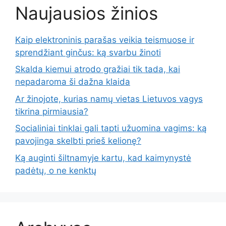
Naujausios žinios
Kaip elektroninis parašas veikia teismuose ir
sprendžiant ginčus: ką svarbu žinoti
Skalda kiemui atrodo gražiai tik tada, kai
nepadaroma ši dažna klaida
Ar žinojote, kurias namų vietas Lietuvos vagys
tikrina pirmiausia?
Socialiniai tinklai gali tapti užuomina vagims: ką
pavojinga skelbti prieš kelionę?
Ką auginti šiltnamyje kartu, kad kaimynystė
padėtų, o ne kenktų