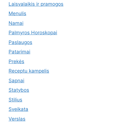
Laisvalaikis ir pramogos
Menulis
Namai
Palmyros Horoskopai
Paslaugos
Patarimai
Prekės
Receptu kampelis
Sapnai
Statybos
Stilius
Sveikata
Verslas