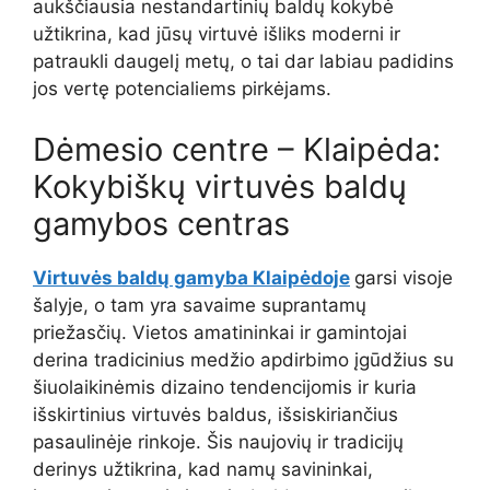
aukščiausia nestandartinių baldų kokybė
užtikrina, kad jūsų virtuvė išliks moderni ir
patraukli daugelį metų, o tai dar labiau padidins
jos vertę potencialiems pirkėjams.
Dėmesio centre – Klaipėda:
Kokybiškų virtuvės baldų
gamybos centras
Virtuvės baldų gamyba Klaipėdoje
garsi visoje
šalyje, o tam yra savaime suprantamų
priežasčių. Vietos amatininkai ir gamintojai
derina tradicinius medžio apdirbimo įgūdžius su
šiuolaikinėmis dizaino tendencijomis ir kuria
išskirtinius virtuvės baldus, išsiskiriančius
pasaulinėje rinkoje. Šis naujovių ir tradicijų
derinys užtikrina, kad namų savininkai,