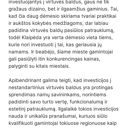
investuojantys į virtuvės baldus, gaus ne tik
gražaus dizaino, bet ir ilgaamžius gaminius. Tai,
kad čia daug dėmesio skiriama tvariai praktikai
ir aukštos kokybės medžiagoms, dar labiau
padidina virtuvės baldų pasiūlos patrauklumą,
todėl Klaipėda yra verta dėmesio vieta tiems,
kurie nori investuoti į tai, kas geriausia jų
namams. Ir beabėjo, šiame mieste gamintojai
gali pasiūlyti itin konkurencingas kainas,
palyginti su kitais miestais.
Apibendrinant galima teigti, kad investicijos į
nestandartinius virtuvės baldus yra protingas
sprendimas namų savininkams, norintiems
padidinti savo turto vertę, funkcionalumą ir
estetinį patrauklumą. Ilgalaikė tokios investicijos
nauda ir unikalūs pranašumai, kuriuos siūlo
kvalifikuoti gamintojai tokiuose regionuose kaip