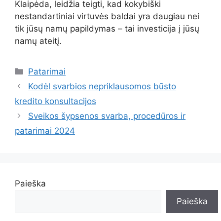
Klaipėda, leidžia teigti, kad kokybiški
nestandartiniai virtuvės baldai yra daugiau nei
tik jūsų namų papildymas – tai investicija į jūsų
namų ateitį.
Kategorijos
Patarimai
Kodėl svarbios nepriklausomos būsto
kredito konsultacijos
Sveikos šypsenos svarba, procedūros ir
patarimai 2024
Paieška
Paieška