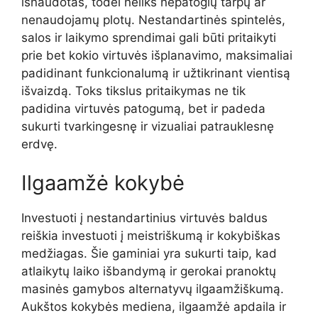
išnaudotas, todėl neliks nepatogių tarpų ar
nenaudojamų plotų. Nestandartinės spintelės,
salos ir laikymo sprendimai gali būti pritaikyti
prie bet kokio virtuvės išplanavimo, maksimaliai
padidinant funkcionalumą ir užtikrinant vientisą
išvaizdą. Toks tikslus pritaikymas ne tik
padidina virtuvės patogumą, bet ir padeda
sukurti tvarkingesnę ir vizualiai patrauklesnę
erdvę.
Ilgaamžė kokybė
Investuoti į nestandartinius virtuvės baldus
reiškia investuoti į meistriškumą ir kokybiškas
medžiagas. Šie gaminiai yra sukurti taip, kad
atlaikytų laiko išbandymą ir gerokai pranoktų
masinės gamybos alternatyvų ilgaamžiškumą.
Aukštos kokybės mediena, ilgaamžė apdaila ir