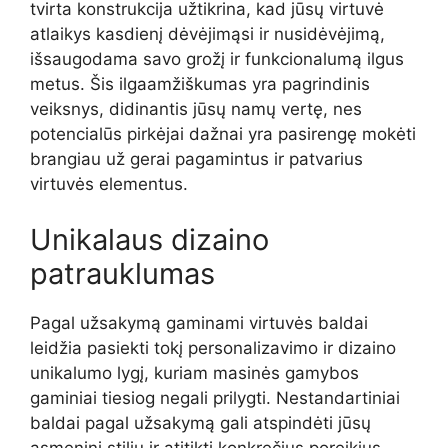
tvirta konstrukcija užtikrina, kad jūsų virtuvė
atlaikys kasdienį dėvėjimąsi ir nusidėvėjimą,
išsaugodama savo grožį ir funkcionalumą ilgus
metus. Šis ilgaamžiškumas yra pagrindinis
veiksnys, didinantis jūsų namų vertę, nes
potencialūs pirkėjai dažnai yra pasirengę mokėti
brangiau už gerai pagamintus ir patvarius
virtuvės elementus.
Unikalaus dizaino
patrauklumas
Pagal užsakymą gaminami virtuvės baldai
leidžia pasiekti tokį personalizavimo ir dizaino
unikalumo lygį, kuriam masinės gamybos
gaminiai tiesiog negali prilygti. Nestandartiniai
baldai pagal užsakymą gali atspindėti jūsų
asmeninį stilių ir atitikti konkrečius poreikius –