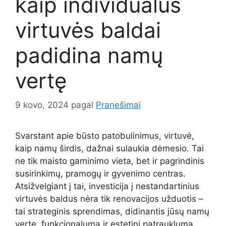
kaip individualūs
virtuvės baldai
padidina namų
vertę
9 kovo, 2024
pagal
Pranešimai
Svarstant apie būsto patobulinimus, virtuvė,
kaip namų širdis, dažnai sulaukia dėmesio. Tai
ne tik maisto gaminimo vieta, bet ir pagrindinis
susirinkimų, pramogų ir gyvenimo centras.
Atsižvelgiant į tai, investicija į nestandartinius
virtuvės baldus nėra tik renovacijos užduotis –
tai strateginis sprendimas, didinantis jūsų namų
vertę, funkcionalumą ir estetinį patrauklumą.