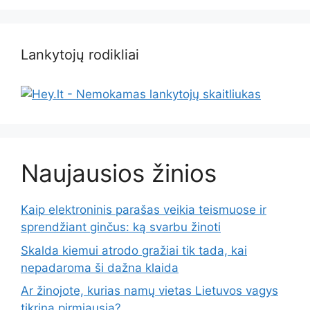
Lankytojų rodikliai
Naujausios žinios
Kaip elektroninis parašas veikia teismuose ir
sprendžiant ginčus: ką svarbu žinoti
Skalda kiemui atrodo gražiai tik tada, kai
nepadaroma ši dažna klaida
Ar žinojote, kurias namų vietas Lietuvos vagys
tikrina pirmiausia?