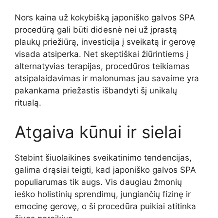
Nors kaina už kokybišką japoniško galvos SPA
procedūrą gali būti didesnė nei už įprastą
plaukų priežiūrą, investicija į sveikatą ir gerovę
visada atsiperka. Net skeptiškai žiūrintiems į
alternatyvias terapijas, procedūros teikiamas
atsipalaidavimas ir malonumas jau savaime yra
pakankama priežastis išbandyti šį unikalų
ritualą.
Atgaiva kūnui ir sielai
Stebint šiuolaikines sveikatinimo tendencijas,
galima drąsiai teigti, kad japoniško galvos SPA
populiarumas tik augs. Vis daugiau žmonių
ieško holistinių sprendimų, jungiančių fizinę ir
emocinę gerovę, o ši procedūra puikiai atitinka