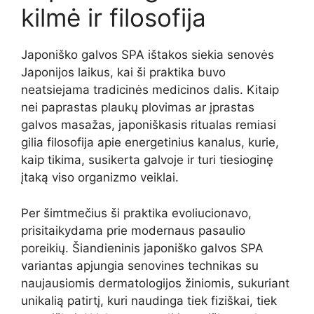
kilmė ir filosofija
Japoniško galvos SPA ištakos siekia senovės
Japonijos laikus, kai ši praktika buvo
neatsiejama tradicinės medicinos dalis. Kitaip
nei paprastas plaukų plovimas ar įprastas
galvos masažas, japoniškasis ritualas remiasi
gilia filosofija apie energetinius kanalus, kurie,
kaip tikima, susikerta galvoje ir turi tiesioginę
įtaką viso organizmo veiklai.
Per šimtmečius ši praktika evoliucionavo,
prisitaikydama prie modernaus pasaulio
poreikių. Šiandieninis japoniško galvos SPA
variantas apjungia senovines technikas su
naujausiomis dermatologijos žiniomis, sukuriant
unikalią patirtį, kuri naudinga tiek fiziškai, tiek