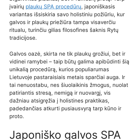
įvairių
plaukų SPA procedūrų
, japoniškasis
variantas išsiskiria savo holistiniu požiūriu, kur
galvos ir plaukų priežiūra tampa visaverčiu
ritualu, turinčiu gilias filosofines šaknis Rytų
tradicijose.
Galvos oazė, skirta ne tik plaukų grožiui, bet ir
vidinei ramybei – taip būtų galima apibūdinti šią
unikalią procedūrą, kurios populiarumas
Lietuvoje pastaraisiais metais sparčiai auga. Ir
tai nenuostabu, nes šiuolaikinis žmogus, nuolat
patiriantis stresą, nemigą ir nuovargį, vis
dažniau atsigręžia į holistines praktikas,
padedančias atkurti pusiausvyrą tarp kūno ir
proto.
Japoniško galvos SPA