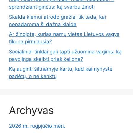
sprendžiant ginčus: ką svarbu žinoti
Skalda kiemui atrodo gražiai tik tada, kai
nepadaroma ši dažna klaida
Ar žinojote, kurias namų vietas Lietuvos vagys
tikrina pirmiausia?
Socialiniai tinklai gali tapti užuomina vagims: ką
pavojinga skelbti prieš kelionę?
Ką auginti šiltnamyje kartu, kad kaimynystė
padėtų, o ne kenktų
Archyvas
2026 m. rugpjūčio mėn.