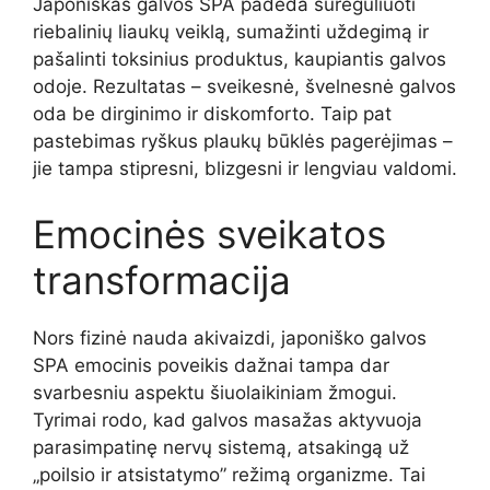
Japoniškas galvos SPA padeda sureguliuoti
riebalinių liaukų veiklą, sumažinti uždegimą ir
pašalinti toksinius produktus, kaupiantis galvos
odoje. Rezultatas – sveikesnė, švelnesnė galvos
oda be dirginimo ir diskomforto. Taip pat
pastebimas ryškus plaukų būklės pagerėjimas –
jie tampa stipresni, blizgesni ir lengviau valdomi.
Emocinės sveikatos
transformacija
Nors fizinė nauda akivaizdi, japoniško galvos
SPA emocinis poveikis dažnai tampa dar
svarbesniu aspektu šiuolaikiniam žmogui.
Tyrimai rodo, kad galvos masažas aktyvuoja
parasimpatinę nervų sistemą, atsakingą už
„poilsio ir atsistatymo” režimą organizme. Tai