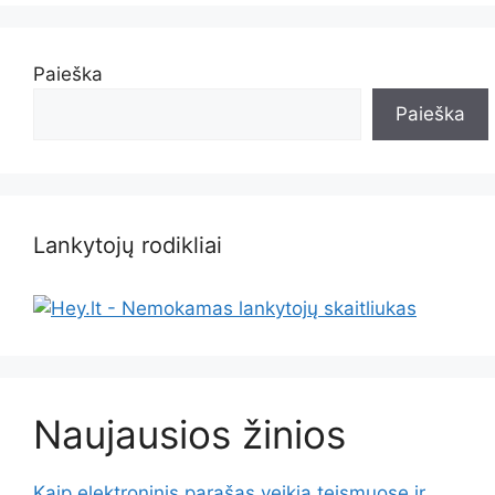
Paieška
Paieška
Lankytojų rodikliai
Naujausios žinios
Kaip elektroninis parašas veikia teismuose ir