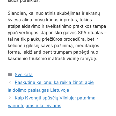
šiuos poreikius.
Šiandien, kai nuolatinis skubėjimas ir ekranų
šviesa alina mūsų kūnus ir protus, tokios
atsipalaidavimo ir sveikatinimo praktikos tampa
ypač vertingos. Japoniško galvos SPA ritualas –
tai ne tik plaukų priežiūros procedūra, bet ir
kelionė į gilesnį savęs pažinimą, meditacijos
forma, leidžianti bent trumpam pabėgti nuo
kasdienio triukšmo ir atrasti vidinę ramybę.
Kategorijos
Sveikata
Paskutinė kelionė: ką reikia žinoti apie
laidojimo paslaugas Lietuvoje
Kaip išvengti spūsčių Vilniuje: patarimai
vairuotojams ir keleiviams