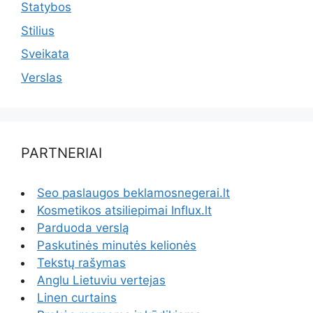
Statybos
Stilius
Sveikata
Verslas
PARTNERIAI
Seo paslaugos beklamosnegerai.lt
Kosmetikos atsiliepimai Influx.lt
Parduoda verslą
Paskutinės minutės kelionės
Tekstų rašymas
Anglu Lietuviu vertejas
Linen curtains