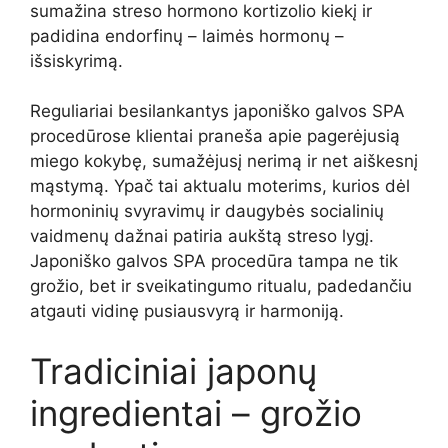
sumažina streso hormono kortizolio kiekį ir
padidina endorfinų – laimės hormonų –
išsiskyrimą.
Reguliariai besilankantys japoniško galvos SPA
procedūrose klientai praneša apie pagerėjusią
miego kokybę, sumažėjusį nerimą ir net aiškesnį
mąstymą. Ypač tai aktualu moterims, kurios dėl
hormoninių svyravimų ir daugybės socialinių
vaidmenų dažnai patiria aukštą streso lygį.
Japoniško galvos SPA procedūra tampa ne tik
grožio, bet ir sveikatingumo ritualu, padedančiu
atgauti vidinę pusiausvyrą ir harmoniją.
Tradiciniai japonų
ingredientai – grožio