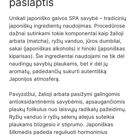
paslaptis
Unikali japoniško galvos SPA savybė – tradicinių
japoniškų ingredientų naudojimas. Procedūrose
dažnai sutinkami tokie komponentai kaip žalioji
arbata (matcha), ryžių vanduo, jūros dumbliai,
sakai (japoniškas alkoholis) ir hinoki (japoniškas
kiparisas). Šie ingredientai naudojami ne tik dėl
naudingų savybių plaukams, bet ir dėl jų
aromatų, padedančių sukurti autentišką
Japonijos atmosferą.
Pavyzdžiui, žalioji arbata pasižymi galingomis
antioksidantinėmis savybėmis, apsaugančiomis
plaukų folikulus nuo laisvųjų radikalų pažeidimų.
Ryžių vanduo ir ryžių sėlenų aliejus suteikia
plaukams blizgesio ir stiprumo. Japoniškas
šilkmedis padeda reguliuoti hormoninius