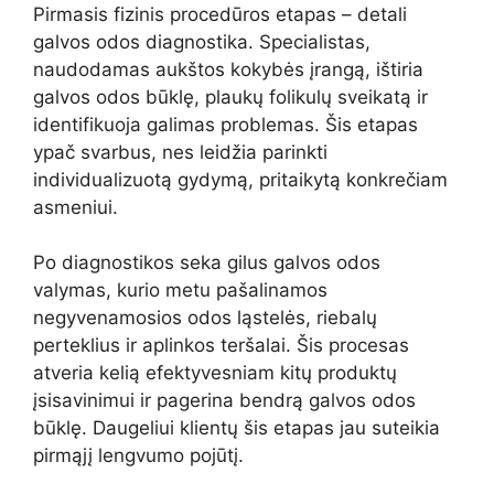
Pirmasis fizinis procedūros etapas – detali
galvos odos diagnostika. Specialistas,
naudodamas aukštos kokybės įrangą, ištiria
galvos odos būklę, plaukų folikulų sveikatą ir
identifikuoja galimas problemas. Šis etapas
ypač svarbus, nes leidžia parinkti
individualizuotą gydymą, pritaikytą konkrečiam
asmeniui.
Po diagnostikos seka gilus galvos odos
valymas, kurio metu pašalinamos
negyvenamosios odos ląstelės, riebalų
perteklius ir aplinkos teršalai. Šis procesas
atveria kelią efektyvesniam kitų produktų
įsisavinimui ir pagerina bendrą galvos odos
būklę. Daugeliui klientų šis etapas jau suteikia
pirmąjį lengvumo pojūtį.