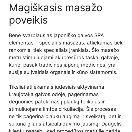
Magiškasis masažo
poveikis
Bene svarbiausias japoniško galvos SPA
elementas – specialus masažas, atliekamas tiek
rankomis, tiek specialiais įrankiais. Šio masažo
metu stimuliuojami akupresūros taškai galvoje,
kurie, pasak tradicinės japonų medicinos, yra
susiję su įvairiais organais ir kūno sistemomis.
Tiksliai atliekamais judesiais aktyvinama
kraujotaka galvos odoje, pagerinamas
deguonies patekimas į plaukų folikulus ir
stimuliuojama limfos cirkuliacija. Šis procesas
ne tik pagerina plaukų augimą ir sveikatą, bet ir
sukuria gilaus atsipalaidavimo jausmą. Daugelis
klientų pastebi, kad procedūros metu jie patiria