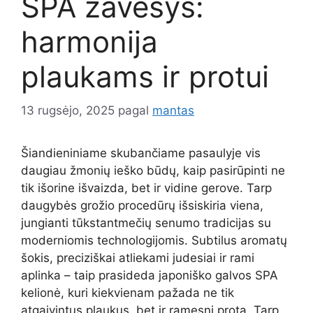
SPA žavesys:
harmonija
plaukams ir protui
13 rugsėjo, 2025
pagal
mantas
Šiandieniniame skubančiame pasaulyje vis
daugiau žmonių ieško būdų, kaip pasirūpinti ne
tik išorine išvaizda, bet ir vidine gerove. Tarp
daugybės grožio procedūrų išsiskiria viena,
jungianti tūkstantmečių senumo tradicijas su
moderniomis technologijomis. Subtilus aromatų
šokis, preciziškai atliekami judesiai ir rami
aplinka – taip prasideda japoniško galvos SPA
kelionė, kuri kiekvienam pažada ne tik
atgaivintus plaukus, bet ir ramesnį protą. Tarp