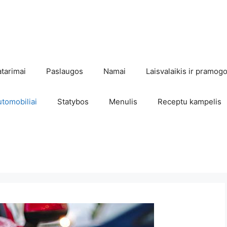
atarimai
Paslaugos
Namai
Laisvalaikis ir pramog
utomobiliai
Statybos
Menulis
Receptu kampelis