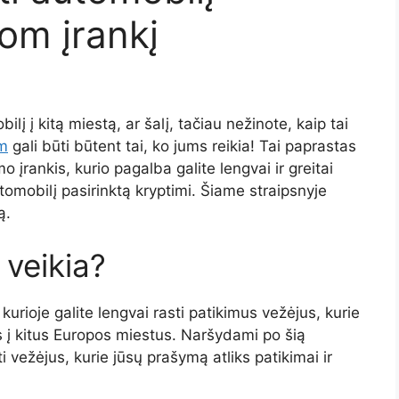
com įrankį
ilį į kitą miestą, ar šalį, tačiau nežinote, kaip tai
om
gali būti būtent tai, ko jums reikia! Tai paprastas
įrankis, kurio pagalba galite lengvai ir greitai
utomobilį pasirinktą kryptimi. Šiame straipsnyje
ą.
i veikia?
kurioje galite lengvai rasti patikimus vežėjus, kurie
 į kitus Europos miestus. Naršydami po šią
asti vežėjus, kurie jūsų prašymą atliks patikimai ir