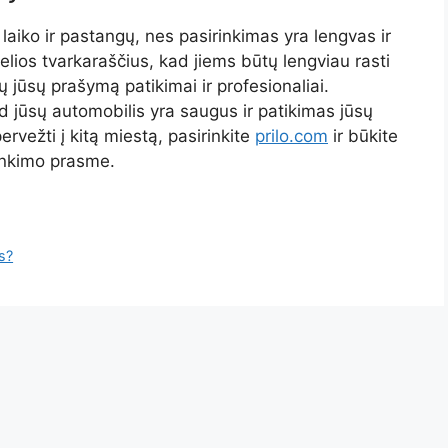
aiko ir pastangų, nes pasirinkimas yra lengvas ir
kelios tvarkaraščius, kad jiems būtų lengviau rasti
ų jūsų prašymą patikimai ir profesionaliai.
d jūsų automobilis yra saugus ir patikimas jūsų
ervežti į kitą miestą, pasirinkite
prilo.com
ir būkite
irinkimo prasme.
s?