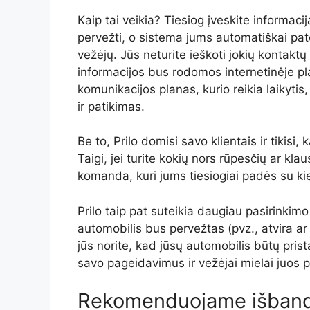
Kaip tai veikia? Tiesiog įveskite informacij
pervežti, o sistema jums automatiškai pat
vežėjų. Jūs neturite ieškoti jokių kontakt
informacijos bus rodomos internetinėje pl
komunikacijos planas, kurio reikia laikyti
ir patikimas.
Be to, Prilo domisi savo klientais ir tikis
Taigi, jei turite kokių nors rūpesčių ar kla
komanda, kuri jums tiesiogiai padės su ki
Prilo taip pat suteikia daugiau pasirinkimo 
automobilis bus pervežtas (pvz., atvira ar
jūs norite, kad jūsų automobilis būtų prist
savo pageidavimus ir vežėjai mielai juos 
Rekomenduojame išband