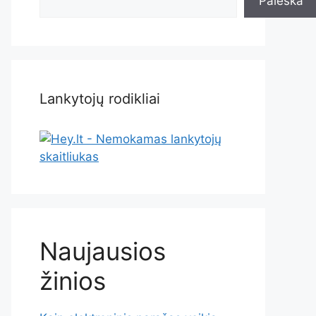
Paieška
Lankytojų rodikliai
Naujausios
žinios