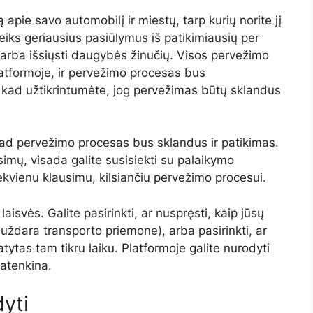
ą apie savo automobilį ir miestų, tarp kurių norite jį
eiks geriausius pasiūlymus iš patikimiausių per
ų arba išsiųsti daugybės žinučių. Visos pervežimo
atformoje, ir pervežimo procesas bus
s, kad užtikrintumėte, jog pervežimas būtų sklandus
i, kad pervežimo procesas bus sklandus ir patikimas.
usimų, visada galite susisiekti su palaikymo
ekvienu klausimu, kilsiančiu pervežimo procesui.
laisvės. Galite pasirinkti, ar nuspręsti, kaip jūsų
 uždara transporto priemone), arba pasirinkti, ar
atytas tam tikru laiku. Platformoje galite nurodyti
patenkina.
yti