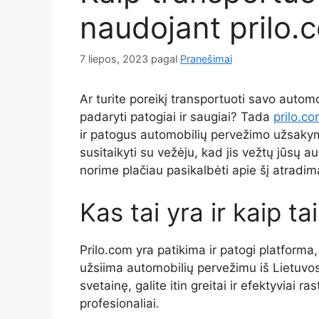
naudojant prilo.
7 liepos, 2023
pagal
Pranešimai
Ar turite poreikį transportuoti savo automob
padaryti patogiai ir saugiai? Tada
prilo.c
ir patogus automobilių pervežimo užsakymo 
susitaikyti su vežėju, kad jis vežtų jūsų a
norime plačiau pasikalbėti apie šį atradim
Kas tai yra ir kaip ta
Prilo.com yra patikima ir patogi platforma, 
užsiima automobilių pervežimu iš Lietuvos
svetainę, galite itin greitai ir efektyviai r
profesionaliai.