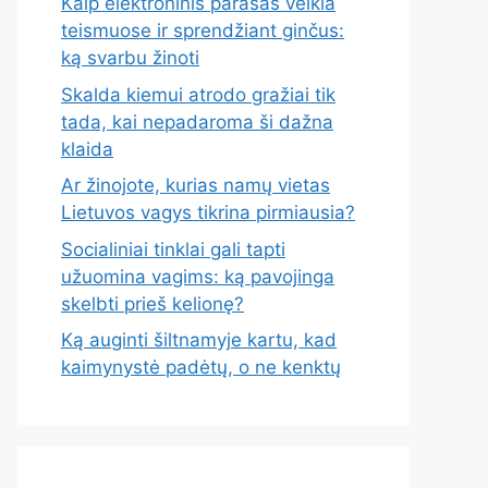
Kaip elektroninis parašas veikia
teismuose ir sprendžiant ginčus:
ką svarbu žinoti
Skalda kiemui atrodo gražiai tik
tada, kai nepadaroma ši dažna
klaida
Ar žinojote, kurias namų vietas
Lietuvos vagys tikrina pirmiausia?
Socialiniai tinklai gali tapti
užuomina vagims: ką pavojinga
skelbti prieš kelionę?
Ką auginti šiltnamyje kartu, kad
kaimynystė padėtų, o ne kenktų