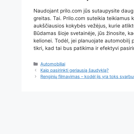
Naudojant prilo.com jūs sutaupysite daug l
greitas. Tai. Prilo.com suteikia teikiamus 
aukščiausios kokybės vežėjus, kurie atlikt
Būdamas šioje svetainėje, jūs žinosite, ka
kelionei. Todėl, jei planuojate automobilį p
tikri, kad tai bus patikima ir efektyvi pas
Kategorijos
Automobiliai
Kaip pasirinkti geriausią šaudyklą?
Renginių filmavimas – kodėl jis yra toks svarbu