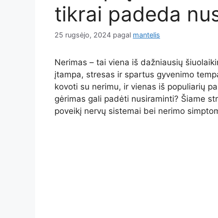
tikrai padeda nus
25 rugsėjo, 2024
pagal
mantelis
Nerimas – tai viena iš dažniausių šiuolai
įtampa, stresas ir spartus gyvenimo temp
kovoti su nerimu, ir vienas iš populiarių p
gėrimas gali padėti nusiraminti? Šiame st
poveikį nervų sistemai bei nerimo simpt