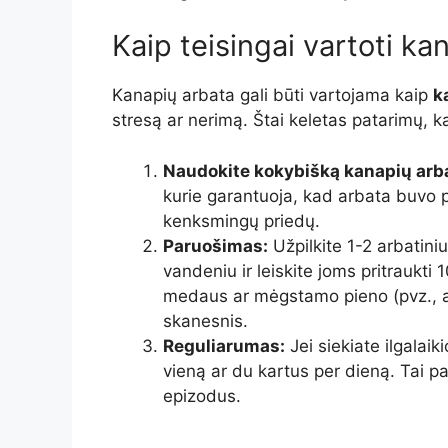
Kaip teisingai vartoti ka
Kanapių arbata gali būti vartojama kaip
k
stresą ar nerimą. Štai keletas patarimų, ka
Naudokite kokybišką kanapių arb
kurie garantuoja, kad arbata buvo p
kenksmingų priedų.
Paruošimas:
Užpilkite 1-2 arbatini
vandeniu ir leiskite joms pritraukti 1
medaus ar mėgstamo pieno (pvz., a
skanesnis.
Reguliarumas:
Jei siekiate ilgalaik
vieną ar du kartus per dieną. Tai p
epizodus.