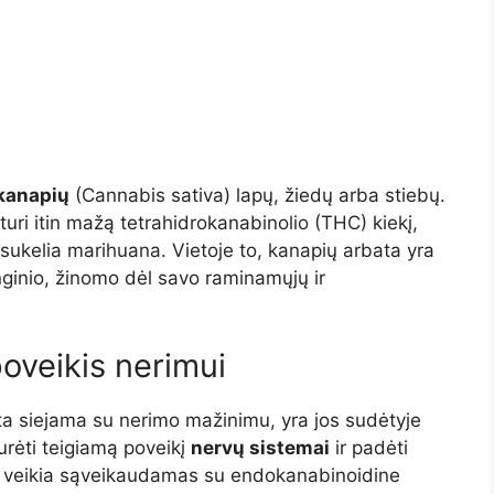
 kanapių
(Cannabis sativa) lapų, žiedų arba stiebų.
uri itin mažą tetrahidrokanabinolio (THC) kiekį,
 sukelia marihuana. Vietoje to, kanapių arbata yra
nginio, žinomo dėl savo raminamųjų ir
poveikis nerimui
ta siejama su nerimo mažinimu, yra jos sudėtyje
urėti teigiamą poveikį
nervų sistemai
ir padėti
veikia sąveikaudamas su endokanabinoidine