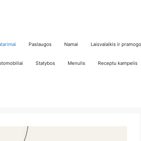
atarimai
Paslaugos
Namai
Laisvalaikis ir pramog
utomobiliai
Statybos
Menulis
Receptu kampelis