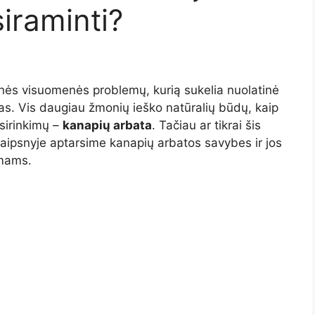
iraminti?
kinės visuomenės problemų, kurią sukelia nuolatinė
as. Vis daugiau žmonių ieško natūralių būdų, kaip
asirinkimų –
kanapių arbata
. Tačiau ar tikrai šis
raipsnyje aptarsime kanapių arbatos savybes ir jos
omams.