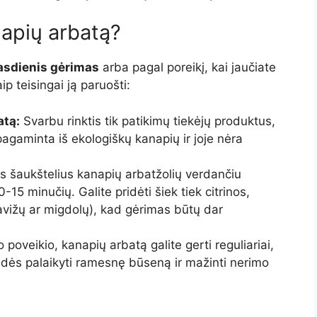
napių arbatą?
asdienis gėrimas
arba pagal poreikį, kai jaučiate
ip teisingai ją paruošti:
atą:
Svarbu rinktis tik patikimų tiekėjų produktus,
agaminta iš ekologiškų kanapių ir joje nėra
us šaukštelius kanapių arbatžolių verdančiu
0-15 minučių. Galite pridėti šiek tiek citrinos,
vižų ar migdolų), kad gėrimas būtų dar
io poveikio, kanapių arbatą galite gerti reguliariai,
adės palaikyti ramesnę būseną ir mažinti nerimo