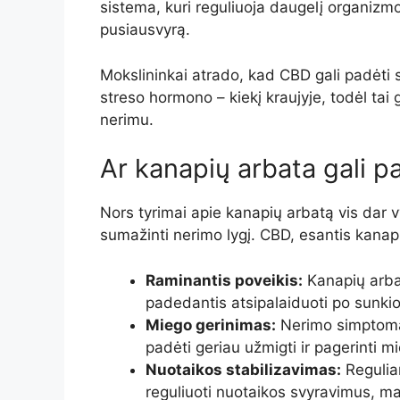
sistema, kuri reguliuoja daugelį organizmo
pusiausvyrą.
Mokslininkai atrado, kad CBD gali padėti s
streso hormono – kiekį kraujyje, todėl tai g
nerimu.
Ar kanapių arbata gali p
Nors tyrimai apie kanapių arbatą vis dar v
sumažinti nerimo lygį. CBD, esantis kanapi
Raminantis poveikis:
Kanapių arbat
padedantis atsipalaiduoti po sunki
Miego gerinimas:
Nerimo simptomai
padėti geriau užmigti ir pagerinti 
Nuotaikos stabilizavimas:
Reguliar
reguliuoti nuotaikos svyravimus, ma