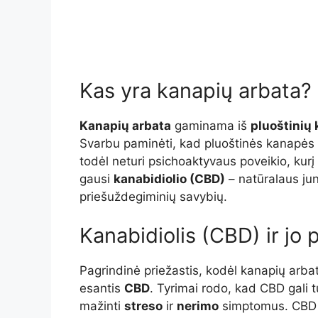
Kas yra kanapių arbata?
Kanapių arbata
gaminama iš
pluoštinių
Svarbu paminėti, kad pluoštinės kanapės t
todėl neturi psichoaktyvaus poveikio, kurį
gausi
kanabidiolio (CBD)
– natūralaus ju
priešuždegiminių savybių.
Kanabidiolis (CBD) ir jo 
Pagrindinė priežastis, kodėl kanapių arba
esantis
CBD
. Tyrimai rodo, kad CBD gali t
mažinti
streso
ir
nerimo
simptomus. CBD 