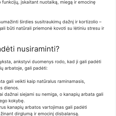
 funkcijų, įskaitant nuotaiką, miegą ir emocinę
umažinti širdies susitraukimų dažnį ir kortizolio –
ali būti natūrali priemonė kovoti su lėtiniu stresu ir
adėti nusiraminti?
yksta, ankstyvi duomenys rodo, kad ji gali padėti
ų arbatoje, gali padėti:
a gali veikti kaip natūralus raminamasis,
os dienos.
 dažnai siejami su nemiga, o kanapių arbata gali
miego kokybę.
us kanapių arbatos vartojimas gali padėti
žinant dirglumą ir emocinį disbalansą.