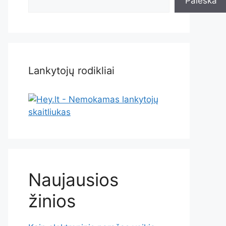
Paieška
Lankytojų rodikliai
Naujausios
žinios