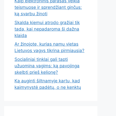
Kaip elektroninis parašas veikia
teismuose ir sprendžiant ginčus:
ką svarbu žinoti
Skalda kiemui atrodo gražiai tik
tada, kai nepadaroma ši dažna
klaida
Ar žinojote, kurias namų vietas
Lietuvos vagys tikrina pirmiausia?
Socialiniai tinklai gali tapti
užuomina vagims: ką pavojinga
skelbti prieš kelionę?
Ką auginti šiltnamyje kartu, kad
kaimynystė padėtų, o ne kenktų